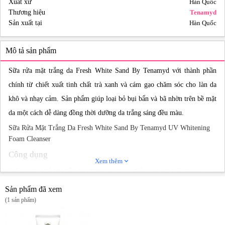
Xuất xứ
Hàn Quốc
Thương hiệu
Tenamyd
Sản xuất tại
Hàn Quốc
Mô tả sản phẩm
Sữa rửa mặt trắng da Fresh White Sand By Tenamyd với thành phần
chính từ chiết xuất tinh chất trà xanh và cám gạo chăm sóc cho làn da
khô và nhạy cảm. Sản phẩm giúp loại bỏ bụi bẩn và bã nhờn trên bề mặt
da một cách dễ dàng đồng thời dưỡng da trắng sáng đều màu.
Sữa Rửa Mặt Trắng Da Fresh White Sand By Tenamyd UV Whitening
Foam Cleanser
Công dụng
Xem thêm
expand_more
Giúp loại bỏ bụi bẩn, bã nhờn, cặn trang điểm còn sót trên da, mang
đến làn da sạch sẽ thông thoáng.
Sản phẩm đã xem
Cung cấp dưỡng chất cần thiết để nuôi dưỡng làn da sáng mịn và
(1 sản phẩm)
không gây khô da sau khi sử dụng sản phẩm.
Thành phần