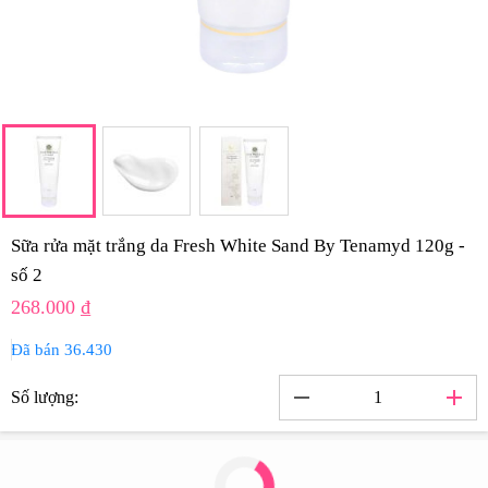
Sữa rửa mặt trắng da Fresh White Sand By Tenamyd 120g -
số 2
268.000 ₫
Đã bán 36.430
remove
add
Số lượng: