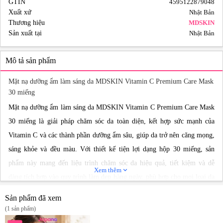
GTIN
4595122879048
Xuất xứ
Nhật Bản
Thương hiệu
MDSKIN
Sản xuất tại
Nhật Bản
Mô tả sản phẩm
Mặt nạ dưỡng ẩm làm sáng da MDSKIN Vitamin C Premium Care Mask
30 miếng
Mặt nạ dưỡng ẩm làm sáng da MDSKIN Vitamin C Premium Care Mask
30 miếng là giải pháp chăm sóc da toàn diện, kết hợp sức mạnh của
Vitamin C và các thành phần dưỡng ẩm sâu, giúp da trở nên căng mọng,
sáng khỏe và đều màu. Với thiết kế tiện lợi dạng hộp 30 miếng, sản
phẩm này mang đến liệu trình chăm sóc da hiệu quả, tiết kiệm và dễ
Xem thêm
expand_more
dàng tích hợp vào quy trình làm đẹp hàng ngày, phù hợp cho mọi loại da
đang tìm kiếm sự cải thiện về độ ẩm và sắc tố.
Sản phẩm đã xem
Giới thiệu Mặt nạ dưỡng ẩm làm sáng da MDSKIN Vitamin C Premium
(1 sản phẩm)
Care Mask 30 miếng