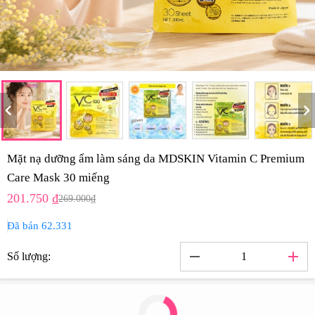
hevron_left
chevron_rig
Mặt nạ dưỡng ẩm làm sáng da MDSKIN Vitamin C Premium
Care Mask 30 miếng
201.750 ₫
269.000₫
Đã bán 62.331
remove
add
Số lượng: