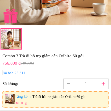
Combo 3 Trà ổi hỗ trợ giảm cân Orihiro 60 gói
756.000 ₫
840.000₫
Đã bán 25.311
remove
add
Số lượng:
Tặng kèm:
Trà ổi hỗ trợ giảm cân Orihiro 60 gói
280.000 ₫