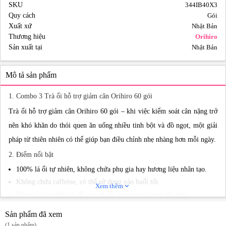
SKU
344IB40X3
Quy cách
Gói
Xuất xứ
Nhật Bản
Thương hiệu
Orihiro
Sản xuất tại
Nhật Bản
Mô tả sản phẩm
1. Combo 3 Trà ổi hỗ trợ giảm cân Orihiro 60 gói
Trà ổi hỗ trợ giảm cân Orihiro 60 gói – khi việc kiểm soát cân nặng trở
nên khó khăn do thói quen ăn uống nhiều tinh bột và đồ ngọt, một giải
pháp từ thiên nhiên có thể giúp bạn điều chỉnh nhẹ nhàng hơn mỗi ngày.
2. Điểm nổi bật
100% lá ổi tự nhiên, không chứa phụ gia hay hương liệu nhân tạo.
Không chứa caffeine, có thể sử dụng vào buổi tối.
Xem thêm
expand_more
Dạng túi lọc tiện lợi, dễ pha và dễ duy trì thói quen sử dụng.
Hỗ trợ kiểm soát hấp thu carbohydrate theo cơ chế tự nhiên.
Sản phẩm đã xem
3. Công dụng
(1 sản phẩm)