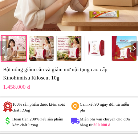
hevron_left
chevron_rig
Bột uống giảm cân và giảm mỡ nội tạng cao cấp
Kinohimitsu Kiloscut 10g
1.458.000 ₫
100% sản phẩm được kiểm soát
Cam kết 90 ngày đổi trả miễn
chất lượng
phí
Hoàn tiền 200% nếu sản phẩm
Miễn phí vận chuyển cho đơn
kém chất lượng
hàng từ
500.000 đ