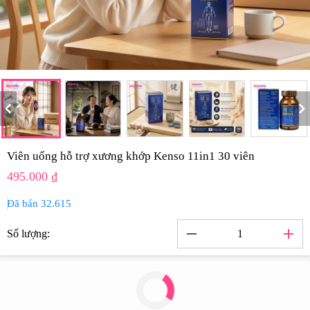
hevron_left
chevron_rig
Viên uống hỗ trợ xương khớp Kenso 11in1 30 viên
495.000 ₫
Đã bán 32.615
remove
add
Số lượng: