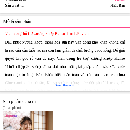
Sản xuất tại
Nhật Bản
Mô tả sản phẩm
Viên uống hỗ trợ xương khớp Kenso 11in1 30 viên
Đau nhức xương khớp, thoái hóa sụn hay vận động khó khăn không chỉ
là rào cản của tuổi tác mà còn làm giảm đi chất lượng cuộc sống. Để giải
quyết tận gốc rễ vấn đề này,
Viên uống hỗ trợ xương khớp Kenso
11in1 (Hộp 30 viên)
đã ra đời như một giải pháp chăm sóc sức khỏe
toàn diện từ Nhật Bản. Khác biệt hoàn toàn với các sản phẩm chỉ chứa
Glucosamine đơn thuần, Kenso sở hữu công thức đột phá "11 trong 1",
Xem thêm
expand_more
kết hợp các dưỡng chất vàng giúp giảm đau tự nhiên, bôi trơn ổ khớp và
tái tạo sụn khớp mạnh mẽ.
Sản phẩm đã xem
(1 sản phẩm)
Điểm nổi bật
Công thức 11 trong 1 ưu việt:
Tích hợp 11 dưỡng chất chuyên biệt cho
xương khớp (Collagen Type II, Glucosamine, Chondroitin, Hyaluronic