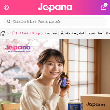
0
Hỗ Trợ Xương Khớp
Viên uống hỗ trợ xương khớp Kenso 11in1 30 