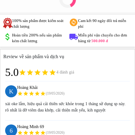
100% sản phẩm được kiểm soát
Cam kết 90 ngày đổi trả miễn
chất lượng
phí
Hoàn tiền 200% nếu sản phẩm
Miễn phí vận chuyển cho đơn
kém chất lượng
hàng từ
500.000 đ
Review về sản phẩm và dịch vụ
5.0
grade
grade
grade
grade
grade
4 đánh giá
Hoàng Khải
K
star
star
star
star
star
(19/05/2026)
xài oke lắm, hiệu quả cải thiên sức khỏe trong 1 tháng sử dụng sp này.
rõ nhất là đỡ viêm đau khớp, cãi thiện mắt yếu, kih nguyệt
Hoàng Minh 69
6
star
star
star
star
star
(19/05/2026)