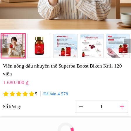
hevron_left
chevron_rig
Viên uống dầu nhuyễn thể Superba Boost Biken Krill 120
viên
1.680.000 ₫
5
Đã bán 4.578
remove
add
Số lượng: