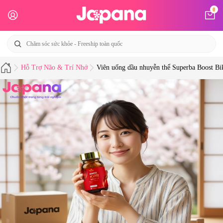
0
Hỗ Trợ Não & Trí Nhớ
Viên uống dầu nhuyễn thể Superba Boost Bik