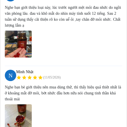
Nghe bạn giới thiệu loại này, lúc trước người mệt mỏi đau nhức do ngồi
văn phòng lâu. đau và khô mắt do nhìn máy tính suốt 12 tiếng. Sau 2
tuần sử dụng thấy cãi thiện rõ ko còn uể ỏi ,tay chân đỡ mỏi nhức. Chất
lượng lắm ạ
Minh Nhật
N
star
star
star
star
star
(11/05/2026)
Nghe bạn bè giới thiệu nên mua dùng thử, thì thấy hiệu quả thiệt nhất là
ở khoảng mắt đỡ mỏi, bớt nhức đầu hơn nữa nói chung tinh thần khá
thoải mái