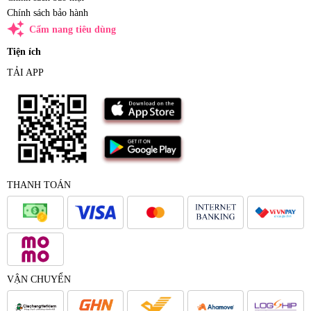
Chính sách bảo hành
auto_awesome
Cẩm nang tiêu dùng
Tiện ích
TẢI APP
THANH TOÁN
VẬN CHUYỂN