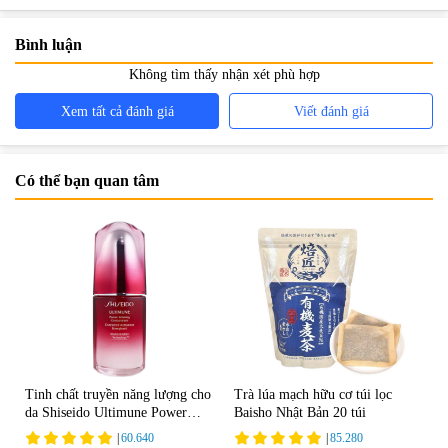
khoa tại nhà
Bình luận
Không tìm thấy nhận xét phù hợp
Xem tất cả đánh giá
Viết đánh giá
Có thể bạn quan tâm
Tinh chất truyền năng lượng cho
Trà lúa mạch hữu cơ túi lọc
da Shiseido Ultimune Power
Baisho Nhật Bản 20 túi
75ml
|
60.640
|
85.280