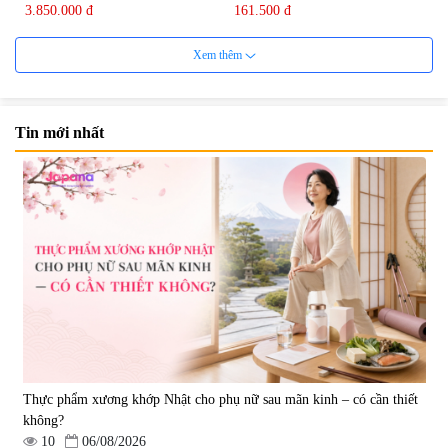
3.850.000 đ
161.500 đ
Xem thêm
Tin mới nhất
Viên uống bổ não Ribeto Shoji
Viên nang uống cải thiện thị lực,
Ichoha Ekisu Plus - 90 viên
trí nhớ DHA + EPA + Flaxseed
Oil 30 viên/gói - Date 02/2027
|
57.920
|
52.346
1.450.000 đ
225.000 đ
Thực phẩm xương khớp Nhật cho phụ nữ sau mãn kinh – có cần thiết
không?
10
06/08/2026