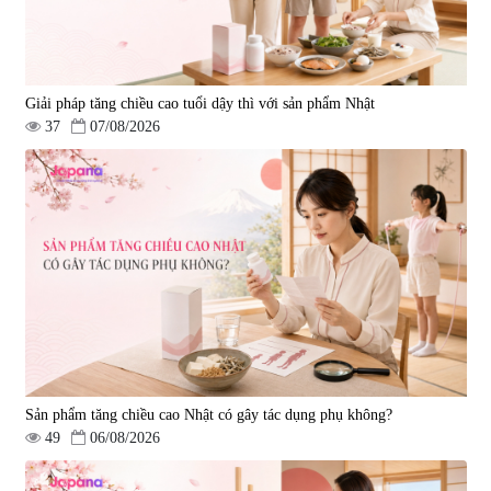
Giải pháp tăng chiều cao tuổi dậy thì với sản phẩm Nhật
37
07/08/2026
Viên uống hỗ trợ giấc ngủ Fujina
Viên uống phòng ngừa & hỗ trợ
Sleepy Nhật Bản 80 viên
điều trị đột quỵ Biken Kinase
Gold 60 viên
|
13.760
|
0
580.000 đ
1.570.000 đ
Sản phẩm tăng chiều cao Nhật có gây tác dụng phụ không?
49
06/08/2026