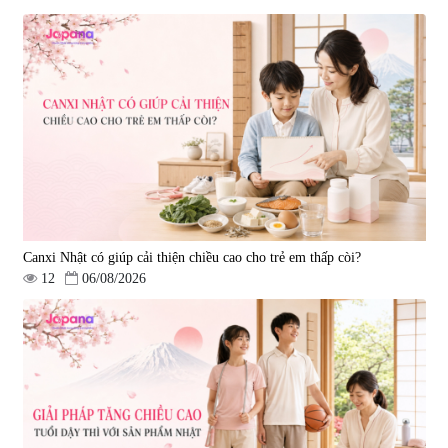
Tẩy tế bào chết Nichiei Bussan
Viên uống hỗ trợ bền thành
Nano NMN+ Peeling Gel
mạch, ngừa tai biến Elastin Plus
Luxury 200g
& Nattokinase Hokoen 80 viên
|
0
|
0
1.490.000 đ
980.000 đ
Canxi Nhật có giúp cải thiện chiều cao cho trẻ em thấp còi?
12
06/08/2026
Viên uống bổ gan Ribeto Shoji
Viên uống hỗ trợ cải thiện thoát
Hepaclean 60 viên
vị đĩa đệm Kyoto Has 30 viên
|
543.205
|
14.560
690.000 đ
1.600.000 đ