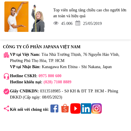
Top viên uống tăng chiều cao cho người lớn
an toàn và hiệu quả
45.006
25/05/2019
CÔNG TY CỔ PHẦN JAPANA VIỆT NAM
apartment
VP tại Việt Nam:
Tòa Nhà Trường Thịnh, 76 Nguyễn Háo Vĩnh,
Phường Phú Thọ Hòa, TP. HCM
VP tại Nhật Bản:
Kanagawa Ken Ebina - Shi Nakana, Japan
headset_mic
Hotline CSKH:
0975 800 600
Hotline khiếu nại:
(028) 7108 8889
verified
Giấy CNĐKDN:
0313518985 - Sở KH & ĐT TP. HCM - Phòng
ĐKKD (Cấp ngày: 08/05/2023)
share
Kết nối với chúng tôi: