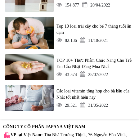
154.877
20/04/2022
Top 10 loại trái cây cho bé 7 tháng tuổi ăn
dặm
82.136
11/10/2021
TOP 10+ Thực Phẩm Chức Năng Cho Trẻ
Em Của Nhật Đáng Mua Nhất
43.574
25/07/2022
Các loại vitamin tổng hợp cho bà bầu của
Nhật tốt nhất hiện nay
29.521
31/05/2022
CÔNG TY CỔ PHẦN JAPANA VIỆT NAM
apartment
VP tại Việt Nam:
Tòa Nhà Trường Thịnh, 76 Nguyễn Háo Vĩnh,