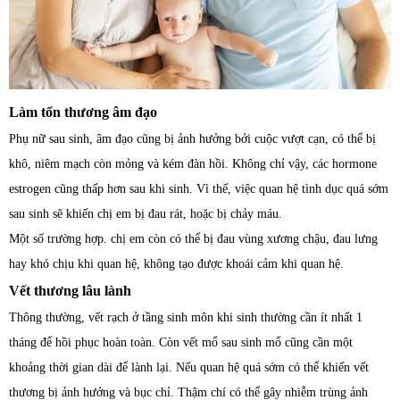
Làm tổn thương âm đạo
Phụ nữ sau sinh, âm đạo cũng bị ảnh hưởng bởi cuộc vượt cạn, có thể bị
khô, niêm mạch còn mỏng và kém đàn hồi. Không chỉ vậy, các hormone
estrogen cũng thấp hơn sau khi sinh. Vì thế, việc quan hệ tình dục quá sớm
sau sinh sẽ khiến chị em bị đau rát, hoặc bị chảy máu.
Một số trường hợp. chị em còn có thể bị đau vùng xương chậu, đau lưng
hay khó chịu khi quan hệ, không tạo được khoái cảm khi quan hệ.
Vết thương lâu lành
Thông thường, vết rạch ở tầng sinh môn khi sinh thường cần ít nhất 1
tháng để hồi phục hoàn toàn. Còn vết mổ sau sinh mổ cũng cần một
khoảng thời gian dài để lành lại. Nếu quan hệ quá sớm có thể khiến vết
thương bị ảnh hưởng và bục chỉ. Thậm chí có thể gây nhiễm trùng ảnh