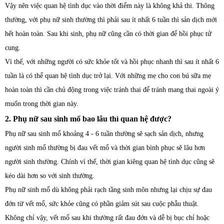
Vậy nên việc quan hệ tình dục vào thời điểm này là không khả thi. Thông
thường, với phụ nữ sinh thường thì phải sau ít nhất 6 tuần thì sản dịch mới
hết hoàn toàn. Sau khi sinh, phụ nữ cũng cần có thời gian để hồi phục tử
cung.
Vì thế, với những người có sức khỏe tốt và hồi phục nhanh thì sau ít nhất 6
tuần là có thể quan hệ tình dục trở lại. Với những mẹ cho con bú sữa mẹ
hoàn toàn thì cần chủ động trong việc tránh thai để tránh mang thai ngoài ý
muốn trong thời gian này.
2. Phụ nữ sau sinh mổ bao lâu thì quan hệ được?
Phụ nữ sau sinh mổ khoảng 4 - 6 tuần thường sẽ sạch sản dịch, nhưng
người sinh mổ thường bị đau vết mổ và thời gian bình phục sẽ lâu hơn
người sinh thường. Chính vì thế, thời gian kiêng quan hệ tình dục cũng sẽ
kéo dài hơn so với sinh thường.
Phụ nữ sinh mổ dù không phải rạch tầng sinh môn nhưng lại chịu sự đau
đớn từ vết mổ, sức khỏe cũng có phần giảm sút sau cuộc phẫu thuật.
Không chỉ vậy, vết mổ sau khi thường rất đau đớn và dễ bị bục chỉ hoặc