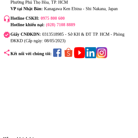
Phường Phú Thọ Hòa, TP. HCM
VP tại Nhật Bản:
Kanagawa Ken Ebina - Shi Nakana, Japan
headset_mic
Hotline CSKH:
0975 800 600
Hotline khiếu nại:
(028) 7108 8889
verified
Giấy CNĐKDN:
0313518985 - Sở KH & ĐT TP. HCM - Phòng
ĐKKD (Cấp ngày: 08/05/2023)
share
Kết nối với chúng tôi: