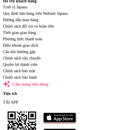
Hỗ trợ khách hàng
Triết lý Japana
Quy định bán hàng trên Website Japana
Hướng dẫn mua hàng
Chính sách đổi trả và hoàn tiền
Thời gian giao hàng
Phương thức thanh toán
Điều khoản giao dịch
Câu hỏi thường gặp
Chính sách vận chuyển
Quyền lợi thành viên
Chính sách bảo mật
Chính sách bảo hành
auto_awesome
Cẩm nang tiêu dùng
Tiện ích
TẢI APP