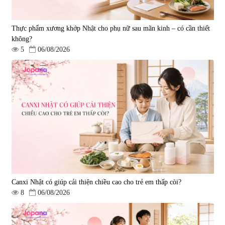
Thực phẩm xương khớp Nhật cho phụ nữ sau mãn kinh – có cần thiết
không?
5
06/08/2026
Viên uống hỗ trợ tăng cường
Viên uống chống lão hóa, tăng
sinh lý nam Fujina Monster Shot
sức khỏe Yangmiwa NMN 60
150 viên
viên
|
12.480
|
42.588
880.000 đ
5.500.000 đ
Canxi Nhật có giúp cải thiện chiều cao cho trẻ em thấp còi?
8
06/08/2026
Viên uống phòng ngừa đột quỵ,
tai biến Nattokinase Nano
Premium 120 viên