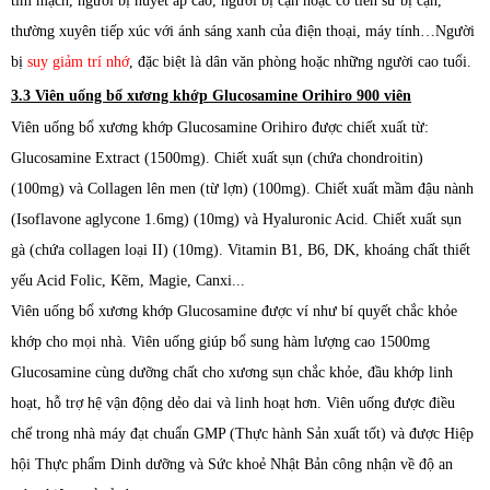
tim mạch, người bị huyết áp cao, người bị cận hoặc có tiền sử bị cận,
thường xuyên tiếp xúc với ánh sáng xanh của điện thoại, máy tính…Người
bị
suy giảm trí nhớ
, đặc biệt là dân văn phòng hoặc những người cao tuổi.
3.3
Viên uống bổ xương khớp Glucosamine Orihiro 900 viên
Viên uống bổ xương khớp Glucosamine Orihiro được chiết xuất từ:
Glucosamine Extract (1500mg). Chiết xuất sụn (chứa chondroitin)
(100mg) và Collagen lên men (từ lợn) (100mg). Chiết xuất mầm đậu nành
(Isoflavone aglycone 1.6mg) (10mg) và Hyaluronic Acid. Chiết xuất sụn
gà (chứa collagen loại II) (10mg). Vitamin B1, B6, DK, khoáng chất thiết
yếu Acid Folic, Kẽm, Magie, Canxi...
Viên uống bổ xương khớp Glucosamine được ví như bí quyết chắc khỏe
khớp cho mọi nhà. Viên uống giúp bổ sung hàm lượng cao 1500mg
Glucosamine cùng dưỡng chất cho xương sụn chắc khỏe, đầu khớp linh
hoạt, hỗ trợ hệ vận động dẻo dai và linh hoạt hơn. Viên uống được điều
chế trong nhà máy đạt chuẩn GMP (Thực hành Sản xuất tốt) và được Hiệp
hội Thực phẩm Dinh dưỡng và Sức khoẻ Nhật Bản công nhận về độ an