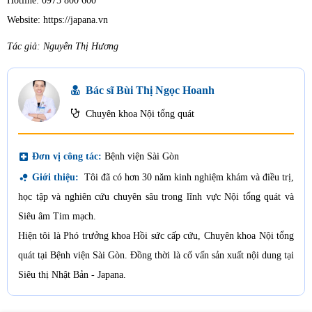
Hotline: 0975 800 600
Website: https://japana.vn
Tác giả: Nguyễn Thị Hương
Bác sĩ Bùi Thị Ngọc Hoanh
Chuyên khoa Nội tổng quát
local_hospital
Đơn vị công tác:
Bệnh viện Sài Gòn
bubble_chart
Giới thiệu:
Tôi đã có hơn 30 năm kinh nghiệm khám và điều trị,
học tập và nghiên cứu chuyên sâu trong lĩnh vực Nội tổng quát và
Siêu âm Tim mạch.
Hiện tôi là Phó trưởng khoa Hồi sức cấp cứu, Chuyên khoa Nội tổng
quát tại Bệnh viện Sài Gòn. Đồng thời là cố vấn sản xuất nội dung tại
Siêu thị Nhật Bản - Japana.