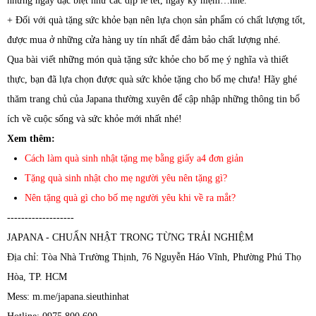
những ngày đặc biệt như các dịp lễ tết, ngày kỷ niệm…nhé.
+ Đối với quà tặng sức khỏe bạn nên lựa chọn sản phẩm có chất lượng tốt,
được mua ở những cửa hàng uy tín nhất để đảm bảo chất lượng nhé.
Qua bài viết những món quà tặng sức khỏe cho bố mẹ ý nghĩa và thiết
thực, bạn đã lựa chọn được quà sức khỏe tặng cho bố mẹ chưa! Hãy ghé
thăm trang chủ của Japana thường xuyên để cập nhập những thông tin bổ
ích về cuộc sống và sức khỏe mới nhất nhé!
Xem thêm:
Cách làm quà sinh nhật tặng mẹ bằng giấy a4 đơn giản
Tặng quà sinh nhật cho mẹ người yêu nên tặng gì?
Nên tặng quà gì cho bố mẹ người yêu khi về ra mắt?
-------------------
JAPANA - CHUẨN NHẬT TRONG TỪNG TRẢI NGHIỆM
Địa chỉ: Tòa Nhà Trường Thịnh, 76 Nguyễn Háo Vĩnh, Phường Phú Thọ
Hòa, TP. HCM
Mess: m.me/japana.sieuthinhat