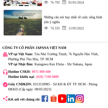
76.795
01/01/2024
Những câu nói hay nhất về cuộc sống bình
yên ý nghĩa
74.335
11/05/2022
CÔNG TY CỔ PHẦN JAPANA VIỆT NAM
apartment
VP tại Việt Nam:
Tòa Nhà Trường Thịnh, 76 Nguyễn Háo Vĩnh,
Phường Phú Thọ Hòa, TP. HCM
VP tại Nhật Bản:
Kanagawa Ken Ebina - Shi Nakana, Japan
headset_mic
Hotline CSKH:
0975 800 600
Hotline khiếu nại:
(028) 7108 8889
verified
Giấy CNĐKDN:
0313518985 - Sở KH & ĐT TP. HCM - Phòng
ĐKKD (Cấp ngày: 08/05/2023)
share
Kết nối với chúng tôi: