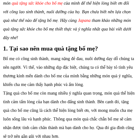
món
quà tặng sức khỏe cho bố mẹ
của mình để thể hiện lòng biết ơn đối
với công lao sinh thành, nuôi dưỡng của họ. Bạn chưa biết nên lựa chọn
quà như thế nào để tặng bố mẹ. Hãy cùng
Japana
tham khảo những món
quà tặng sức khỏe cho bố mẹ thiết thực và ý nghĩa nhất qua bài viết dưới
đây nhé!
1. Tại sao nên mua quà tặng bố mẹ?
Bố mẹ có công sinh thành, mang nặng đẻ đau, nuôi dưỡng dạy dỗ chúng ta
nên người. Vì thế, vào những dịp đặc biệt, chúng ta có thể bày tỏ tình yêu
thương kính mến dành cho bố mẹ của mình bằng những món quà ý nghĩa,
khiến cha mẹ cảm thấy hạnh phúc và ấm lòng.
Tặng quà cho bố mẹ còn mang nhiều ý nghĩa quan trọng, món quà thể hiện
tình cảm tấm lòng của bạn dành cho đấng sinh thành. Bên cạnh đó, tặng
quà cho bố mẹ cũng là cách thể hiện lòng biết ơn, với mong muốn cha mẹ
luôn sống lâu và hạnh phúc. Thông qua món quà chắc chắn bố mẹ sẽ cảm
nhận được tình cảm chân thành mà bạn dành cho họ. Qua đó gia đình cũng
sẽ trở nên gần gũi với nhau hơn.