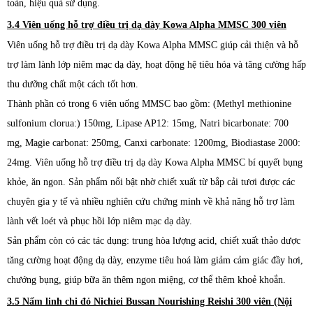
toàn, hiệu quả sử dụng.
3.4
Viên uống hỗ trợ điều trị dạ dày Kowa Alpha MMSC 300 viên
Viên uống hỗ trợ điều trị dạ dày Kowa Alpha MMSC giúp cải thiện và hỗ
trợ làm lành lớp niêm mạc dạ dày, hoạt động hệ tiêu hóa và tăng cường hấp
thu dưỡng chất một cách tốt hơn.
Thành phần có trong 6 viên uống MMSC bao gồm: (Methyl methionine
sulfonium clorua:) 150mg, Lipase AP12: 15mg, Natri bicarbonate: 700
mg, Magie carbonat: 250mg, Canxi carbonate: 1200mg, Biodiastase 2000:
24mg. Viên uống hỗ trợ điều trị dạ dày Kowa Alpha MMSC bí quyết bụng
khỏe, ăn ngon. Sản phẩm nổi bật nhờ chiết xuất từ bắp cải tươi được các
chuyên gia y tế và nhiều nghiên cứu chứng minh về khả năng hỗ trợ làm
lành vết loét và phục hồi lớp niêm mạc dạ dày.
Sản phẩm còn có các tác dụng: trung hòa lượng acid, chiết xuất thảo dược
tăng cường hoạt động dạ dày, enzyme tiêu hoá làm giảm cảm giác đầy hơi,
chướng bụng, giúp bữa ăn thêm ngon miệng, cơ thể thêm khoẻ khoắn.
3.5
Nấm linh chi đỏ Nichiei Bussan Nourishing Reishi 300 viên (Nội