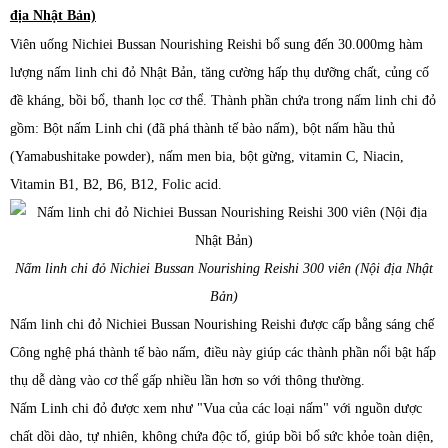
địa Nhật Bản)
Viên uống Nichiei Bussan Nourishing Reishi bổ sung đến 30.000mg hàm
lượng nấm linh chi đỏ Nhật Bản, tăng cường hấp thụ dưỡng chất, củng cố
đề kháng, bồi bổ, thanh lọc cơ thể. Thành phần chứa trong nấm linh chi đỏ
gồm: Bột nấm Linh chi (đã phá thành tế bào nấm), bột nấm hầu thủ
(Yamabushitake powder), nấm men bia, bột gừng, vitamin C, Niacin,
Vitamin B1, B2, B6, B12, Folic acid.
Nấm linh chi đỏ Nichiei Bussan Nourishing Reishi 300 viên (Nội địa Nhật
Bản)
Nấm linh chi đỏ Nichiei Bussan Nourishing Reishi được cấp bằng sáng chế
Công nghệ phá thành tế bào nấm, điều này giúp các thành phần nổi bật hấp
thụ dễ dàng vào cơ thể gấp nhiều lần hơn so với thông thường.
Nấm Linh chi đỏ được xem như "Vua của các loại nấm" với nguồn dược
chất dồi dào, tự nhiên, không chứa độc tố, giúp bồi bổ sức khỏe toàn diện,