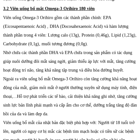
3.2
Viên uống bổ mắt Omega-3 Orihiro 180 viên
Viên uống Omega-3 Orihiro gồm các thành phần chính: EPA
(Eicosapentaenoic Acid) , DHA (Docosahexaenoic Acid) và hàm lượng
thành phần trong 4 viên: Lượng calo (13g), Protein (0,46g), Lipid (1,23g),
Carbohydrate (0,1g), muối tương đương (0,0g).
Nhờ chứa các thành phần DHA và EPA chứa trong sản phẩm có tác dụng
giúp nuôi dưỡng đôi mắt sáng ngời, giảm thiểu áp lực với mắt, tăng cường
hoạt động trí não, tăng khả năng tập trung và điều hòa đường huyết.
Ngoài ra viên uống bổ mắt Omega-3 Orihiro còn tăng cường khả năng hoạt
động của mắt, giảm mỏi mắt ở người thường xuyên sử dụng máy tính, điện
thoại,...Hỗ trợ phát triển các tế bào, cải thiện khả năng ghi nhớ, tăng cường
sinh lực bản lĩnh phái mạnh và cấp ẩm cho cơ thể, dưỡng trắng tăng độ đàn
hồi của da và làm đẹp da.
Viên uống bổ mắt của nhật bản đặc biệt phù hợp với: Người từ 18 tuổi trở
lên, người có nguy cơ bị mắc các bệnh tim mạch hoặc có tiền sử các bệnh