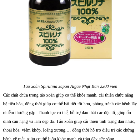
Tảo xoắn Spirulina Japan Algae Nhật Bản 2200 viên
Các chất chứa trong tảo xoắn giúp cơ thể khỏe mạnh, cải thiện chức năng
hệ tiêu hóa, đồng thời giúp cơ thể bài tiết tốt hơn, phòng tránh các bệnh lây
nhiễm thường gặp. Thanh lọc cơ thể, hỗ trợ đào thải các độc tố, giúp ổn
định cân nặng và làm đẹp da. Tảo xoắn giúp cải thiện tình trạng đau nhức,
thoái hóa, viêm khớp, loãng xương,… đồng thời hỗ trợ điều trị các chứng
bệnh về mắt, giúp cơ thể luôn khỏe mạnh và tràn đầy sức sống.