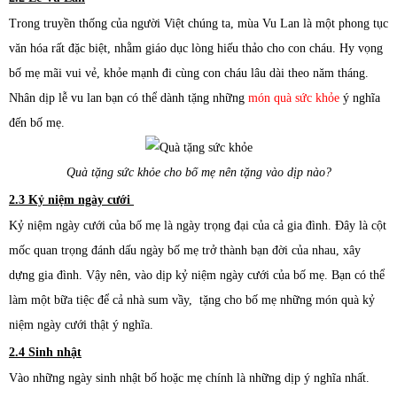
Trong truyền thống của người Việt chúng ta, mùa Vu Lan là một phong tục
văn hóa rất đặc biệt, nhằm giáo dục lòng hiếu thảo cho con cháu. Hy vọng
bố mẹ mãi vui vẻ, khỏe mạnh đi cùng con cháu lâu dài theo năm tháng.
Nhân dịp lễ vu lan bạn có thể dành tặng những
món quà sức khỏe
ý nghĩa
đến bố mẹ.
Quà tặng sức khỏe cho bố mẹ nên tặng vào dịp nào?
2.3 Kỷ niệm ngày cưới
Kỷ niệm ngày cưới của bố mẹ là ngày trọng đại của cả gia đình. Đây là cột
mốc quan trọng đánh dấu ngày bố mẹ trở thành bạn đời của nhau, xây
dựng gia đình. Vậy nên, vào dịp kỷ niệm ngày cưới của bố mẹ. Bạn có thể
làm một bữa tiệc để cả nhà sum vầy, tặng cho bố mẹ những món quà kỷ
niệm ngày cưới thật ý nghĩa.
2.4 Sinh nhật
Vào những ngày sinh nhật bố hoặc mẹ chính là những dịp ý nghĩa nhất.