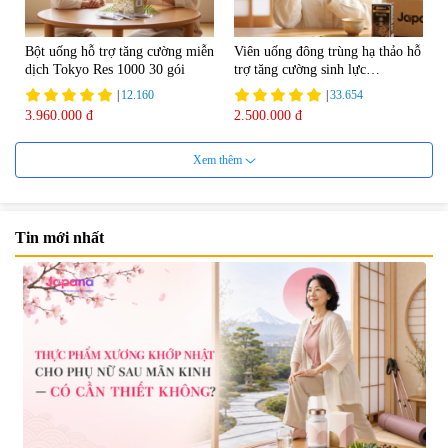
Bột uống hỗ trợ tăng cường miễn
Viên uống đông trùng hạ thảo hỗ
dịch Tokyo Res 1000 30 gói
trợ tăng cường sinh lực
Tohchukasou Premium Yo
|
12.160
|
33.654
Group 180 viên - Date 08/2027
3.960.000 đ
2.500.000 đ
Xem thêm
Tin mới nhất
Mặt Nạ Nichiei Bussan Nano
Viên uống bổ não Ribeto Shoji
NMN+ 3D Face Mask Luxury (8
Ichoha Ekisu Plus - 90 viên
miếng)
|
0
|
57.920
1.890.000 đ
1.450.000 đ