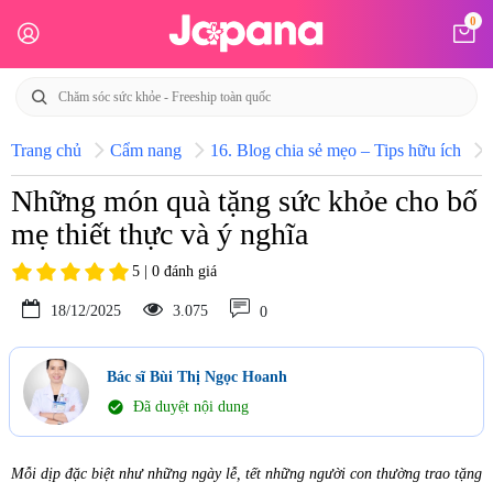
0
Trang chủ
Cẩm nang
16. Blog chia sẻ mẹo – Tips hữu ích
Những món quà tặng sức khỏe cho bố
mẹ thiết thực và ý nghĩa
5 | 0 đánh giá
18/12/2025
3.075
0
Bác sĩ Bùi Thị Ngọc Hoanh
check_circle
Đã duyệt nội dung
Mỗi dịp đặc biệt như những ngày lễ, tết những người con thường trao tặng