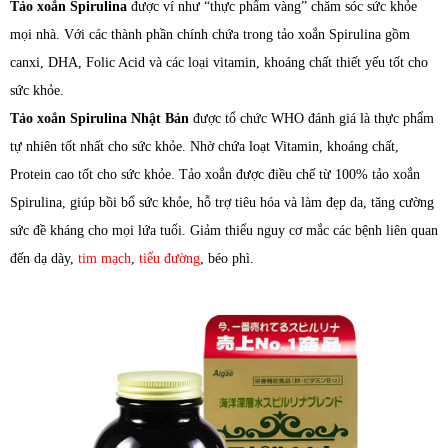
Tảo xoắn Spirulina
được ví như “thực phẩm vàng” chăm sóc sức khỏe
mọi nhà. Với các thành phần chính chứa trong tảo xoắn Spirulina gồm
canxi, DHA, Folic Acid và các loại vitamin, khoáng chất thiết yếu tốt cho
sức khỏe.
Tảo xoắn Spirulina Nhật Bản
được tổ chức WHO đánh giá là thực phẩm
tự nhiên tốt nhất cho sức khỏe. Nhờ chứa loạt Vitamin, khoáng chất,
Protein cao tốt cho sức khỏe. Tảo xoắn được điều chế từ 100% tảo xoắn
Spirulina, giúp bồi bổ sức khỏe, hỗ trợ tiêu hóa và làm đẹp da, tăng cường
sức đề kháng cho mọi lứa tuổi. Giảm thiểu nguy cơ mắc các bệnh liên quan
đến dạ dày,
tim mạch
,
tiểu đường
, béo phì.