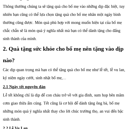
Thông thường chúng ta sẽ tặng quà cho bố mẹ vào những dịp đặc biệt, tuy
nhiên bạn cũng có thể lựa chọn tặng quà cho bố mẹ nhân một ngày bình
thường cũng được. Món quà phù hợp với mong muốn hiện tại của bố mẹ
chắc chắn sẽ là món quà ý nghĩa nhất mà bạn có thể dành tặng cho đấng
sinh thành của mình.
2. Quà tặng sức khỏe cho bố mẹ nên tặng vào dịp
nào?
Các dịp quan trọng mà bạn có thể tặng quà cho bố mẹ như lễ tết, lễ vu lan,
kỷ niệm ngày cưới, sinh nhật bố mẹ,...
2.1 Ngày tết nguyên đán
Lễ tết không chỉ là dịp để con cháu trở về với gia đình, sum họp bên mâm
cơm giao thừa ấm cúng. Tết cũng là cơ hội để dành tặng ông bà, bố mẹ
những món quà ý nghĩa nhất thay cho lời chúc trường thọ, an vui đến bậc
sinh thành.
2.2 Lễ Vu Lan