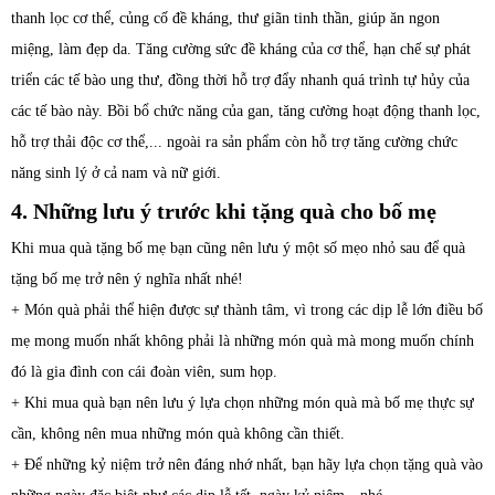
thanh lọc cơ thể, củng cố đề kháng, thư giãn tinh thần, giúp ăn ngon
miệng, làm đẹp da. Tăng cường sức đề kháng của cơ thể, hạn chế sự phát
triển các tế bào ung thư, đồng thời hỗ trợ đẩy nhanh quá trình tự hủy của
các tế bào này. Bồi bổ chức năng của gan, tăng cường hoạt động thanh lọc,
hỗ trợ thải độc cơ thể,... ngoài ra sản phẩm còn hỗ trợ tăng cường chức
năng sinh lý ở cả nam và nữ giới.
4. Những lưu ý trước khi tặng quà cho bố mẹ
Khi mua quà tặng bố mẹ bạn cũng nên lưu ý một số mẹo nhỏ sau để quà
tặng bố mẹ trở nên ý nghĩa nhất nhé!
+ Món quà phải thể hiện được sự thành tâm, vì trong các dịp lễ lớn điều bố
mẹ mong muốn nhất không phải là những món quà mà mong muốn chính
đó là gia đình con cái đoàn viên, sum họp.
+ Khi mua quà bạn nên lưu ý lựa chọn những món quà mà bố mẹ thực sự
cần, không nên mua những món quà không cần thiết.
+ Để những kỷ niệm trở nên đáng nhớ nhất, bạn hãy lựa chọn tặng quà vào