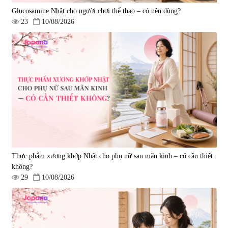
Glucosamine Nhật cho người chơi thể thao – có nên dùng?
23
10/08/2026
Viên uống hỗ trợ giấc ngủ Fujina
Viên uống phòng ngừa & hỗ trợ
Sleepy Nhật Bản 80 viên
điều trị đột quỵ Biken Kinase
Gold 60 viên
|
13.760
|
0
580.000 đ
1.570.000 đ
Thực phẩm xương khớp Nhật cho phụ nữ sau mãn kinh – có cần thiết
không?
29
10/08/2026