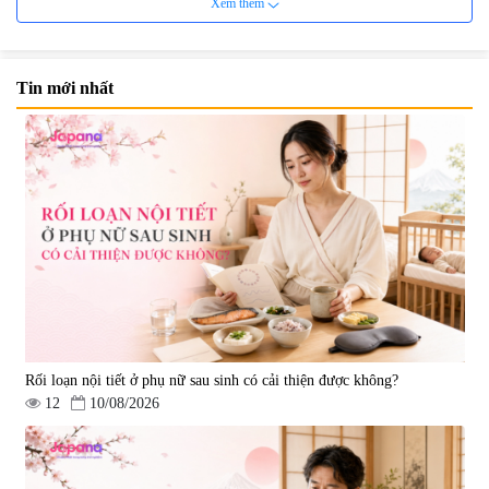
Xem thêm
Tin mới nhất
Viên uống bổ não Ribeto Shoji
Viên nang uống cải thiện thị lực,
Ichoha Ekisu Plus - 90 viên
trí nhớ DHA + EPA + Flaxseed
Oil 30 viên/gói - Date 02/2027
|
57.920
|
52.346
1.450.000 đ
225.000 đ
Rối loạn nội tiết ở phụ nữ sau sinh có cải thiện được không?
12
10/08/2026
Tẩy tế bào chết Nichiei Bussan
Viên uống hỗ trợ bền thành