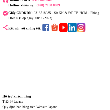
headset_mic
Hotline CSKH:
0975 800 600
Hotline khiếu nại:
(028) 7108 8889
verified
Giấy CNĐKDN:
0313518985 - Sở KH & ĐT TP. HCM - Phòng
ĐKKD (Cấp ngày: 08/05/2023)
share
Kết nối với chúng tôi:
Hỗ trợ khách hàng
Triết lý Japana
Quy định bán hàng trên Website Japana