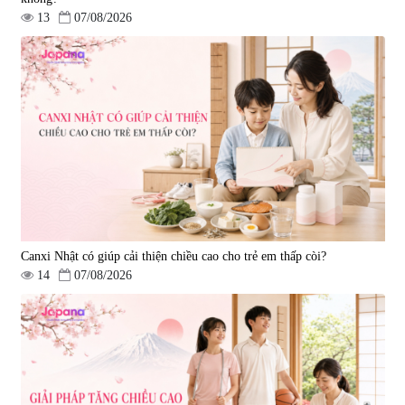
13
07/08/2026
Viên uống bổ gan Ribeto Shoji
Viên uống hỗ trợ cải thiện thoát
Hepaclean 60 viên
vị đĩa đệm Kyoto Has 30 viên
|
543.205
|
14.560
690.000 đ
1.600.000 đ
Canxi Nhật có giúp cải thiện chiều cao cho trẻ em thấp còi?
14
07/08/2026
Viên uống hỗ trợ giấc ngủ Fujina
Viên uống phòng ngừa & hỗ trợ
Sleepy Nhật Bản 80 viên
điều trị đột quỵ Biken Kinase
Gold 60 viên
|
13.760
|
0
580.000 đ
1.570.000 đ