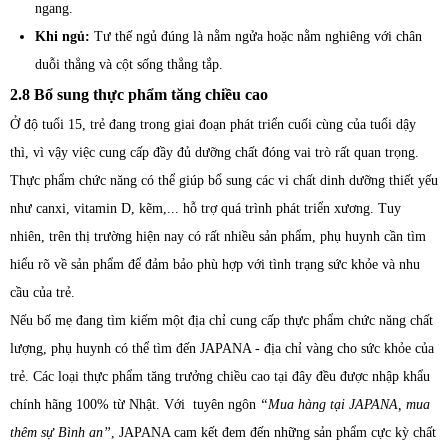
ngang.
Khi ngủ:
Tư thế ngủ đúng là nằm ngửa hoặc nằm nghiêng với chân
duỗi thẳng và cột sống thẳng tắp.
2.8 Bổ sung thực phẩm tăng chiều cao
Ở độ tuổi 15, trẻ đang trong giai đoạn phát triển cuối cùng của tuổi dậy
thì, vì vậy việc cung cấp đầy đủ dưỡng chất đóng vai trò rất quan trọng.
Thực phẩm chức năng có thể giúp bổ sung các vi chất dinh dưỡng thiết yếu
như canxi, vitamin D, kẽm,... hỗ trợ quá trình phát triển xương. Tuy
nhiên, trên thị trường hiện nay có rất nhiều sản phẩm, phụ huynh cần tìm
hiểu rõ về sản phẩm để đảm bảo phù hợp với tình trạng sức khỏe và nhu
cầu của trẻ.
Nếu bố mẹ đang tìm kiếm một địa chỉ cung cấp thực phẩm chức năng chất
lượng, phụ huynh có thể tìm đến JAPANA - địa chỉ vàng cho sức khỏe của
trẻ. Các loại thực phẩm tăng trưởng chiều cao tại đây đều được nhập khẩu
chính hãng 100% từ Nhật. Với tuyên ngôn
“Mua hàng tại JAPANA, mua
thêm sự Bình an”
, JAPANA cam kết đem đến những sản phẩm cực kỳ chất