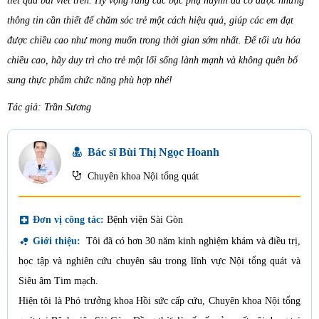
tiết qua bài viết trên. Hy vọng rằng các bậc phụ huynh đã có được những
thông tin cần thiết để chăm sóc trẻ một cách hiệu quả, giúp các em đạt
được chiều cao như mong muốn trong thời gian sớm nhất. Để tối ưu hóa
chiều cao, hãy duy trì cho trẻ một lối sống lành mạnh và không quên bổ
sung thực phẩm chức năng phù hợp nhé!
Tác giả: Trần Sương
Bác sĩ Bùi Thị Ngọc Hoanh
Chuyên khoa Nội tổng quát
local_hospital
Đơn vị công tác:
Bệnh viện Sài Gòn
bubble_chart
Giới thiệu:
Tôi đã có hơn 30 năm kinh nghiệm khám và điều trị,
học tập và nghiên cứu chuyên sâu trong lĩnh vực Nội tổng quát và
Siêu âm Tim mạch.
Hiện tôi là Phó trưởng khoa Hồi sức cấp cứu, Chuyên khoa Nội tổng