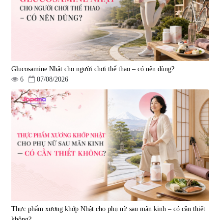
1.450.000 đ
225.000 đ
Glucosamine Nhật cho người chơi thể thao – có nên dùng?
6
07/08/2026
Tẩy tế bào chết Nichiei Bussan
Viên uống hỗ trợ bền thành
Nano NMN+ Peeling Gel
mạch, ngừa tai biến Elastin Plus
Luxury 200g
& Nattokinase Hokoen 80 viên
|
0
|
0
1.490.000 đ
980.000 đ
Thực phẩm xương khớp Nhật cho phụ nữ sau mãn kinh – có cần thiết
không?