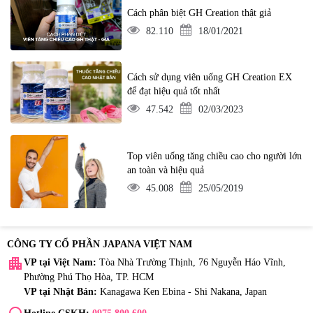
Cách phân biệt GH Creation thật giả
82.110
18/01/2021
Cách sử dụng viên uống GH Creation EX
để đạt hiệu quả tốt nhất
47.542
02/03/2023
Top viên uống tăng chiều cao cho người lớn
an toàn và hiệu quả
45.008
25/05/2019
CÔNG TY CỔ PHẦN JAPANA VIỆT NAM
apartment
VP tại Việt Nam:
Tòa Nhà Trường Thịnh, 76 Nguyễn Háo Vĩnh,
Phường Phú Thọ Hòa, TP. HCM
VP tại Nhật Bản:
Kanagawa Ken Ebina - Shi Nakana, Japan