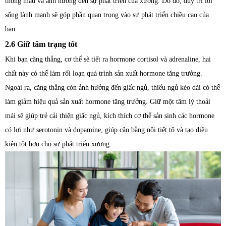
thông máu và ảnh hưởng đến sự phát triển của xương. Do đó, duy trì lối
sống lành mạnh sẽ góp phần quan trọng vào sự phát triển chiều cao của
bạn.
2.6 Giữ tâm trạng tốt
Khi bạn căng thẳng, cơ thể sẽ tiết ra hormone cortisol và adrenaline, hai
chất này có thể làm rối loạn quá trình sản xuất hormone tăng trưởng.
Ngoài ra, căng thẳng còn ảnh hưởng đến giấc ngủ, thiếu ngủ kéo dài có thể
làm giảm hiệu quả sản xuất hormone tăng trưởng. Giữ một tâm lý thoải
mái sẽ giúp trẻ cải thiện giấc ngủ, kích thích cơ thể sản sinh các hormone
có lợi như serotonin và dopamine, giúp cân bằng nội tiết tố và tạo điều
kiện tốt hơn cho sự phát triển xương.