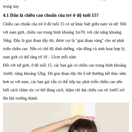
trọng này.
4.1 Đâu là chiều cao chuẩn của trẻ ở độ tuổi 15?
Chiều cao chuẩn của trẻ ở độ tuổi 15 có sự khác biệt giữa nam và nữ. Đối
với nam giới, chiều cao trung bình khoảng 1m70, với cân nặng khoảng
56kg. Đây là giai đoạn dậy thì, được coi là "giai đoạn vàng" cho sự phát
triển chiều cao. Nếu có chế độ dinh dưỡng, vận động và sinh hoạt hợp lý,
nam giới có thể tăng từ 10 - 12cm mỗi năm.
Đối với nữ giới, ở độ tuổi 15, các bạn gái có chiều cao trung bình khoảng
1m60, nặng khoảng 52kg. Dù giai đoạn dậy thì ở nữ thường kết thúc sớm
hơn so với nam, các bạn gái vẫn có thể tiếp tục phát triển chiều cao nếu
biết cách chăm sóc cơ thể đúng cách, thậm chí đạt chiều cao từ 1m65 trở
lên khi trưởng thành.