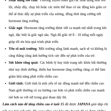
Hoạt động thể chất
: Thường xuyên tham gia các hoạt động như bơi
lội, nhảy dây, chạy bộ hoặc các môn thể thao có tác động kéo giãn cơ
thể sẽ thúc đẩy sự phát triển của xương, đồng thời tăng cường tiết
hormone tăng trưởng.
Giấc ngủ
: Hormone tăng trưởng được tiết ra mạnh mẽ nhất trong khi
ngủ, đặc biệt là giấc ngủ sâu. Ngủ đủ giấc từ 8 - 10 tiếng mỗi ngày
giúp tối ưu hóa quá trình phát triển.
Yếu tố môi trường
: Môi trường sống lành mạnh, sạch sẽ và không bị
căng thẳng cũng ảnh hưởng tích cực đến sự phát triển của trẻ.
Sức khỏe tổng quát
: Các bệnh lý hay tình trạng sức khỏe bất thường
như suy dinh dưỡng, thiếu hụt hormone tăng trưởng cũng có thể làm
giảm khả năng phát triển chiều cao.
Giới tính:
Giới tính là một yếu tố tác động mạnh mẽ đến chiều cao.
Nam giới thường có xu hướng cao hơn và phát triển chiều cao mạnh
mẽ hơn so với nữ trong giai đoạn dậy thì.
Làm cách nào để tăng chiều cao ở tuổi 15
đã được
JAPANA
giải đáp chi