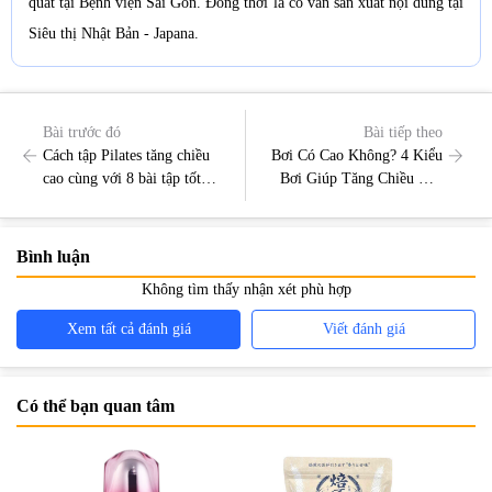
quát tại Bệnh viện Sài Gòn. Đồng thời là cố vấn sản xuất nội dung tại
Siêu thị Nhật Bản - Japana.
Bài trước đó
Bài tiếp theo
Cách tập Pilates tăng chiều
Bơi Có Cao Không? 4 Kiểu
cao cùng với 8 bài tập tốt
Bơi Giúp Tăng Chiều Cao
nhất
Hiệu Quả
Bình luận
Không tìm thấy nhận xét phù hợp
Xem tất cả đánh giá
Viết đánh giá
Có thể bạn quan tâm