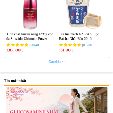
Tinh chất truyền năng lượng cho
Trà lúa mạch hữu cơ túi lọc
da Shiseido Ultimune Power
Baisho Nhật Bản 20 túi
75ml
|
60.640
|
85.280
3.850.000 đ
161.500 đ
Xem thêm
Tin mới nhất
Viên uống bổ não Ribeto Shoji
Viên nang uống cải thiện thị lực,
Ichoha Ekisu Plus - 90 viên
trí nhớ DHA + EPA + Flaxseed
Oil 30 viên/gói - Date 02/2027
|
57.920
|
52.346