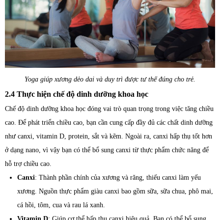
Yoga giúp xương dẻo dai và duy trì được tư thế đúng cho trẻ.
2.4 Thực hiện chế độ dinh dưỡng khoa học
Chế độ dinh dưỡng khoa học đóng vai trò quan trọng trong việc tăng chiều
cao. Để phát triển chiều cao, bạn cần cung cấp đầy đủ các chất dinh dưỡng
như canxi, vitamin D, protein, sắt và kẽm. Ngoài ra, canxi hấp thụ tốt hơn
ở dạng nano, vì vậy bạn có thể bổ sung canxi từ thực phẩm chức năng để
hỗ trợ chiều cao.
Canxi
: Thành phần chính của xương và răng, thiếu canxi làm yếu
xương. Nguồn thực phẩm giàu canxi bao gồm sữa, sữa chua, phô mai,
cá hồi, tôm, cua và rau lá xanh.
Vitamin D
: Giúp cơ thể hấp thụ canxi hiệu quả. Bạn có thể bổ sung