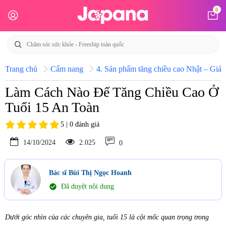
0
Trang chủ
Cẩm nang
4. Sản phẩm tăng chiều cao Nhật – Giải 
Làm Cách Nào Để Tăng Chiều Cao Ở
Tuổi 15 An Toàn
5 | 0 đánh giá
14/10/2024
2.025
0
Bác sĩ Bùi Thị Ngọc Hoanh
check_circle
Đã duyệt nội dung
Dưới góc nhìn của các chuyên gia, tuổi 15 là cột mốc quan trọng trong