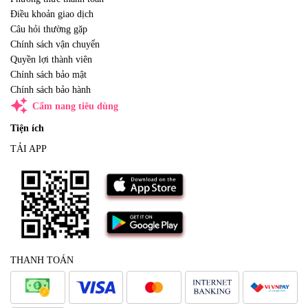
Điều khoản giao dịch
Câu hỏi thường gặp
Chính sách vận chuyển
Quyền lợi thành viên
Chính sách bảo mật
Chính sách bảo hành
auto_awesome
Cẩm nang tiêu dùng
Tiện ích
TẢI APP
THANH TOÁN