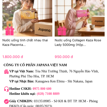
Nước uống tinh chất nhau thai
Nước uống Collagen Kaza Rose
Kaza Placenta...
Lady 5000mg (Hộp...
1.800.000 đ
950.000 đ
CÔNG TY CỔ PHẦN JAPANA VIỆT NAM
apartment
VP tại Việt Nam:
Tòa Nhà Trường Thịnh, 76 Nguyễn Háo Vĩnh,
Phường Phú Thọ Hòa, TP. HCM
VP tại Nhật Bản:
Kanagawa Ken Ebina - Shi Nakana, Japan
headset_mic
Hotline CSKH:
0975 800 600
Hotline khiếu nại:
(028) 7108 8889
verified
Giấy CNĐKDN:
0313518985 - Sở KH & ĐT TP. HCM - Phòng
ĐKKD (Cấp ngày: 08/05/2023)