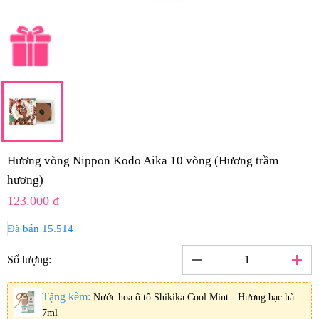
Hương vòng Nippon Kodo Aika 10 vòng (Hương trầm
hương)
123.000 ₫
Đã bán 15.514
remove
add
Số lượng:
Tặng kèm:
Nước hoa ô tô Shikika Cool Mint - Hương bạc hà
7ml