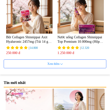
Bột Collagen Shinnippai Axit
Nước uống Collagen Shinnippai
Hyaluronic 2457mg (Túi 14 gói
Top Premium 10.000mg (Hộp
x 3g) - Date 04/2027
10 chai x 50ml)
|
14.800
|
12.320
250.000 đ
1.250.000 đ
Xem thêm
Tin mới nhất
Nước uống đẹp da Collagen
Nước uống Collagen Kaza Rose
20000mg Plus (Hộp 10 chai x
Lady 5000mg (Hộp 10 chai x