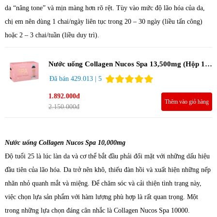
da “nâng tone” và mịn màng hơn rõ rệt. Tùy vào mức độ lão hóa của da,
chị em nên dùng 1 chai/ngày liên tục trong 20 – 30 ngày (liều tấn công)
hoặc 2 – 3 chai/tuần (liều duy trì).
Nước uống Collagen Nucos Spa 13,500mg (Hộp 10
chai x 50ml)
Đã bán 429.013 | 5
1.892.000đ
Thêm vào giỏ hàng
2.150.000đ
Nước uống Collagen Nucos Spa 10,000mg
Độ tuổi 25 là lúc làn da và cơ thể bắt đầu phải đối mặt với những dấu hiệu
đầu tiên của lão hóa. Da trở nên khô, thiếu đàn hồi và xuất hiện những nếp
nhăn nhỏ quanh mắt và miệng. Để chăm sóc và cải thiện tình trạng này,
việc chọn lựa sản phẩm với hàm lượng phù hợp là rất quan trọng. Một
trong những lựa chọn đáng cân nhắc là Collagen Nucos Spa 10000.