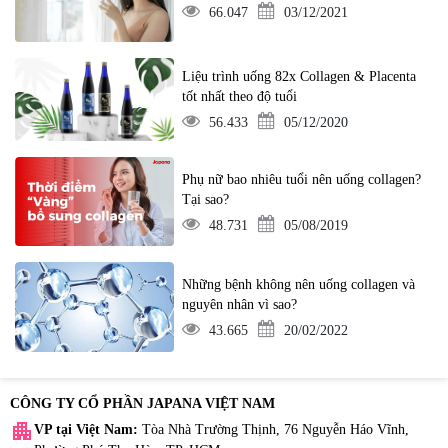
66.047
03/12/2021
Liệu trình uống 82x Collagen & Placenta
tốt nhất theo độ tuổi
56.433
05/12/2020
Phụ nữ bao nhiêu tuổi nên uống collagen?
Tại sao?
48.731
05/08/2019
Những bệnh không nên uống collagen và
nguyên nhân vì sao?
43.665
20/02/2022
CÔNG TY CỔ PHẦN JAPANA VIỆT NAM
apartment
VP tại Việt Nam:
Tòa Nhà Trường Thịnh, 76 Nguyễn Háo Vĩnh,