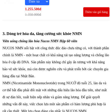
1.255.500đ
Thêm vào giỏ hàng
1.350.000đ
3. Dòng trẻ hóa da, tăng cường sức khỏe NMN
Viên uống chống lão hóa Nucos NMN Hộp 60 viên
NUCOS NMN nổi bật với công thức độc đáo chưa từng có, với thành phần
chính là NMN - một hoạt chất có khả năng tái tạo năng lượng và chống lão
hóa ở cấp độ DNA. Sản phẩm này không chỉ gây ấn tượng với khả năng
bảo vệ sức khỏe, mà còn được nghiên cứu và phát triển bởi các chuyên gia
hàng đầu tại Nhật Bản.
NMN (Nicotinamide Mononucleotide) trong NUCỞ độ tuổi 25, làn da và
cơ thể bắt đầu phải đối mặt với những dấu hiệu lão hóa đầu tiên, như mất
đi sự đàn hồi, xuất hiện nếp nhăn và giảm năng lượng. Để giải quyết
những vấn đề này, việc chọn lựa một sản phẩm có hàm lượng phù hợp là
rất cần thiết. Một lựa chọn đáng cân nhắc là NUCOS NMN.