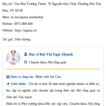
Địa chỉ: Tòa Nhà Trường Thịnh, 76 Nguyễn Háo Vĩnh, Phường Phú Thọ
Hòa, TP. HCM
Mess: m.me/japana.sieuthinhat
Hotline: 0975 800 600
Website: https://japana.vn
Tác giả: Trần Sương
Bác sĩ Bùi Thị Ngọc Hoanh
Chuyên khoa Nội tổng quát
local_hospital
Đơn vị công tác:
Bệnh viện Sài Gòn
bubble_chart
Giới thiệu:
Tôi đã có hơn 30 năm kinh nghiệm khám và điều trị,
học tập và nghiên cứu chuyên sâu trong lĩnh vực Nội tổng quát và
Siêu âm Tim mạch.
Hiện tôi là Phó trưởng khoa Hồi sức cấp cứu, Chuyên khoa Nội tổng