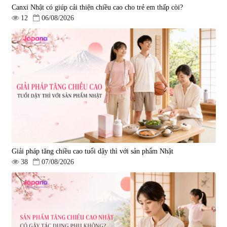
Canxi Nhật có giúp cải thiện chiều cao cho trẻ em thấp còi?
12
06/08/2026
Bột uống trắng da, cải thiện đốm
nâu, da xỉn màu Kinohimitsu
Prowhite 8g x 30 gói
|
1.364
1.404.000 đ
Giải pháp tăng chiều cao tuổi dậy thì với sản phẩm Nhật
38
07/08/2026