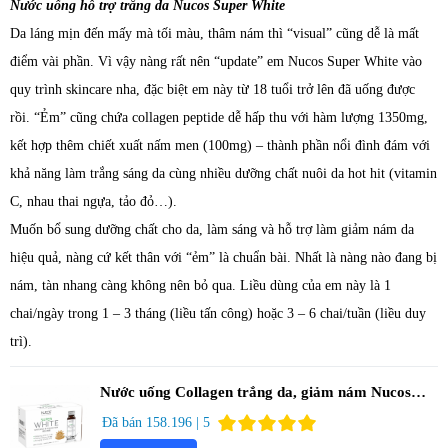
Nước uống hỗ trợ trắng da Nucos Super White
Da láng mịn đến mấy mà tối màu, thâm nám thì “visual” cũng dễ là mất
điểm vài phần. Vì vậy nàng rất nên “update” em Nucos Super White vào
quy trình skincare nha, đặc biệt em này từ 18 tuổi trở lên đã uống được
rồi. “Ẻm” cũng chứa collagen peptide dễ hấp thu với hàm lượng 1350mg,
kết hợp thêm chiết xuất nấm men (100mg) – thành phần nổi đình đám với
khả năng làm trắng sáng da cùng nhiều dưỡng chất nuôi da hot hit (vitamin
C, nhau thai ngựa, tảo đỏ…).
Muốn bổ sung dưỡng chất cho da, làm sáng và hỗ trợ làm giảm nám da
hiệu quả, nàng cứ kết thân với “ẻm” là chuẩn bài. Nhất là nàng nào đang bị
nám, tàn nhang càng không nên bỏ qua. Liều dùng của em này là 1
chai/ngày trong 1 – 3 tháng (liều tấn công) hoặc 3 – 6 chai/tuần (liều duy
trì).
Nước uống Collagen trắng da, giảm nám Nucos
Super White (Hộp 10 chai x 50ml)
Đã bán 158.196 | 5