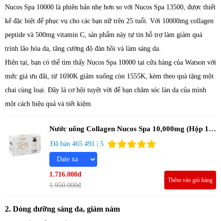
Nucos Spa 10000 là phiên bản nhẹ hơn so với Nucos Spa 13500, được thiết
kế đặc biệt để phục vụ cho các bạn nữ trên 25 tuổi. Với 10000mg collagen
peptide và 500mg vitamin C, sản phẩm này tự tin hỗ trợ làm giảm quá
trình lão hóa da, tăng cường độ đàn hồi và làm sáng da.
Hiện tại, bạn có thể tìm thấy Nucos Spa 10000 tại cửa hàng của Watson với
mức giá ưu đãi, từ 1690K giảm xuống còn 1555K, kèm theo quà tặng một
chai cùng loại. Đây là cơ hội tuyệt vời để bạn chăm sóc làn da của mình
một cách hiệu quả và tiết kiệm.
Nước uống Collagen Nucos Spa 10,000mg (Hộp 10
chai x 50ml)
Đã bán 465.491 | 5
1.716.000đ
Thêm vào giỏ hàng
1.950.000đ
2. Dòng dưỡng sáng da, giảm nám