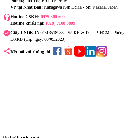
Phường Phú Thọ Hòa, TP. HCM
VP tại Nhật Bản:
Kanagawa Ken Ebina - Shi Nakana, Japan
headset_mic
Hotline CSKH:
0975 800 600
Hotline khiếu nại:
(028) 7108 8889
verified
Giấy CNĐKDN:
0313518985 - Sở KH & ĐT TP. HCM - Phòng
ĐKKD (Cấp ngày: 08/05/2023)
share
Kết nối với chúng tôi:
Hỗ trợ khách hàng