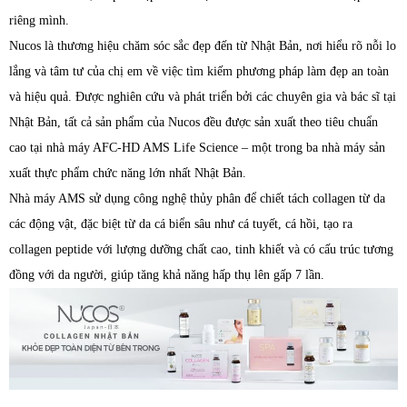
riêng mình.
Nucos là thương hiệu chăm sóc sắc đẹp đến từ Nhật Bản, nơi hiểu rõ nỗi lo
lắng và tâm tư của chị em về việc tìm kiếm phương pháp làm đẹp an toàn
và hiệu quả. Được nghiên cứu và phát triển bởi các chuyên gia và bác sĩ tại
Nhật Bản, tất cả sản phẩm của Nucos đều được sản xuất theo tiêu chuẩn
cao tại nhà máy AFC-HD AMS Life Science – một trong ba nhà máy sản
xuất thực phẩm chức năng lớn nhất Nhật Bản.
Nhà máy AMS sử dụng công nghệ thủy phân để chiết tách collagen từ da
các động vật, đặc biệt từ da cá biển sâu như cá tuyết, cá hồi, tạo ra
collagen peptide với lượng dưỡng chất cao, tinh khiết và có cấu trúc tương
đồng với da người, giúp tăng khả năng hấp thụ lên gấp 7 lần.