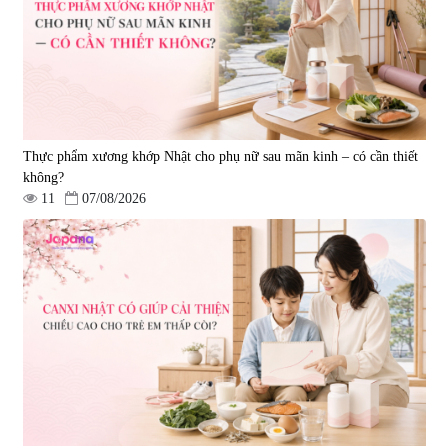
50ml)
50ml)
|
789.120
|
67.440
1.200.000 đ
950.000 đ
Thực phẩm xương khớp Nhật cho phụ nữ sau mãn kinh – có cần thiết
không?
11
07/08/2026
Nước uống Collagen Shinnippai
Bột Collagen Green Herb
Top 5.000mg (Hộp 10 chai x
Kirehada Collagen Powder 100
50ml)
Green+ (Hộp 30 gói x 5g) - Date
|
128.720
|
336.320
12/2026
693.000 đ
1.290.000 đ