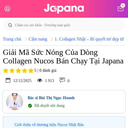
0
Trang chủ
Cẩm nang
1. Collagen Nhật – Bí quyết trẻ đẹp từ b
Giải Mã Sức Nóng Của Dòng
Collagen Nucos Bán Chạy Tại Japana
5 | 0 đánh giá
12/12/2025
1.913
0
Bác sĩ Bùi Thị Ngọc Hoanh
check_circle
Đã duyệt nội dung
Giới thiệu về thương hiệu Nucos Nhật Bản