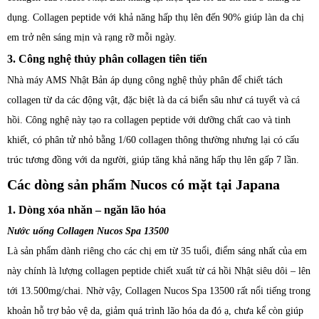
dụng. Collagen peptide với khả năng hấp thụ lên đến 90% giúp làn da chị
em trở nên sáng mịn và rạng rỡ mỗi ngày.
3. Công nghệ thủy phân collagen tiên tiến
Nhà máy AMS Nhật Bản áp dụng công nghệ thủy phân để chiết tách
collagen từ da các động vật, đặc biệt là da cá biển sâu như cá tuyết và cá
hồi. Công nghệ này tạo ra collagen peptide với dưỡng chất cao và tinh
khiết, có phân tử nhỏ bằng 1/60 collagen thông thường nhưng lại có cấu
trúc tương đồng với da người, giúp tăng khả năng hấp thụ lên gấp 7 lần.
Các dòng sản phẩm Nucos có mặt tại Japana
1. Dòng xóa nhăn – ngăn lão hóa
Nước uống Collagen Nucos Spa 13500
Là sản phẩm dành riêng cho các chị em từ 35 tuổi, điểm sáng nhất của em
này chính là lượng collagen peptide chiết xuất từ cá hồi Nhật siêu dôi – lên
tới 13.500mg/chai. Nhờ vậy, Collagen Nucos Spa 13500 rất nổi tiếng trong
khoản hỗ trợ bảo vệ da, giảm quá trình lão hóa da đó ạ, chưa kể còn giúp