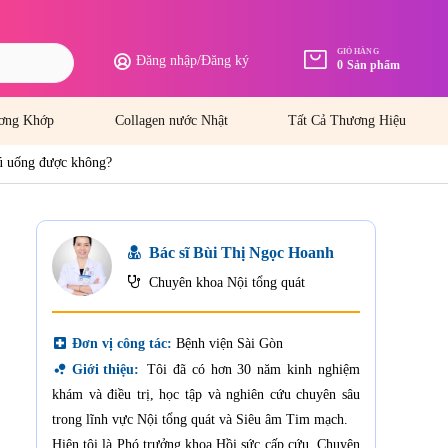
GIỎ HÀNG
Đăng nhập
/
Đăng ký
0
Sản phẩm
ơng Khớp
Collagen nước Nhật
Tất Cả Thương Hiệu
bú uống được không?
Bác sĩ Bùi Thị Ngọc Hoanh
Chuyên khoa Nội tổng quát
local_hospital
Đơn vị công tác:
Bệnh viện Sài Gòn
bubble_chart
Giới thiệu:
Tôi đã có hơn 30 năm kinh nghiệm
khám và điều trị, học tập và nghiên cứu chuyên sâu
trong lĩnh vực Nội tổng quát và Siêu âm Tim mạch.
Hiện tôi là Phó trưởng khoa Hồi sức cấp cứu, Chuyên