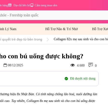
ơn hàng
Địa chỉ liên hệ
Cẩm nang mua sắm
inh Lý Nam
Hỗ Trợ Não & Trí Nhớ
Hỗ Trợ Xư
í quyết trẻ đẹp từ bên trong
Collagen 82x mẹ sau sinh và cho con 
cho con bú uống được không?
08/12/2025
4.600
0
check_circle
Đã duyệt nội dung
hương hiệu 8x Nhật Bản. Có tính năng chống lão hoá, nuôi dưỡng làn
hồi cao. Tuy nhiên, Collagen 8x mẹ sau sinh và cho con bú uống được