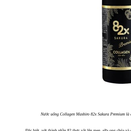
Nước uống Collagen Mashiro 82x Sakura Premium là 
Đặc biệt, với thành phần 82 thực vật lên men, sữa ong chúa và c