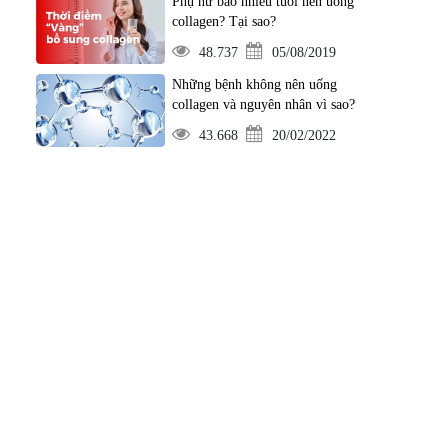
Phụ nữ bao nhiêu tuổi nên uống
collagen? Tại sao?
48.737
05/08/2019
Những bệnh không nên uống
collagen và nguyên nhân vì sao?
43.668
20/02/2022