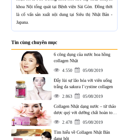
khoa Nội tổng quát tại Bệnh viện Sài Gòn. Đồng thời
là cố vấn sản xuất nội dung tại Siêu thị Nhật Bản -
Japana.
Tin cùng chuyên mục
6 công dụng của nước hoa hồng
collagen Nhật
4.550
05/08/2019
Đẩy lùi sự lão hóa với viên uống
trắng da sakura l’cystine collagen
2.863
05/08/2019
Collagen Nhật dạng nước – từ thảo
dược quý với dưỡng chất hoàn toàn
từ thiên nhiên
2.478
05/08/2019
Tìm hiểu về Collagen Nhật Bản
dạng bột