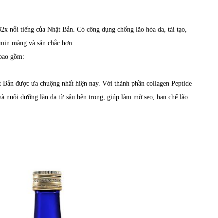
x nổi tiếng của Nhật Bản. Có công dụng chống lão hóa da, tái tạo,
 mịn màng và săn chắc hơn.
 bao gồm:
 Bản được ưa chuộng nhất hiện nay. Với thành phần collagen Peptide
và nuôi dưỡng làn da từ sâu bên trong, giúp làm mờ sẹo, hạn chế lão