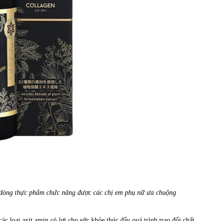
dòng thực phẩm chức năng được các chị em phụ nữ ưa chuộng
ác loại axit amin có lợi cho sức khỏe thúc đẩy quá trình trao đổi chất,