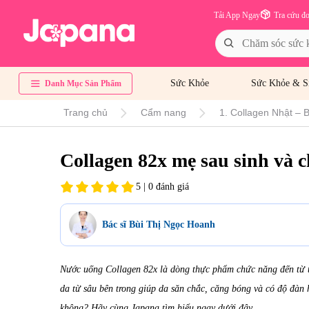
Tải App Ngay
Tra cứu đ
Sức Khỏe
Sức Khỏe & S
Danh Mục Sản Phẩm
Trang chủ
Cẩm nang
1. Collagen Nhật – B
Collagen 82x mẹ sau sinh và 
5 | 0 đánh giá
Bác sĩ Bùi Thị Ngọc Hoanh
Nước uống Collagen 82x là dòng thực phẩm chức năng đến từ t
da từ sâu bên trong giúp da săn chắc, căng bóng và có độ đàn 
không? Hãy cùng Japana tìm hiểu ngay dưới đây.