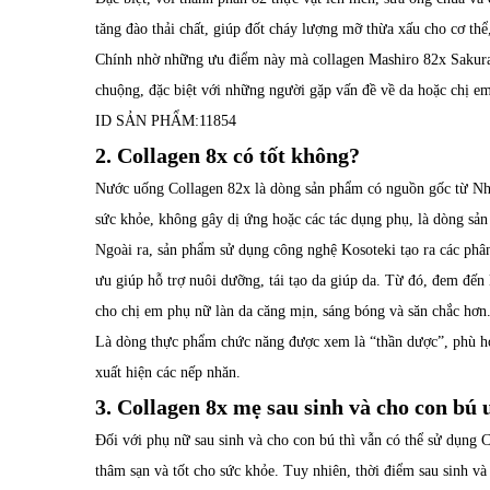
tăng đào thải chất, giúp đốt cháy lượng mỡ thừa xấu cho cơ th
Chính nhờ những ưu điểm này mà collagen Mashiro 82x Sakura
chuộng, đặc biệt với những người gặp vấn đề về da hoặc chị em
ID SẢN PHẨM:
11854
2. Collagen 8x có tốt không?
Nước uống Collagen 82x là dòng sản phẩm có nguồn gốc từ Nhật 
sức khỏe, không gây dị ứng hoặc các tác dụng phụ, là dòng sả
Ngoài ra, sản phẩm sử dụng công nghệ Kosoteki tạo ra các phân
ưu giúp hỗ trợ nuôi dưỡng, tái tạo da giúp da. Từ đó, đem đế
cho chị em phụ nữ làn da căng mịn, sáng bóng và săn chắc hơn
Là dòng thực phẩm chức năng được xem là “thần dược”, phù hợp
xuất hiện các nếp nhăn.
3. Collagen 8x mẹ sau sinh và cho con bú
Đối với phụ nữ sau sinh và cho con bú thì vẫn có thể sử dụng Co
thâm sạn và tốt cho sức khỏe. Tuy nhiên, thời điểm sau sinh và