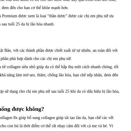
ể, đem đến cho bạn cơ thể khỏe mạnh hơn.
 Premium được xem là loại “thần dược” được các chị em phụ nữ ưa
 sau tuổi 25 da bị lão hóa nhanh.
Bản, với các thành phần được chiết xuất từ tự nhiên, an toàn đối với
n phần phù hợp dành cho các chị em phụ nữ.
 tử collagen siêu nhỏ giúp da có thể hấp thụ một cách nhanh chóng, tối
n khả năng làm mờ sẹo, thâm, chống lão hóa, hạn chế nếp nhăn, đem đến
.
 sử dụng cho chị em phụ nữ sau tuổi 25 khi da có dấu hiệu bị lão hóa,
 uống được không?
llagen 8x giúp bổ sung collagen giúp tái tạo làn da, hạn chế các vết
 cho con bú là thời điểm cơ thể rất nhạy cảm đối với cả mẹ và bé. Vì