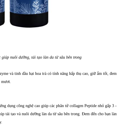
giúp nuôi dưỡng, tái tạo làn da từ sâu bên trong
zyme và tinh dầu hạt hoa trà có tính năng hấp thụ cao, giữ ẩm tốt, đem
i mươi.
ng dụng công nghệ cao giúp các phân tử collagen Peptide nhỏ gấp 3 -
iúp tái tạo và nuôi dưỡng làn da từ sâu bên trong. Đem đến cho bạn làn
y.