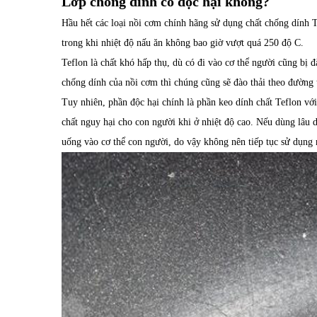
Lớp chống dính có độc hại không?
Hầu hết các loại nồi cơm chính hãng sử dụng chất chống dính T
trong khi nhiệt độ nấu ăn không bao giờ vượt quá 250 độ C.
Teflon là chất khó hấp thụ, dù có đi vào cơ thể người cũng bị đ
chống dính của nồi cơm thì chúng cũng sẽ đào thải theo đường t
Tuy nhiên, phần độc hại chính là phần keo dính chất Teflon với
chất nguy hại cho con người khi ở nhiệt độ cao. Nếu dùng lâu 
uống vào cơ thể con người, do vậy không nên tiếp tục sử dụng 