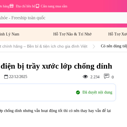
ơn hàng
Địa chỉ liên hệ
Cẩm nang mua sắm
inh Lý Nam
Hỗ Trợ Não & Trí Nhớ
Hỗ Trợ Xư
 chính hãng – Bền bỉ & tiện ích cho gia đình Việt
Có nên dùng tiế
điện bị trầy xước lớp chống dính
22/12/2025
2.234
0
check_circle
Đã duyệt nội dung
p chống dính nhưng vẫn hoạt động tốt thì có nên thay hay vẫn để lại