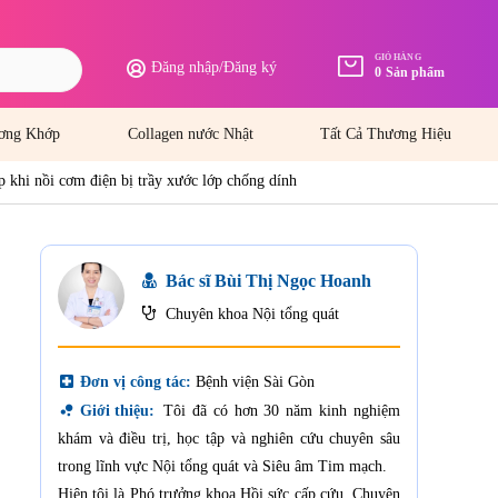
GIỎ HÀNG
Đăng nhập
/
Đăng ký
0
Sản phẩm
ơng Khớp
Collagen nước Nhật
Tất Cả Thương Hiệu
p khi nồi cơm điện bị trầy xước lớp chống dính
Bác sĩ Bùi Thị Ngọc Hoanh
Chuyên khoa Nội tổng quát
local_hospital
Đơn vị công tác:
Bệnh viện Sài Gòn
bubble_chart
Giới thiệu:
Tôi đã có hơn 30 năm kinh nghiệm
khám và điều trị, học tập và nghiên cứu chuyên sâu
trong lĩnh vực Nội tổng quát và Siêu âm Tim mạch.
Hiện tôi là Phó trưởng khoa Hồi sức cấp cứu, Chuyên