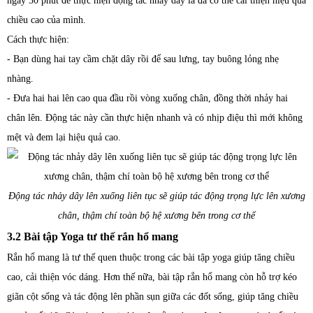
ngày 30 phút để thực hiện động tác nhảy dây là đã có thể cải thiện hiệu quả
chiều cao của mình.
Cách thực hiện:
- Bạn dùng hai tay cầm chặt dây rồi để sau lưng, tay buông lỏng nhẹ
nhàng.
- Đưa hai hai lên cao qua đầu rồi vòng xuống chân, đồng thời nhảy hai
chân lên. Động tác này cần thực hiện nhanh và có nhịp điệu thì mới không
mệt và đem lại hiệu quả cao.
Động tác nhảy dây lên xuống liên tục sẽ giúp tác động trọng lực lên xương
chân, thậm chí toàn bộ hệ xương bên trong cơ thể
3.2 Bài tập Yoga tư thế rắn hổ mang
Rắn hổ mang là tư thế quen thuộc trong các bài tập yoga giúp tăng chiều
cao, cải thiện vóc dáng. Hơn thế nữa, bài tập rắn hổ mang còn hỗ trợ kéo
giãn cột sống và tác động lên phần sụn giữa các đốt sống, giúp tăng chiều