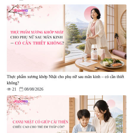
Viên uống bổ gan Ribeto Shoji
Viên uống hỗ trợ cải thiện thoát
Hepaclean 60 viên
vị đĩa đệm Kyoto Has 30 viên
|
543.205
|
14.560
690.000 đ
1.600.000 đ
Thực phẩm xương khớp Nhật cho phụ nữ sau mãn kinh – có cần thiết
không?
21
08/08/2026
Viên uống hỗ trợ giấc ngủ Fujina
Viên uống phòng ngừa & hỗ trợ
Sleepy Nhật Bản 80 viên
điều trị đột quỵ Biken Kinase
Gold 60 viên
|
13.760
|
0
580.000 đ
1.570.000 đ