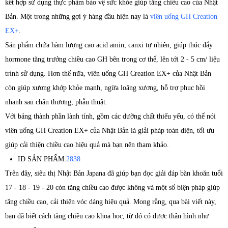
kết hợp sử dụng thực phẩm bảo vệ sức khỏe giúp tăng chiều cao của Nhật
Bản. Một trong những gợi ý hàng đầu hiện nay là
viên uống GH Creation
EX+
.
Sản phẩm chứa hàm lượng cao acid amin, canxi tự nhiên, giúp thúc đẩy
hormone tăng trưởng chiều cao GH bên trong cơ thể, lên tới 2 - 5 cm/ liệu
trình sử dụng. Hơn thế nữa, viên uống GH Creation EX+ của Nhật Bản
còn giúp xương khớp khỏe mạnh, ngừa loãng xương, hỗ trợ phục hồi
nhanh sau chấn thương, phẫu thuật.
Với bảng thành phần lành tính, gồm các dưỡng chất thiếu yếu, có thể nói
viên uống GH Creation EX+ của Nhật Bản là giải pháp toàn diện, tối ưu
giúp cải thiện chiều cao hiệu quả mà bạn nên tham khảo.
ID SẢN PHẨM:
2838
Trên đây, siêu thị Nhật Bản Japana đã giúp bạn đọc giải đáp băn khoăn tuổi
17 - 18 - 19 - 20 còn tăng chiều cao được không và một số biện pháp giúp
tăng chiều cao, cải thiện vóc dáng hiệu quả. Mong rằng, qua bài viết này,
bạn đã biết cách tăng chiều cao khoa học, từ đó có được thân hình như