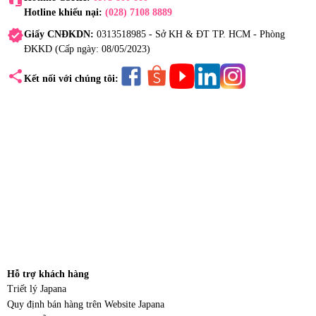
Hotline khiếu nại:
(028) 7108 8889
verified
Giấy CNĐKDN:
0313518985 - Sở KH & ĐT TP. HCM - Phòng
ĐKKD (Cấp ngày: 08/05/2023)
share
Kết nối với chúng tôi:
Hỗ trợ khách hàng
Triết lý Japana
Quy định bán hàng trên Website Japana