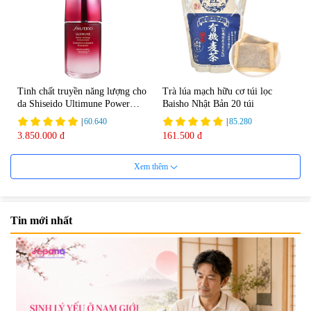
Tinh chất truyền năng lượng cho
Trà lúa mạch hữu cơ túi lọc
da Shiseido Ultimune Power
Baisho Nhật Bản 20 túi
75ml
|
60.640
|
85.280
3.850.000 đ
161.500 đ
Xem thêm
Tin mới nhất
Viên uống bổ não Ribeto Shoji
Viên nang uống cải thiện thị lực,
Ichoha Ekisu Plus - 90 viên
trí nhớ DHA + EPA + Flaxseed
Oil 30 viên/gói - Date 02/2027
|
57.920
|
52.346