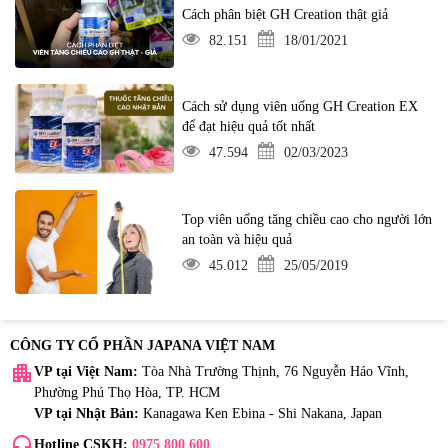
Cách phân biệt GH Creation thật giả
82.151
18/01/2021
Cách sử dụng viên uống GH Creation EX
để đạt hiệu quả tốt nhất
47.594
02/03/2023
Top viên uống tăng chiều cao cho người lớn
an toàn và hiệu quả
45.012
25/05/2019
CÔNG TY CỔ PHẦN JAPANA VIỆT NAM
apartment
VP tại Việt Nam:
Tòa Nhà Trường Thịnh, 76 Nguyễn Háo Vĩnh,
Phường Phú Thọ Hòa, TP. HCM
VP tại Nhật Bản:
Kanagawa Ken Ebina - Shi Nakana, Japan
headset_mic
Hotline CSKH:
0975 800 600