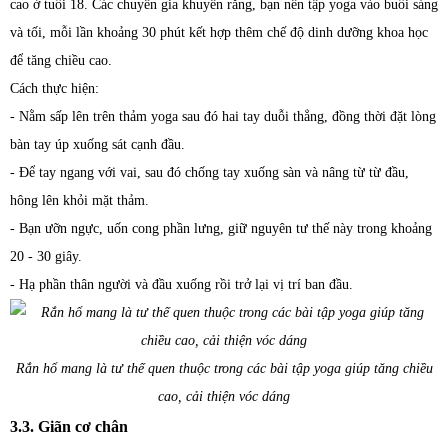
cao ở tuổi 18. Các chuyên gia khuyên rằng, bạn nên tập yoga vào buổi sáng
và tối, mỗi lần khoảng 30 phút kết hợp thêm chế độ dinh dưỡng khoa học
để tăng chiều cao.
Cách thực hiện:
- Nằm sấp lên trên thảm yoga sau đó hai tay duỗi thẳng, đồng thời đặt lòng
bàn tay úp xuống sát cạnh đầu.
- Để tay ngang với vai, sau đó chống tay xuống sàn và nâng từ từ đầu,
hông lên khỏi mặt thảm.
- Bạn ưỡn ngực, uốn cong phần lưng, giữ nguyên tư thế này trong khoảng
20 - 30 giây.
- Hạ phần thân người và đầu xuống rồi trở lại vị trí ban đầu.
Rắn hổ mang là tư thế quen thuộc trong các bài tập yoga giúp tăng chiều
cao, cải thiện vóc dáng
3.3. Giãn cơ chân