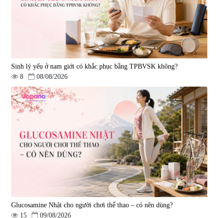
1.450.000 đ
225.000 đ
Sinh lý yếu ở nam giới có khắc phục bằng TPBVSK không?
8
08/08/2026
Tẩy tế bào chết Nichiei Bussan
Viên uống hỗ trợ bền thành
Nano NMN+ Peeling Gel
mạch, ngừa tai biến Elastin Plus
Luxury 200g
& Nattokinase Hokoen 80 viên
|
0
|
0
1.490.000 đ
980.000 đ
Glucosamine Nhật cho người chơi thể thao – có nên dùng?
15
09/08/2026