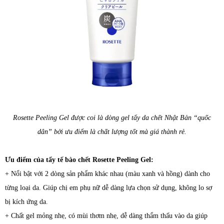
Rosette Peeling Gel được coi là dòng gel tẩy da chết Nhật Bản “quốc
dân” bởi ưu điểm là chất lượng tốt mà giá thành rẻ.
Ưu điểm của tẩy tế bào chết Rosette Peeling Gel:
+ Nổi bật với 2 dòng sản phẩm khác nhau (màu xanh và hồng) dành cho
từng loại da. Giúp chị em phụ nữ dễ dàng lựa chọn sử dụng, không lo sợ
bị kích ứng da.
+ Chất gel mỏng nhẹ, có mùi thơm nhẹ, dễ dàng thẩm thấu vào da giúp