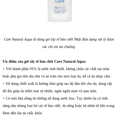
Cure Natural Aqua là dòng gel tẩy tế bào chết Nhật Bản dạng vật lý được
các chị em ưa chuộng.
Ưu điểm của gel tẩy tế bào chết Cure Natural Aqua:
+ Với thành phần 91% là nước tinh khiết, không chứa các chất tạo màu
hoặc phụ gia nên dịu nhẹ và an toàn cho mọi loại da, kể cả da nhạy cảm.
+ Sử dụng chiết xuất lá hương thảo giúp tạo độ đàn hồi cho da, dung cấp
độ ẩm giúp da mềm mại tự nhiên, ngăn ngừa mụn và sạm nám.
+ Có mùi khá nồng do không sử dụng nước hoa. Tuy nhiên lại có tính
năng nhẹ nhàng loại bỏ các tế bào chết, da sừng hoặc bã nhờn từ bên trong.
Đem đến làn da chắc khỏe.