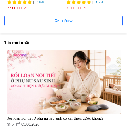
Tohchukasou Premium Yo
|
12.160
|
33.654
Group 180 viên - Date 08/2027
3.960.000 đ
2.500.000 đ
Xem thêm
Tin mới nhất
Mặt Nạ Nichiei Bussan Nano
Viên uống bổ não Ribeto Shoji
NMN+ 3D Face Mask Luxury (8
Ichoha Ekisu Plus - 90 viên
miếng)
|
0
|
57.920
1.890.000 đ
1.450.000 đ
Rối loạn nội tiết ở phụ nữ sau sinh có cải thiện được không?
6
09/08/2026