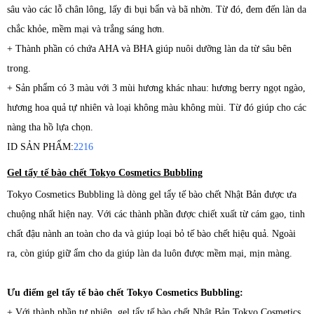
sâu vào các lỗ chân lông, lấy đi bụi bẩn và bã nhờn. Từ đó, đem đến làn da
chắc khỏe, mềm mại và trắng sáng hơn.
+ Thành phần có chứa AHA và BHA giúp nuôi dưỡng làn da từ sâu bên
trong.
+ Sản phẩm có 3 màu với 3 mùi hương khác nhau: hương berry ngọt ngào,
hương hoa quả tự nhiên và loại không màu không mùi. Từ đó giúp cho các
nàng tha hồ lựa chọn.
ID SẢN PHẨM:
2216
Gel tẩy tế bào chết Tokyo Cosmetics Bubbling
Tokyo Cosmetics Bubbling là dòng gel tẩy tế bào chết Nhật Bản được ưa
chuộng nhất hiện nay. Với các thành phần được chiết xuất từ cám gạo, tinh
chất đậu nành an toàn cho da và giúp loại bỏ tế bào chết hiệu quả. Ngoài
ra, còn giúp giữ ẩm cho da giúp làn da luôn được mềm mại, mịn màng.
Ưu điểm gel tẩy tế bào chết Tokyo Cosmetics Bubbling:
+ Với thành phần tự nhiên, gel tẩy tế bào chết Nhật Bản Tokyo Cosmetics