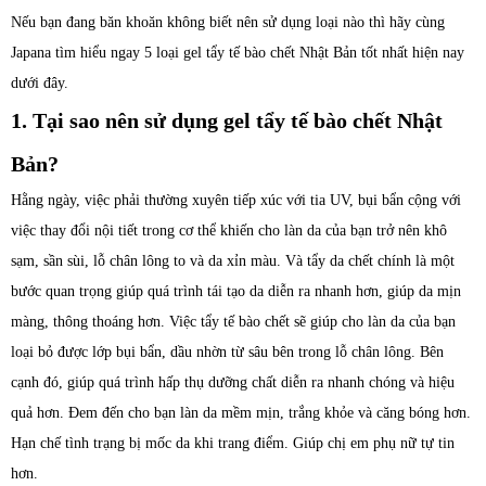
Nếu bạn đang băn khoăn không biết nên sử dụng loại nào thì hãy cùng
Japana tìm hiểu ngay 5 loại gel tẩy tế bào chết Nhật Bản tốt nhất hiện nay
dưới đây.
1. Tại sao nên sử dụng gel tẩy tế bào chết Nhật
Bản?
Hằng ngày, việc phải thường xuyên tiếp xúc với tia UV, bụi bẩn cộng với
việc thay đổi nội tiết trong cơ thể khiến cho làn da của bạn trở nên khô
sạm, sần sùi, lỗ chân lông to và da xỉn màu. Và tẩy da chết chính là một
bước quan trọng giúp quá trình tái tạo da diễn ra nhanh hơn, giúp da mịn
màng, thông thoáng hơn. Việc tẩy tế bào chết sẽ giúp cho làn da của bạn
loại bỏ được lớp bụi bẩn, dầu nhờn từ sâu bên trong lỗ chân lông. Bên
cạnh đó, giúp quá trình hấp thụ dưỡng chất diễn ra nhanh chóng và hiệu
quả hơn. Đem đến cho bạn làn da mềm mịn, trắng khỏe và căng bóng hơn.
Hạn chế tình trạng bị mốc da khi trang điểm. Giúp chị em phụ nữ tự tin
hơn.