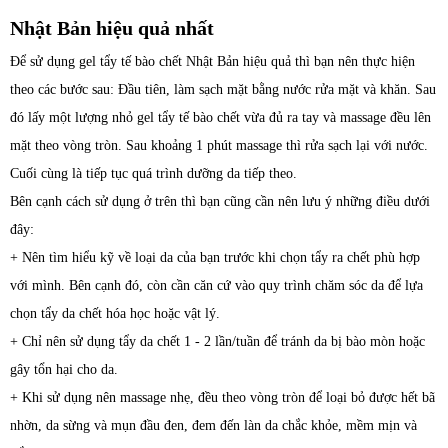
Nhật Bản hiệu quả nhất
Để sử dụng gel tẩy tế bào chết Nhật Bản hiệu quả thì bạn nên thực hiện
theo các bước sau: Đầu tiên, làm sạch mặt bằng nước rửa mặt và khăn. Sau
đó lấy một lượng nhỏ gel tẩy tế bào chết vừa đủ ra tay và massage đều lên
mặt theo vòng tròn. Sau khoảng 1 phút massage thì rửa sạch lại với nước.
Cuối cùng là tiếp tục quá trình dưỡng da tiếp theo.
Bên cạnh cách sử dụng ở trên thì bạn cũng cần nên lưu ý những điều dưới
đây:
+ Nên tìm hiểu kỹ về loại da của bạn trước khi chọn tẩy ra chết phù hợp
với mình. Bên cạnh đó, còn cần căn cứ vào quy trình chăm sóc da để lựa
chọn tẩy da chết hóa học hoặc vật lý.
+ Chỉ nên sử dụng tẩy da chết 1 - 2 lần/tuần để tránh da bị bào mòn hoặc
gây tổn hại cho da.
+ Khi sử dụng nên massage nhẹ, đều theo vòng tròn để loại bỏ được hết bã
nhờn, da sừng và mụn đầu đen, đem đến làn da chắc khỏe, mềm mịn và