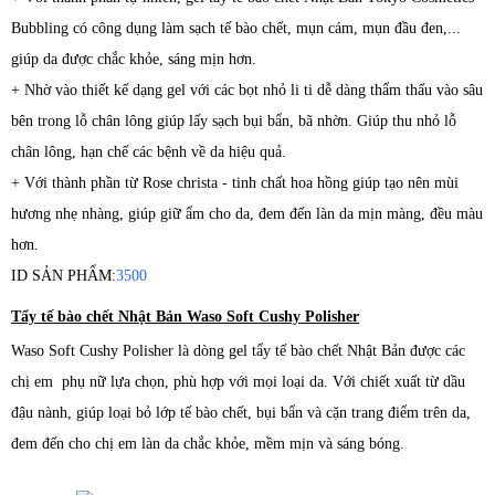
Bubbling có công dụng làm sạch tế bào chết, mụn cám, mụn đầu đen,...
giúp da được chắc khỏe, sáng mịn hơn.
+ Nhờ vào thiết kế dạng gel với các bọt nhỏ li ti dễ dàng thẩm thấu vào sâu
bên trong lỗ chân lông giúp lấy sạch bụi bẩn, bã nhờn. Giúp thu nhỏ lỗ
chân lông, hạn chế các bệnh về da hiệu quả.
+ Với thành phần từ Rose christa - tinh chất hoa hồng giúp tạo nên mùi
hương nhẹ nhàng, giúp giữ ẩm cho da, đem đến làn da mịn màng, đều màu
hơn.
ID SẢN PHẨM:
3500
Tẩy tế bào chết Nhật Bản Waso Soft Cushy Polisher
Waso Soft Cushy Polisher là dòng gel tẩy tế bào chết Nhật Bản được các
chị em phụ nữ lựa chọn, phù hợp với mọi loại da. Với chiết xuất từ dầu
đậu nành, giúp loại bỏ lớp tế bào chết, bụi bẩn và cặn trang điểm trên da,
đem đến cho chị em làn da chắc khỏe, mềm mịn và sáng bóng.