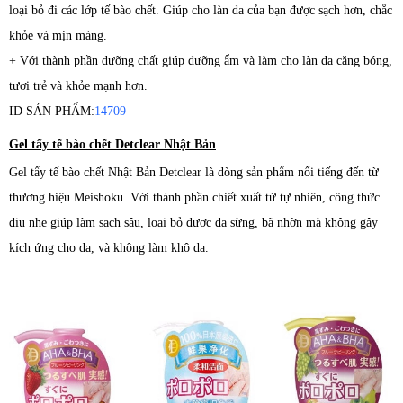
loại bỏ đi các lớp tế bào chết. Giúp cho làn da của bạn được sạch hơn, chắc
khỏe và mịn màng.
+ Với thành phần dưỡng chất giúp dưỡng ẩm và làm cho làn da căng bóng,
tươi trẻ và khỏe mạnh hơn.
ID SẢN PHẨM:
14709
Gel tẩy tế bào chết Detclear Nhật Bản
Gel tẩy tế bào chết Nhật Bản Detclear là dòng sản phẩm nổi tiếng đến từ
thương hiệu Meishoku. Với thành phần chiết xuất từ tự nhiên, công thức
dịu nhẹ giúp làm sạch sâu, loại bỏ được da sừng, bã nhờn mà không gây
kích ứng cho da, và không làm khô da.