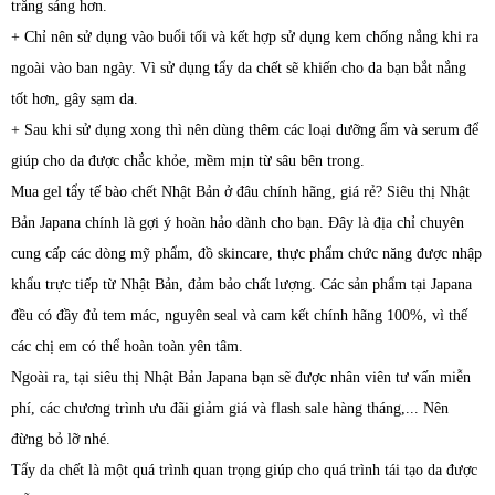
trắng sáng hơn.
+ Chỉ nên sử dụng vào buổi tối và kết hợp sử dụng kem chống nắng khi ra
ngoài vào ban ngày. Vì sử dụng tẩy da chết sẽ khiến cho da bạn bắt nắng
tốt hơn, gây sạm da.
+ Sau khi sử dụng xong thì nên dùng thêm các loại dưỡng ẩm và serum để
giúp cho da được chắc khỏe, mềm mịn từ sâu bên trong.
Mua gel tẩy tế bào chết Nhật Bản ở đâu chính hãng, giá rẻ? Siêu thị Nhật
Bản Japana chính là gợi ý hoàn hảo dành cho bạn. Đây là địa chỉ chuyên
cung cấp các dòng mỹ phẩm, đồ skincare, thực phẩm chức năng được nhập
khẩu trực tiếp từ Nhật Bản, đảm bảo chất lượng. Các sản phẩm tại Japana
đều có đầy đủ tem mác, nguyên seal và cam kết chính hãng 100%, vì thế
các chị em có thể hoàn toàn yên tâm.
Ngoài ra, tại siêu thị Nhật Bản Japana bạn sẽ được nhân viên tư vấn miễn
phí, các chương trình ưu đãi giảm giá và flash sale hàng tháng,... Nên
đừng bỏ lỡ nhé.
Tẩy da chết là một quá trình quan trọng giúp cho quá trình tái tạo da được