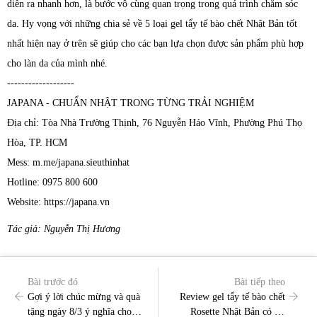
diễn ra nhanh hơn, là bước vô cùng quan trọng trong quá trình chăm sóc
da. Hy vọng với những chia sẻ về 5 loại gel tẩy tế bào chết Nhật Bản tốt
nhất hiện nay ở trên sẽ giúp cho các bạn lựa chọn được sản phẩm phù hợp
cho làn da của mình nhé.
-------------------
JAPANA - CHUẨN NHẬT TRONG TỪNG TRẢI NGHIỆM
Địa chỉ: Tòa Nhà Trường Thịnh, 76 Nguyễn Háo Vĩnh, Phường Phú Thọ
Hòa, TP. HCM
Mess: m.me/japana.sieuthinhat
Hotline: 0975 800 600
Website: https://japana.vn
Tác giả: Nguyễn Thị Hương
Bài trước đó
Bài tiếp theo
Gợi ý lời chúc mừng và quà
Review gel tẩy tế bào chết
tặng ngày 8/3 ý nghĩa cho
Rosette Nhật Bản có tốt