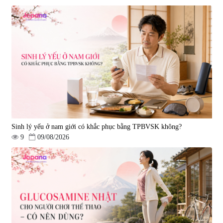
Viên uống hỗ trợ tăng cường
Viên uống chống lão hóa, tăng
sinh lý nam Fujina Monster Shot
sức khỏe Yangmiwa NMN 60
150 viên
viên
|
12.480
|
42.588
880.000 đ
5.500.000 đ
Sinh lý yếu ở nam giới có khắc phục bằng TPBVSK không?
9
09/08/2026
Viên uống phòng ngừa đột quỵ,
tai biến Nattokinase Nano
Premium 120 viên
|
149.877
2.290.000 đ