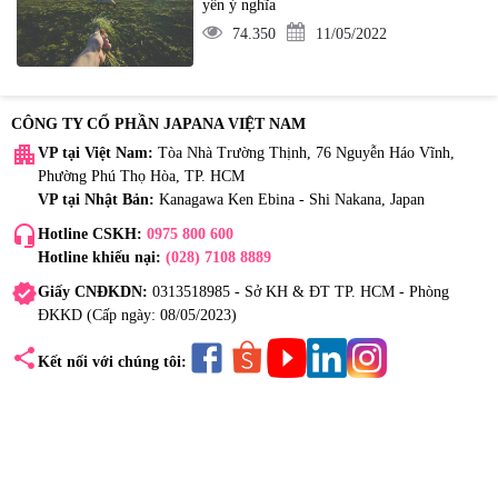
yên ý nghĩa
74.350
11/05/2022
CÔNG TY CỔ PHẦN JAPANA VIỆT NAM
apartment
VP tại Việt Nam:
Tòa Nhà Trường Thịnh, 76 Nguyễn Háo Vĩnh,
Phường Phú Thọ Hòa, TP. HCM
VP tại Nhật Bản:
Kanagawa Ken Ebina - Shi Nakana, Japan
headset_mic
Hotline CSKH:
0975 800 600
Hotline khiếu nại:
(028) 7108 8889
verified
Giấy CNĐKDN:
0313518985 - Sở KH & ĐT TP. HCM - Phòng
ĐKKD (Cấp ngày: 08/05/2023)
share
Kết nối với chúng tôi: