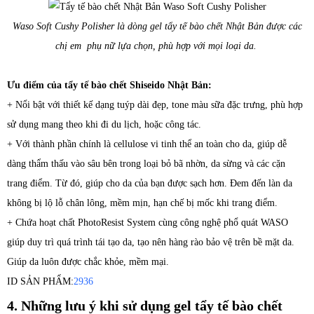
Waso Soft Cushy Polisher là dòng gel tẩy tế bào chết Nhật Bản được các
chị em phụ nữ lựa chọn, phù hợp với mọi loại da.
Ưu điểm của tẩy tế bào chết Shiseido Nhật Bản:
+
Nổi bật với thiết kế dạng tuýp dài đẹp, tone màu sữa đặc trưng, phù hợp
sử dụng mang theo khi đi du lịch, hoặc công tác.
+ Với thành phần chính là cellulose vi tinh thể an toàn cho da, giúp dễ
dàng thẩm thấu vào sâu bên trong loại bỏ bã nhờn, da sừng và các cặn
trang điểm. Từ đó, giúp cho da của bạn được sạch hơn. Đem đến làn da
không bị lộ lỗ chân lông, mềm mịn, hạn chế bị mốc khi trang điểm.
+ Chứa hoạt chất PhotoResist System cùng công nghệ phổ quát WASO
giúp duy trì quá trình tái tạo da, tạo nên hàng rào bảo vệ trên bề mặt da.
Giúp da luôn được chắc khỏe, mềm mại.
ID SẢN PHẨM:
2936
4. Những lưu ý khi sử dụng gel tẩy tế bào chết