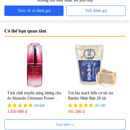
Không tìm thấy nhận xét phù hợp
Xem tất cả đánh giá
Viết đánh giá
Có thể bạn quan tâm
Tinh chất truyền năng lượng cho
Trà lúa mạch hữu cơ túi lọc
da Shiseido Ultimune Power
Baisho Nhật Bản 20 túi
75ml
|
60.640
|
85.280
3.850.000 đ
161.500 đ
Xem thêm