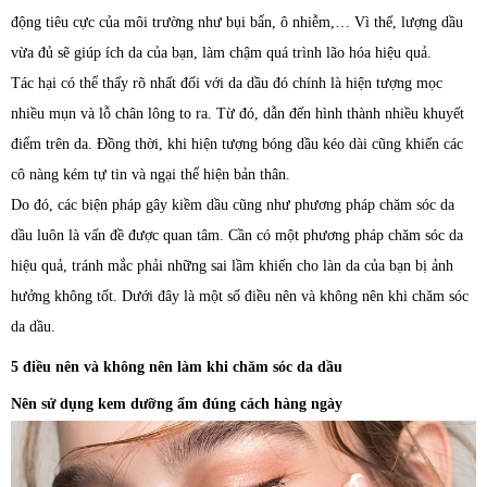
động tiêu cực của môi trường như bụi bẩn, ô nhiễm,… Vì thế, lượng dầu
vừa đủ sẽ giúp ích da của bạn, làm chậm quá trình lão hóa hiệu quả.
Tác hại có thể thấy rõ nhất đối với da dầu đó chính là hiện tượng mọc
nhiều mụn và lỗ chân lông to ra. Từ đó, dẫn đến hình thành nhiều khuyết
điểm trên da. Đồng thời, khi hiện tượng bóng dầu kéo dài cũng khiến các
cô nàng kém tự tin và ngại thể hiện bản thân.
Do đó, các biện pháp gây kiềm dầu cũng như phương pháp chăm sóc da
dầu luôn là vấn đề được quan tâm. Cần có một phương pháp chăm sóc da
hiệu quả, tránh mắc phải những sai lầm khiến cho làn da của bạn bị ảnh
hưởng không tốt. Dưới đây là một số điều nên và không nên khi chăm sóc
da dầu.
5 điều nên và không nên làm khi chăm sóc da dầu
Nên sử dụng kem dưỡng ẩm đúng cách hàng ngày