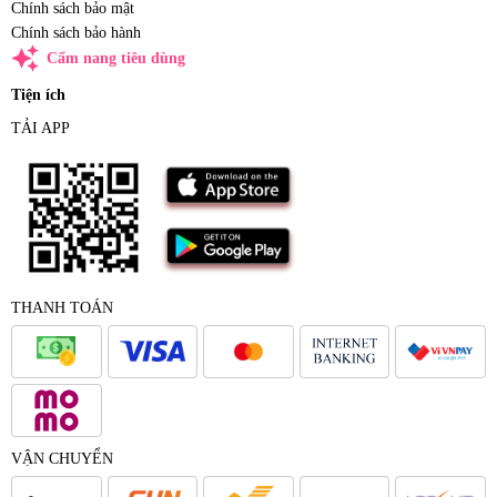
Chính sách bảo mật
Chính sách bảo hành
auto_awesome
Cẩm nang tiêu dùng
Tiện ích
TẢI APP
THANH TOÁN
VẬN CHUYỂN