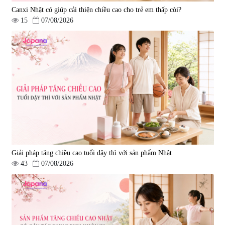
Canxi Nhật có giúp cải thiện chiều cao cho trẻ em thấp còi?
15
07/08/2026
Viên uống hỗ trợ giấc ngủ Fujina
Viên uống phòng ngừa & hỗ trợ
Sleepy Nhật Bản 80 viên
điều trị đột quỵ Biken Kinase
Gold 60 viên
|
13.760
|
0
580.000 đ
1.570.000 đ
Giải pháp tăng chiều cao tuổi dậy thì với sản phẩm Nhật
43
07/08/2026