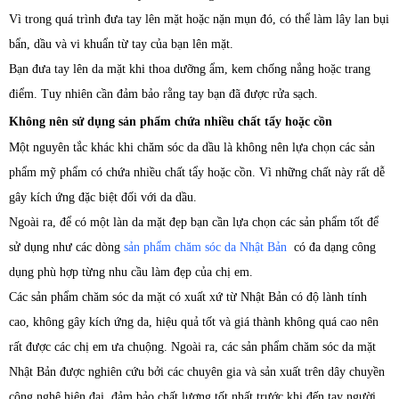
Vì trong quá trình đưa tay lên mặt hoặc nặn mụn đó, có thể làm lây lan bụi
bẩn, dầu và vi khuẩn từ tay của bạn lên mặt.
Bạn đưa tay lên da mặt khi thoa dưỡng ẩm, kem chống nắng hoặc trang
điểm. Tuy nhiên cần đảm bảo rằng tay bạn đã được rửa sạch.
Không nên sử dụng sản phẩm chứa nhiều chất tẩy hoặc cồn
Một nguyên tắc khác khi chăm sóc da dầu là không nên lựa chọn các sản
phẩm mỹ phẩm có chứa nhiều chất tẩy hoặc cồn. Vì những chất này rất dễ
gây kích ứng đặc biệt đối với da dầu.
Ngoài ra, để có một làn da mặt đẹp bạn cần lựa chọn các sản phẩm tốt để
sử dụng như các dòng
sản phẩm chăm sóc da Nhật Bản
có đa dạng công
dụng phù hợp từng nhu cầu làm đẹp của chị em.
Các sản phẩm chăm sóc da mặt có xuất xứ từ Nhật Bản có độ lành tính
cao, không gây kích ứng da, hiệu quả tốt và giá thành không quá cao nên
rất được các chị em ưa chuộng. Ngoài ra, các sản phẩm chăm sóc da mặt
Nhật Bản được nghiên cứu bởi các chuyên gia và sản xuất trên dây chuyền
công nghệ hiện đại, đảm bảo chất lượng tốt nhất trước khi đến tay người