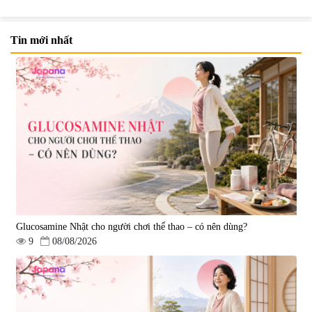
Tin mới nhất
Viên uống bổ não Ribeto Shoji
Viên nang uống cải thiện thị lực,
Ichoha Ekisu Plus - 90 viên
trí nhớ DHA + EPA + Flaxseed
Oil 30 viên/gói - Date 02/2027
|
57.920
|
52.346
1.450.000 đ
225.000 đ
Glucosamine Nhật cho người chơi thể thao – có nên dùng?
9
08/08/2026
Tẩy tế bào chết Nichiei Bussan
Viên uống hỗ trợ bền thành
Nano NMN+ Peeling Gel
mạch, ngừa tai biến Elastin Plus
Luxury 200g
& Nattokinase Hokoen 80 viên