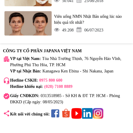
50.041
25/08/2018
Viên uống NMN Nhật Bản uống lúc nào
hiệu quả tốt nhất?
49.208
06/07/2023
CÔNG TY CỔ PHẦN JAPANA VIỆT NAM
apartment
VP tại Việt Nam:
Tòa Nhà Trường Thịnh, 76 Nguyễn Háo Vĩnh,
Phường Phú Thọ Hòa, TP. HCM
VP tại Nhật Bản:
Kanagawa Ken Ebina - Shi Nakana, Japan
headset_mic
Hotline CSKH:
0975 800 600
Hotline khiếu nại:
(028) 7108 8889
verified
Giấy CNĐKDN:
0313518985 - Sở KH & ĐT TP. HCM - Phòng
ĐKKD (Cấp ngày: 08/05/2023)
share
Kết nối với chúng tôi: