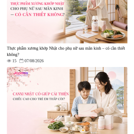
|
0
|
0
1.490.000 đ
980.000 đ
Thực phẩm xương khớp Nhật cho phụ nữ sau mãn kinh – có cần thiết
không?
15
07/08/2026
Viên uống bổ gan Ribeto Shoji
Viên uống hỗ trợ cải thiện thoát
Hepaclean 60 viên
vị đĩa đệm Kyoto Has 30 viên
|
543.205
|
14.560
690.000 đ
1.600.000 đ