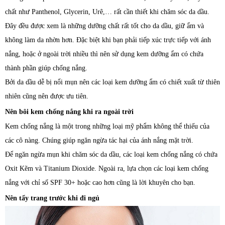
chất như Panthenol, Glycerin, Urê,… rất cần thiết khi chăm sóc da dầu.
Đây đều được xem là những dưỡng chất rất tốt cho da dầu, giữ ẩm và
không làm da nhờn hơn. Đặc biệt khi bạn phải tiếp xúc trực tiếp với ánh
nắng, hoặc ở ngoài trời nhiều thì nên sử dụng kem dưỡng ẩm có chứa
thành phần giúp chống nắng.
Bởi da dầu dễ bị nổi mụn nên các loại kem dưỡng ẩm có chiết xuất từ thiên
nhiên cũng nên được ưu tiên.
Nên bôi kem chống nắng khi ra ngoài trời
Kem chống nắng là một trong những loại mỹ phẩm không thể thiếu của
các cô nàng. Chúng giúp ngăn ngừa tác hại của ánh nắng mặt trời.
Để ngăn ngừa mụn khi chăm sóc da dầu, các loại kem chống nắng có chứa
Oxit Kẽm và Titanium Dioxide. Ngoài ra, lựa chọn các loại kem chống
nắng với chỉ số SPF 30+ hoặc cao hơn cũng là lời khuyên cho bạn.
Nên tẩy trang trước khi đi ngủ