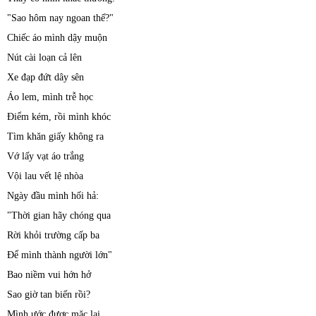
"Sao hôm nay ngoan thế?"
Chiếc áo mình dậy muộn
Nút cài loạn cả lên
Xe đạp đứt dây sên
Áo lem, mình trễ học
Điểm kém, rồi mình khóc
Tìm khăn giấy không ra
Vớ lấy vạt áo trắng
Vội lau vết lệ nhòa
Ngày đầu mình hối hả:
"Thời gian hãy chóng qua
Rời khỏi trường cấp ba
Để mình thành người lớn"
Bao niềm vui hớn hở
Sao giờ tan biến rồi?
Mình ước được mặc lại