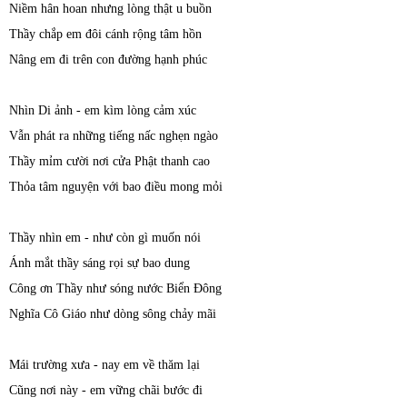
Niềm hân hoan nhưng lòng thật u buồn
Thầy chắp em đôi cánh rộng tâm hồn
Nâng em đi trên con đường hạnh phúc
Nhìn Di ảnh - em kìm lòng cảm xúc
Vẫn phát ra những tiếng nấc nghẹn ngào
Thầy mỉm cười nơi cửa Phật thanh cao
Thỏa tâm nguyện với bao điều mong mỏi
Thầy nhìn em - như còn gì muốn nói
Ánh mắt thầy sáng rọi sự bao dung
Công ơn Thầy như sóng nước Biển Đông
Nghĩa Cô Giáo như dòng sông chảy mãi
Mái trường xưa - nay em về thăm lại
Cũng nơi này - em vững chãi bước đi