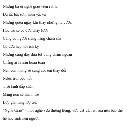
Nhưng ba ơi nghề giáo viên rất lạ
Dù tất bật sớm hôm vất vả
Nhưng quên ngay khi thấy những nụ cười.
Học trò sẽ có đứa chây lười
Cũng có người siêng năng chăm chỉ
Có đứa hẹp hòi ích kỷ
Nhưng cũng đầy đứa tốt bụng chăm ngoan
Chẳng ai là xấu hoàn toàn
Nên con mong sẽ cùng các em thay đổi
Nước trôi bèo nổi
Trời lạnh đắp chăn
Măng non sẽ thành tre
Lớp già nâng lớp trẻ.
“Nghề Giáo” - một nghề vừa thiêng liêng, vừa vất vả, rèn rủa nên bao thế
hệ học sinh nên người.