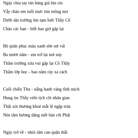
Ngày chia tay tán bàng già bịn rịn
Vẫy chào em tuổi mực tím mộng mơ
Dưới sân trường ôm tạm biệt Thầy Cô
Chào các bạn - biết bao giờ gặp lại
Bộ quân phục màu xanh sờn sợi vải
Ba mươi năm - em trở lại nơi này
Thăm trường xưa vui gặp lại Cô Thầy
Thăm lớp học - bao năm rày xa cách
Cuối chiều Thu - nắng hanh vàng tĩnh mịch
Hung tin Thầy viên tịch cõi nhân gian
Thật xót thương khoé mắt lệ ngập tràn
Nén tâm hương dâng niết bàn cõi Phật
Ngày trở về - nhói tâm can quặn thắt