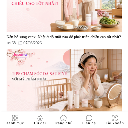
Nên bổ sung canxi Nhật ở độ tuổi nào để phát triển chiều cao tốt nhất?
68
07/08/2026
Tips chăm sóc da sau sinh với mỹ phẩm Nhật
Danh mục
Ưu đãi
Trang chủ
Liên hệ
Tài khoản
49
07/08/2026