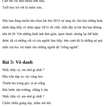
Chứ em chỉ nhớ nhiều hơn nữa,
Tuổi học trò với kỉ niệm xưa…
Nếu bạn đang muốn lựa chọn bài thơ 20/11 tự sáng tác cho báo tường hoặc
dành tặng thầy cô nhân ngày 20/11 thì chắc chắn đây là bài thơ bạn không
nên bỏ lỡ. Với những hình ảnh đơn giản, quen thuộc nhưng lại thể hiện
được tất cả những vất vả của người làm thầy, bên cạnh đó là những sự quý
mến của học trò dành cho những người đã “trồng người”.
Bài 5: Vô danh
Nhắc thầy cô, em nhớ gì nhất ?
Đầu trần đạp xe, tóc vàng hoe
Thướt tha trong gió, tà áo trắng
Rảo bước sân trường, chẳng ô che
Nhắc thầy cô, em nhớ gì nhất ?
Chiều chiều giảng dạy, thấm mồ hôi