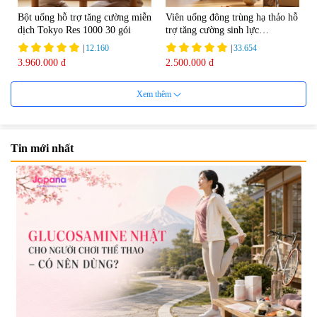
Bột uống hỗ trợ tăng cường miễn
Viên uống đông trùng hạ thảo hỗ
dịch Tokyo Res 1000 30 gói
trợ tăng cường sinh lực
Tohchukasou Premium Yo
|
12.160
|
33.654
Group 180 viên - Date 08/2027
3.960.000 đ
2.500.000 đ
Xem thêm
Tin mới nhất
Mặt Nạ Nichiei Bussan Nano
Viên uống bổ não Ribeto Shoji
NMN+ 3D Face Mask Luxury (8
Ichoha Ekisu Plus - 90 viên
miếng)
|
0
|
57.920
1.890.000 đ
1.450.000 đ