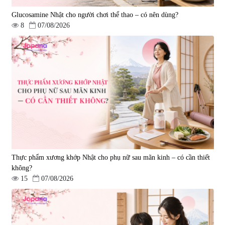
Glucosamine Nhật cho người chơi thể thao – có nên dùng?
8
07/08/2026
Viên uống hỗ trợ tăng cường
Viên uống chống lão hóa, tăng
sinh lý nam Fujina Monster Shot
sức khỏe Yangmiwa NMN 60
150 viên
viên
|
12.480
|
42.588
880.000 đ
5.500.000 đ
Thực phẩm xương khớp Nhật cho phụ nữ sau mãn kinh – có cần thiết
không?
15
07/08/2026
Viên uống phòng ngừa đột quỵ,
tai biến Nattokinase Nano
Premium 120 viên
|
149.877
2.290.000 đ