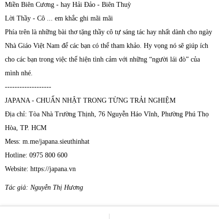
Miền Biên Cương - hay Hải Đảo - Biên Thuỳ
Lời Thầy - Cô ... em khắc ghi mãi mãi
Phía trên là những bài thơ tặng thầy cô tự sáng tác hay nhất dành cho ngày
Nhà Giáo Việt Nam để các bạn có thể tham khảo. Hy vọng nó sẽ giúp ích
cho các bạn trong việc thể hiện tình cảm với những “người lái đò” của
mình nhé.
-------------------
JAPANA - CHUẨN NHẬT TRONG TỪNG TRẢI NGHIỆM
Địa chỉ: Tòa Nhà Trường Thịnh, 76 Nguyễn Háo Vĩnh, Phường Phú Thọ
Hòa, TP. HCM
Mess: m.me/japana.sieuthinhat
Hotline: 0975 800 600
Website: https://japana.vn
Tác giả: Nguyễn Thị Hương