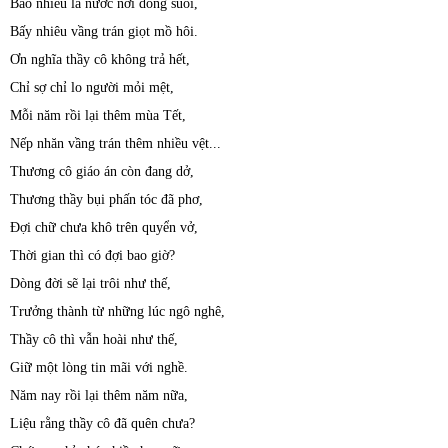
Bao nhiêu là nước nơi dòng suối,
Bấy nhiêu vầng trán giọt mồ hôi.
Ơn nghĩa thầy cô không trả hết,
Chỉ sợ chỉ lo người mỏi mệt,
Mỗi năm rồi lại thêm mùa Tết,
Nếp nhăn vầng trán thêm nhiều vệt...
Thương cô giáo án còn đang dở,
Thương thầy bụi phấn tóc đã phơ,
Đợi chữ chưa khô trên quyển vở,
Thời gian thì có đợi bao giờ?
Dòng đời sẽ lại trôi như thế,
Trưởng thành từ những lúc ngô nghê,
Thầy cô thì vẫn hoài như thế,
Giữ một lòng tin mãi với nghề.
Năm nay rồi lại thêm năm nữa,
Liệu rằng thầy cô đã quên chưa?