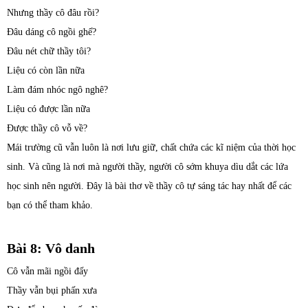
Nhưng thầy cô đâu rồi?
Đâu dáng cô ngồi ghế?
Đâu nét chữ thầy tôi?
Liệu có còn lần nữa
Làm đám nhóc ngô nghê?
Liệu có được lần nữa
Được thầy cô vỗ về?
Mái trường cũ vẫn luôn là nơi lưu giữ, chất chứa các kĩ niệm của thời học
sinh. Và cũng là nơi mà người thầy, người cô sớm khuya dìu dắt các lứa
học sinh nên người. Đây là bài thơ về thầy cô tự sáng tác hay nhất để các
bạn có thể tham khảo.
Bài 8: Vô danh
Cô vẫn mãi ngồi đấy
Thầy vẫn bụi phấn xưa