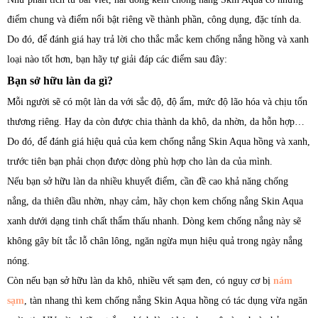
điểm chung và điểm nổi bật riêng về thành phần, công dụng, đặc tính da.
Do đó, để đánh giá hay trả lời cho thắc mắc kem chống nắng hồng và xanh
loại nào tốt hơn, bạn hãy tự giải đáp các điểm sau đây:
Bạn sở hữu làn da gì?
Mỗi người sẽ có một làn da với sắc độ, độ ẩm, mức độ lão hóa và chịu tổn
thương riêng. Hay da còn được chia thành da khô, da nhờn, da hỗn hợp…
Do đó, để đánh giá hiệu quả của kem chống nắng Skin Aqua hồng và xanh,
trước tiên bạn phải chọn được dòng phù hợp cho làn da của mình.
Nếu bạn sở hữu làn da nhiều khuyết điểm, cần đề cao khả năng chống
nắng, da thiên dầu nhờn, nhạy cảm, hãy chọn kem chống nắng Skin Aqua
xanh dưới dạng tinh chất thẩm thấu nhanh. Dòng kem chống nắng này sẽ
không gây bít tắc lỗ chân lông, ngăn ngừa mụn hiệu quả trong ngày nắng
nóng.
Còn nếu bạn sở hữu làn da khô, nhiều vết sạm đen, có nguy cơ bị
nám
sạm
, tàn nhang thì kem chống nắng Skin Aqua hồng có tác dụng vừa ngăn