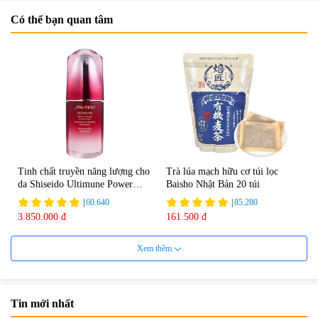
Có thể bạn quan tâm
Tinh chất truyền năng lượng cho
Trà lúa mạch hữu cơ túi lọc
da Shiseido Ultimune Power
Baisho Nhật Bản 20 túi
75ml
|
60.640
|
85.280
3.850.000 đ
161.500 đ
Xem thêm
Tin mới nhất