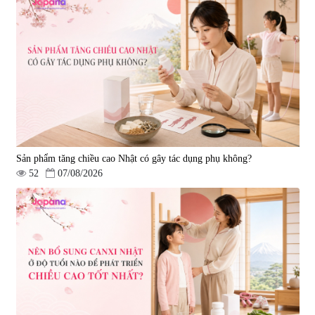
Gold 60 viên
|
13.760
|
0
580.000 đ
1.570.000 đ
Sản phẩm tăng chiều cao Nhật có gây tác dụng phụ không?
52
07/08/2026