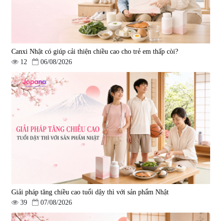
Canxi Nhật có giúp cải thiện chiều cao cho trẻ em thấp còi?
12
06/08/2026
Viên uống bổ gan Ribeto Shoji
Viên uống hỗ trợ cải thiện thoát
Hepaclean 60 viên
vị đĩa đệm Kyoto Has 30 viên
|
543.205
|
14.560
690.000 đ
1.600.000 đ
Giải pháp tăng chiều cao tuổi dậy thì với sản phẩm Nhật
39
07/08/2026
Viên uống hỗ trợ giấc ngủ Fujina
Viên uống phòng ngừa & hỗ trợ
Sleepy Nhật Bản 80 viên
điều trị đột quỵ Biken Kinase