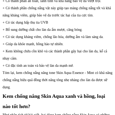
+ Có thành phần an toàn, lành tính và khả năng bảo vệ da vượt trội.
+ Có thành phần chống nắng vật này giúp tạo màng chống nắng tốt và khả
năng kháng viêm, giúp bảo vệ da trước tác hại của tia cực tím.
+ Có tác dụng hấp thụ tia UVB
+ Bổ sung dưỡng chất cho làn da ẩm mượt, căng bóng.
+ Có tác dụng kháng viêm, chống lão hóa, dưỡng ẩm và làm sáng da.
+ Giúp da khỏe mạnh, hồng hào tự nhiên.
+ Kem không chứa cồn khô và các thành phần gây hại cho làn da, kể cả
nhạy cảm.
+ Có đặc tính an toàn và bảo vệ làn da mạnh mẽ.
Tóm lại, kem chống nắng nâng tone Skin Aqua Essence - Mint có khả năng
chống nắng hiệu quả đồng thời nâng tông nhẹ nhàng cho làn da được sử
dụng.
Kem chống nắng Skin Aqua xanh và hồng, loại
nào tốt hơn?
Như phân tích từ bài viết, hai dòng kem chống nắng Skin Aqua có những