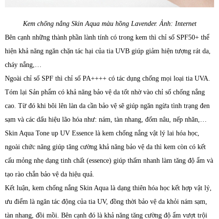
Kem chống nắng Skin Aqua màu hồng Lavender. Ảnh: Internet
Bên cạnh những thành phần lành tính có trong kem thì chỉ số SPF50+ thể
hiện khả năng ngăn chặn tác hại của tia UVB giúp giảm hiện tượng rát da,
cháy nắng,…
Ngoài chỉ số SPF thì chỉ số PA++++ có tác dụng chống mọi loại tia UVA.
Tóm lại Sản phẩm có khả năng bảo vệ da tốt nhờ vào chỉ số chống nắng
cao. Từ đó khi bôi lên làn da cần bảo vệ sẽ giúp ngăn ngừa tình trạng đen
sạm và các dấu hiệu lão hóa như: nám, tàn nhang, đốm nâu, nếp nhăn,…
Skin Aqua Tone up UV Essence là kem chống nắng vật lý lai hóa học,
ngoài chức năng giúp tăng cường khả năng bảo vệ da thì kem còn có kết
cấu mỏng nhẹ dạng tinh chất (essence) giúp thấm nhanh làm tăng độ ẩm và
tạo rào chắn bảo vệ da hiệu quả.
Kết luận, kem chống nắng Skin Aqua là dạng thiên hóa học kết hợp vật lý,
ưu điểm là ngăn tác động của tia UV, đồng thời bảo vệ da khỏi nám sạm,
tàn nhang, đồi mồi. Bên cạnh đó là khả năng tăng cường độ ẩm vượt trội