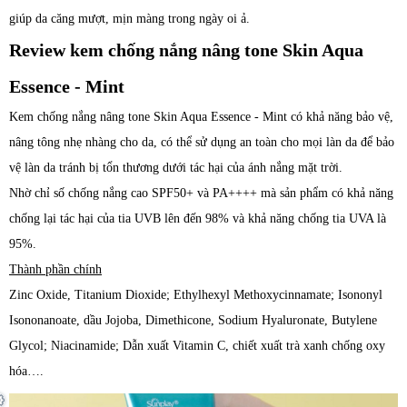
giúp da căng mượt, mịn màng trong ngày oi ả.
Review kem chống nắng nâng tone Skin Aqua
Essence - Mint
Kem chống nắng nâng tone Skin Aqua Essence - Mint có khả năng bảo vệ,
nâng tông nhẹ nhàng cho da, có thể sử dụng an toàn cho mọi làn da để bảo
vệ làn da tránh bị tổn thương dưới tác hại của ánh nắng mặt trời.
Nhờ chỉ số chống nắng cao SPF50+ và PA++++ mà sản phẩm có khả năng
chống lại tác hại của tia UVB lên đến 98% và khả năng chống tia UVA là
95%.
Thành phần chính
Zinc Oxide, Titanium Dioxide; Ethylhexyl Methoxycinnamate; Isononyl
Isononanoate, dầu Jojoba, Dimethicone, Sodium Hyaluronate, Butylene
Glycol; Niacinamide; Dẫn xuất Vitamin C, chiết xuất trà xanh chống oxy
hóa….