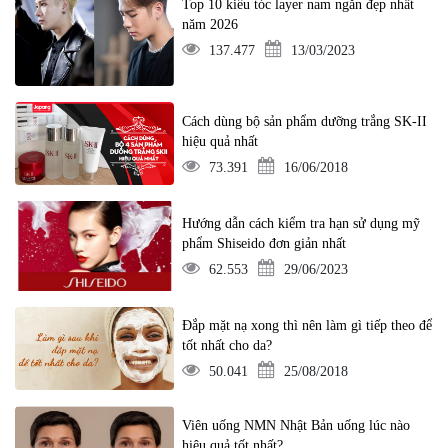
Top 10 kiểu tóc layer nam ngắn đẹp nhất
năm 2026
137.477
13/03/2023
Cách dùng bộ sản phẩm dưỡng trắng SK-II
hiệu quả nhất
73.391
16/06/2018
Hướng dẫn cách kiểm tra hạn sử dụng mỹ
phẩm Shiseido đơn giản nhất
62.553
29/06/2023
Đắp mặt nạ xong thì nên làm gì tiếp theo để
tốt nhất cho da?
50.041
25/08/2018
Viên uống NMN Nhật Bản uống lúc nào
hiệu quả tốt nhất?