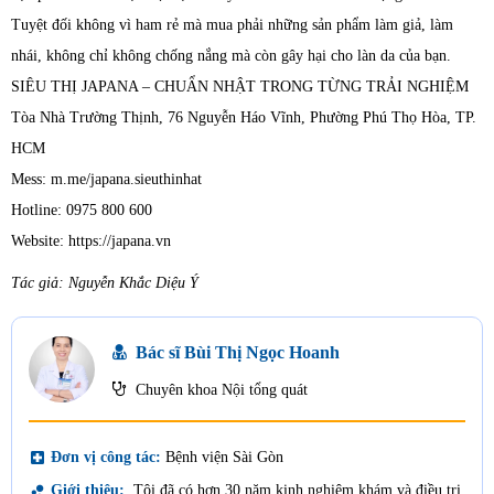
Tuyệt đối không vì ham rẻ mà mua phải những sản phẩm làm giả, làm
nhái, không chỉ không chống nắng mà còn gây hại cho làn da của bạn.
SIÊU THỊ JAPANA – CHUẨN NHẬT TRONG TỪNG TRẢI NGHIỆM
Tòa Nhà Trường Thịnh, 76 Nguyễn Háo Vĩnh, Phường Phú Thọ Hòa, TP.
HCM
Mess: m.me/japana.sieuthinhat
Hotline: 0975 800 600
Website: https://japana.vn
Tác giả: Nguyễn Khắc Diệu Ý
Bác sĩ Bùi Thị Ngọc Hoanh
Chuyên khoa Nội tổng quát
local_hospital
Đơn vị công tác:
Bệnh viện Sài Gòn
bubble_chart
Giới thiệu:
Tôi đã có hơn 30 năm kinh nghiệm khám và điều trị,