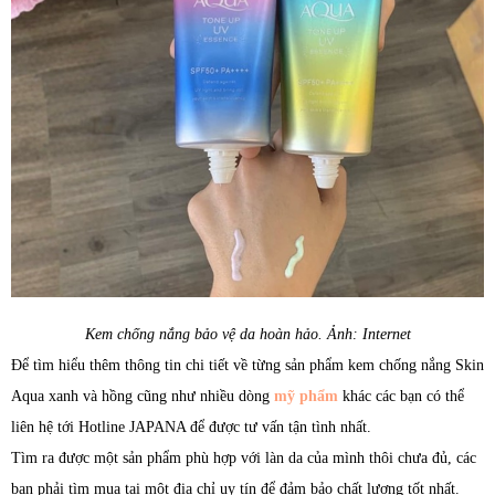
Kem chống nắng bảo vệ da hoàn hảo. Ảnh: Internet
Để tìm hiểu thêm thông tin chi tiết về từng sản phẩm kem chống nắng Skin
Aqua xanh và hồng cũng như nhiều dòng
mỹ phẩm
khác các bạn có thể
liên hệ tới Hotline JAPANA để được tư vấn tận tình nhất.
Tìm ra được một sản phẩm phù hợp với làn da của mình thôi chưa đủ, các
bạn phải tìm mua tại một địa chỉ uy tín để đảm bảo chất lượng tốt nhất.