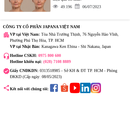
49.196
06/07/2023
CÔNG TY CỔ PHẦN JAPANA VIỆT NAM
apartment
VP tại Việt Nam:
Tòa Nhà Trường Thịnh, 76 Nguyễn Háo Vĩnh,
Phường Phú Thọ Hòa, TP. HCM
VP tại Nhật Bản:
Kanagawa Ken Ebina - Shi Nakana, Japan
headset_mic
Hotline CSKH:
0975 800 600
Hotline khiếu nại:
(028) 7108 8889
verified
Giấy CNĐKDN:
0313518985 - Sở KH & ĐT TP. HCM - Phòng
ĐKKD (Cấp ngày: 08/05/2023)
share
Kết nối với chúng tôi: