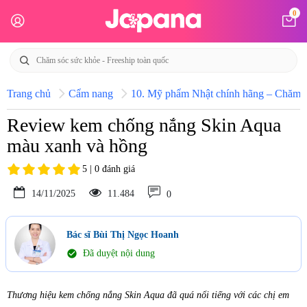
0
Trang chủ
Cẩm nang
10. Mỹ phẩm Nhật chính hãng – Chăm só
Review kem chống nắng Skin Aqua
màu xanh và hồng
5 | 0 đánh giá
14/11/2025
11.484
0
Bác sĩ Bùi Thị Ngọc Hoanh
check_circle
Đã duyệt nội dung
Thương hiệu kem chống nắng Skin Aqua đã quá nổi tiếng với các chị em