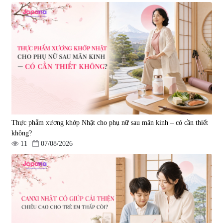
Viên uống bổ não Ribeto Shoji
Viên nang uống cải thiện thị lực,
Ichoha Ekisu Plus - 90 viên
trí nhớ DHA + EPA + Flaxseed
Oil 30 viên/gói - Date 02/2027
|
57.920
|
52.346
1.450.000 đ
225.000 đ
Thực phẩm xương khớp Nhật cho phụ nữ sau mãn kinh – có cần thiết
không?
11
07/08/2026
Tẩy tế bào chết Nichiei Bussan
Viên uống hỗ trợ bền thành
Nano NMN+ Peeling Gel
mạch, ngừa tai biến Elastin Plus
Luxury 200g
& Nattokinase Hokoen 80 viên
|
0
|
0
1.490.000 đ
980.000 đ