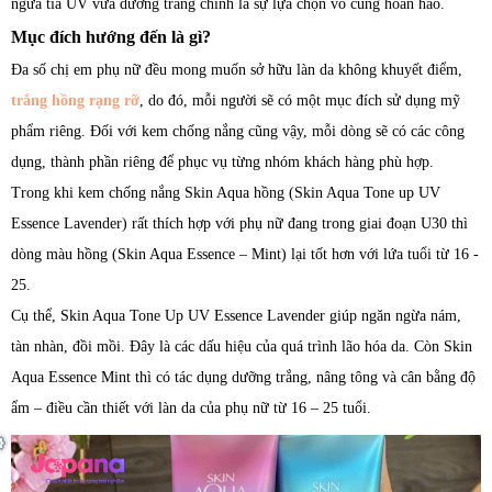
ngừa tia UV vừa dưỡng trắng chính là sự lựa chọn vô cùng hoàn hảo.
Mục đích hướng đến là gì?
Đa số chị em phụ nữ đều mong muốn sở hữu làn da không khuyết điểm,
trắng hồng rạng rỡ
, do đó, mỗi người sẽ có một mục đích sử dụng mỹ
phẩm riêng. Đối với kem chống nắng cũng vậy, mỗi dòng sẽ có các công
dụng, thành phần riêng để phục vụ từng nhóm khách hàng phù hợp.
Trong khi kem chống nắng Skin Aqua hồng (Skin Aqua Tone up UV
Essence Lavender) rất thích hợp với phụ nữ đang trong giai đoạn U30 thì
dòng màu hồng (Skin Aqua Essence – Mint) lại tốt hơn với lứa tuổi từ 16 -
25.
Cụ thể, Skin Aqua Tone Up UV Essence Lavender giúp ngăn ngừa nám,
tàn nhàn, đồi mồi. Đây là các dấu hiệu của quá trình lão hóa da. Còn Skin
Aqua Essence Mint thì có tác dụng dưỡng trắng, nâng tông và cân bằng độ
ẩm – điều cần thiết với làn da của phụ nữ từ 16 – 25 tuổi.