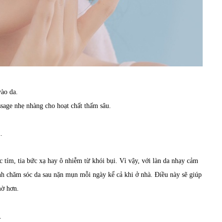
vào da.
sage nhẹ nhàng cho hoạt chất thấm sâu.
.
 tím, tia bức xạ hay ô nhiễm từ khói bụi. Vì vậy, với làn da nhạy cảm
h chăm sóc da sau nặn mụn mỗi ngày kể cả khi ở nhà. Điều này sẽ giúp
mờ hơn.
.