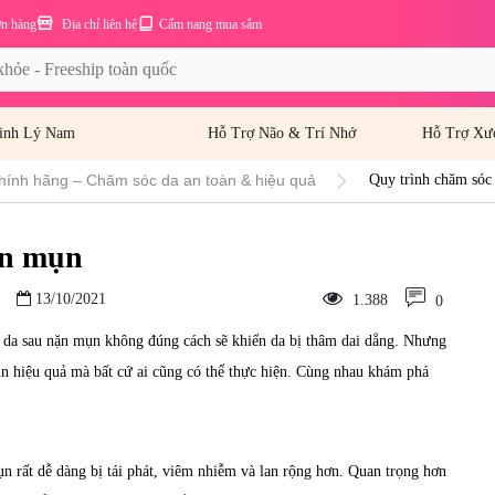
ơn hàng
Địa chỉ liên hệ
Cẩm nang mua sắm
inh Lý Nam
Hỗ Trợ Não & Trí Nhớ
Hỗ Trợ Xư
hính hãng – Chăm sóc da an toàn & hiệu quả
Quy trình chăm sóc
ặn mụn
13/10/2021
1.388
0
c da sau nặn mụn không đúng cách sẽ khiến da bị thâm dai dẳng. Nhưng
n hiệu quả mà bất cứ ai cũng có thể thực hiện. Cùng nhau khám phá
n rất dễ dàng bị tái phát, viêm nhiễm và lan rộng hơn. Quan trọng hơn