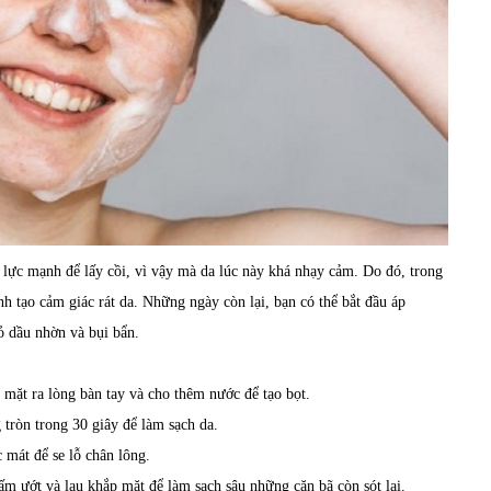
 lực mạnh để lấy cồi, vì vậy mà da lúc này khá nhạy cảm. Do đó, trong
nh tạo cảm giác rát da. Những ngày còn lại, bạn có thể bắt đầu áp
ỏ dầu nhờn và bụi bẩn.
mặt ra lòng bàn tay và cho thêm nước để tạo bọt.
tròn trong 30 giây để làm sạch da.
 mát để se lỗ chân lông.
ấm ướt và lau khắp mặt để làm sạch sâu những cặn bã còn sót lại.