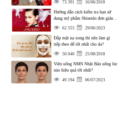
73.391
16/06/2018
Hướng dẫn cách kiểm tra hạn sử
dụng mỹ phẩm Shiseido đơn giản
nhất
62.553
29/06/2023
Đắp mặt nạ xong thì nên làm gì
tiếp theo để tốt nhất cho da?
50.040
25/08/2018
Viên uống NMN Nhật Bản uống lúc
nào hiệu quả tốt nhất?
49.194
06/07/2023