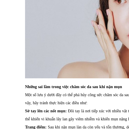
Những sai lầm trong việc chăm sóc da sau khi nặn mụn
Một số lưu ý dưới đây có thể phá hủy công sức chăm sóc da s
vậy, hãy tránh thực hiện các điều như:
Sờ tay lên các nốt mụn:
Đôi tay là nơi tiếp xúc với nhiều vật
thể khiến vi khuẩn lây lan gây viêm nhiễm và khiến mụn nặng 
Trang điểm:
Sau khi nặn mụn làn da còn yếu và tổn thương, do