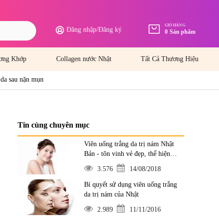
GIỎ HÀNG
Đăng nhập
/
Đăng ký
0
Sản phẩm
ơng Khớp
Collagen nước Nhật
Tất Cả Thương Hiệu
 da sau nặn mụn
Tin cùng chuyên mục
Viên uống trắng da trị nám Nhật
Bản - tôn vinh vẻ đẹp, thể hiện
đẳng cấp
3.576
14/08/2018
Bí quyết sử dụng viên uống trắng
da trị nám của Nhật
2.989
11/11/2016