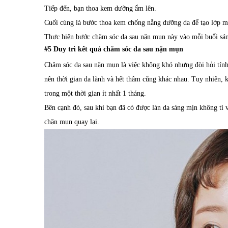
Tiếp đến, bạn thoa kem dưỡng ẩm lên.
Cuối cùng là bước thoa kem chống nắng dưỡng da để tạo lớp m
Thực hiện bước chăm sóc da sau nặn mụn này vào mỗi buổi sá
#5 Duy trì kết quả chăm sóc da sau nặn mụn
Chăm sóc da sau nặn mụn là việc không khó nhưng đòi hỏi tính
nên thời gian da lành và hết thâm cũng khác nhau. Tuy nhiên, 
trong một thời gian ít nhất 1 tháng.
Bên cạnh đó, sau khi bạn đã có được làn da sáng mịn không tì vế
chặn mụn quay lại.