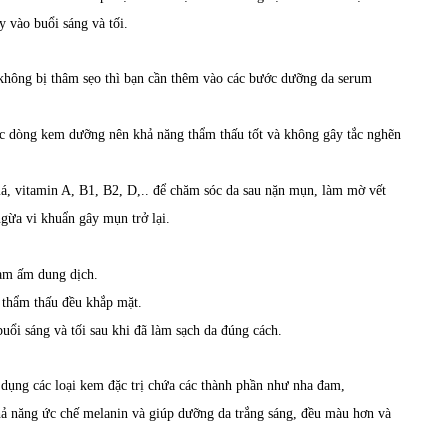
 vào buổi sáng và tối.
không bị thâm sẹo thì bạn cần thêm vào các bước dưỡng da serum
các dòng kem dưỡng nên khả năng thẩm thấu tốt và không gây tắc nghẽn
á, vitamin A, B1, B2, D,.. để chăm sóc da sau nặn mụn, làm mờ vết
gừa vi khuẩn gây mụn trở lại.
làm ấm dung dịch.
 thẩm thấu đều khắp mặt.
ổi sáng và tối sau khi đã làm sạch da đúng cách.
ụng các loại kem đặc trị chứa các thành phần như nha đam,
khả năng ức chế melanin và giúp dưỡng da trắng sáng, đều màu hơn và