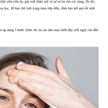
 vĩnh viễn trên da, gây mất thẩm mỹ và sự tự tin cho các nàng. Do đó,
a học, để hạn chế tình trạng mụn tiếp diễn, đảm bảo kết quả tốt nhất
ên áp dụng 5 bước chăm sóc da sau nặn mụn dưới đây mỗi ngày cho đến