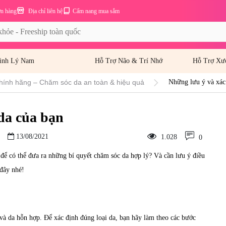
ơn hàng
Địa chỉ liên hệ
Cẩm nang mua sắm
inh Lý Nam
Hỗ Trợ Não & Trí Nhớ
Hỗ Trợ Xư
hính hãng – Chăm sóc da an toàn & hiệu quả
Những lưu ý và xác 
 da của bạn
13/08/2021
1.028
0
để có thể đưa ra những bí quyết chăm sóc da hợp lý? Và cần lưu ý điều
 đây nhé!
và da hỗn hợp. Để xác định đúng loại da, bạn hãy làm theo các bước