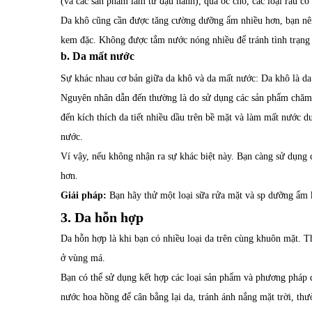
(và các sản phẩm làm từ đậu nành), quả óc chó, các loại rau 
Da khô cũng cần được tăng cường dưỡng ẩm nhiều hơn, bạn nê
kem đặc. Không được tắm nước nóng nhiều để tránh tình trạng
b. Da mất nước
Sự khác nhau cơ bản giữa da khô và da mất nước: Da khô là da 
Nguyên nhân dẫn đến thường là do sử dụng các sản phẩm chăm
đến kích thích da tiết nhiều dầu trên bề mặt và làm mất nước 
nước.
Ví vậy, nếu không nhận ra sự khác biệt này. Bạn càng sử dụng 
hơn.
Giải pháp:
Bạn hãy thử một loại sữa rửa mặt và sp dưỡng ẩm k
3. Da hỗn hợp
Da hỗn hợp là khi bạn có nhiều loại da trên cùng khuôn mặt. 
ở vùng má.
Bạn có thể sử dụng kết hợp các loại sản phẩm và phương pháp 
nước hoa hồng để cân bằng lại da, tránh ánh nắng mặt trời, th