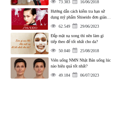
73.383
16/06/2018
Hướng dẫn cách kiểm tra hạn sử
dụng mỹ phẩm Shiseido đơn giản
nhất
62.549
29/06/2023
Đắp mặt nạ xong thì nên làm gì
tiếp theo để tốt nhất cho da?
50.040
25/08/2018
Viên uống NMN Nhật Bản uống lúc
nào hiệu quả tốt nhất?
49.184
06/07/2023