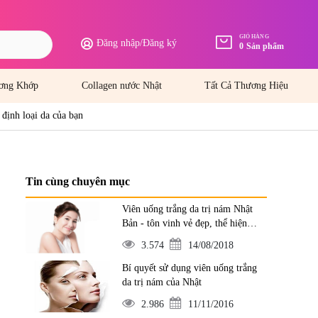
GIỎ HÀNG
Đăng nhập
/
Đăng ký
0
Sản phẩm
ơng Khớp
Collagen nước Nhật
Tất Cả Thương Hiệu
định loại da của bạn
Tin cùng chuyên mục
Viên uống trắng da trị nám Nhật
Bản - tôn vinh vẻ đẹp, thể hiện
đẳng cấp
3.574
14/08/2018
Bí quyết sử dụng viên uống trắng
da trị nám của Nhật
2.986
11/11/2016