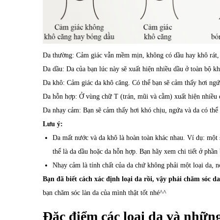
Da thường: Cảm giác vẫn mềm mịn, không có dầu hay khô rát, 
Da dầu: Da của bạn lúc này sẽ xuất hiện nhiều dầu ở toàn bộ k
Da khô: Cảm giác da khô căng. Có thể bạn sẽ cảm thấy hơi ngứa
Da hỗn hợp: Ở vùng chữ T (trán, mũi và cằm) xuất hiện nhiều 
Da nhạy cảm: Bạn sẽ cảm thấy hơi khó chịu, ngứa và da có thể 
Lưu ý:
Da mất nước và da khô là hoàn toàn khác nhau. Ví dụ: một s
thể là da dầu hoặc da hỗn hợp. Bạn hãy xem chi tiết ở phần
Nhạy cảm là tính chất của da chứ không phải một loại da, n
Bạn đã biết cách xác định loại da rồi, vậy phải chăm sóc 
bạn chăm sóc làn da của mình thật tốt nhé^^
Đặc điểm các loại da và những