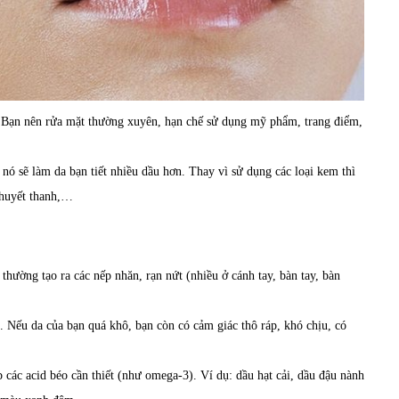
 Bạn nên rửa mặt thường xuyên, hạn chế sử dụng mỹ phẩm, trang điểm,
ó sẽ làm da bạn tiết nhiều dầu hơn. Thay vì sử dụng các loại kem thì
 huyết thanh,…
thường tạo ra các nếp nhăn, rạn nứt (nhiều ở cánh tay, bàn tay, bàn
 Nếu da của bạn quá khô, bạn còn có cảm giác thô ráp, khó chịu, có
p các acid béo cần thiết (như omega-3). Ví dụ: dầu hạt cải, dầu đậu nành