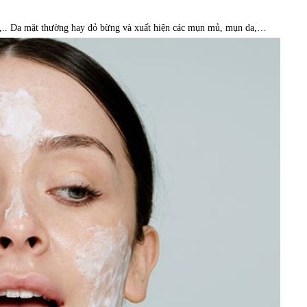
át,.. Da mặt thường hay đỏ bừng và xuất hiện các mụn mủ, mụn da,…