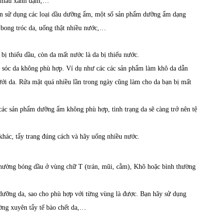
có màu xanh đậm,…
n sử dụng các loại dầu dưỡng ẩm, một số sản phẩm dưỡng ẩm dạng
 bong tróc da, uống thật nhiều nước,…
bị thiếu dầu, còn da mất nước là da bị thiếu nước.
 sóc da không phù hợp. Ví dụ như các các sản phẩm làm khô da dẫn
dưới da. Rửa mặt quá nhiều lần trong ngày cũng làm cho da bạn bị mất
các sản phẩm dưỡng ẩm không phù hợp, tình trạng da sẽ càng trở nên tệ
hác, tẩy trang đúng cách và hãy uống nhiều nước.
Thường bóng dầu ở vùng chữ T (trán, mũi, cằm), Khô hoặc bình thường
dưỡng da, sao cho phù hợp với từng vùng là được. Bạn hãy sử dụng
ường xuyên tẩy tế bào chết da,…