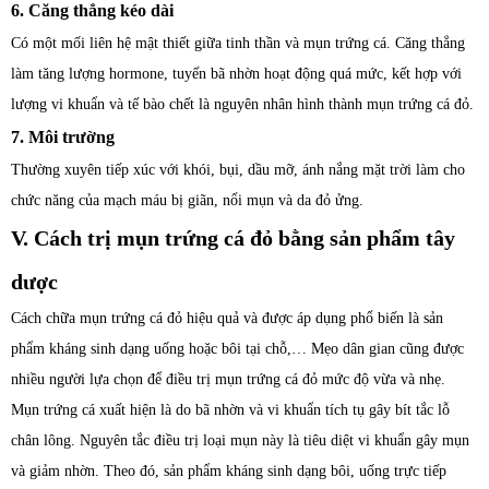
6. Căng thẳng kéo dài
Có một mối liên hệ mật thiết giữa tinh thần và mụn trứng cá. Căng thẳng
làm tăng lượng hormone, tuyến bã nhờn hoạt động quá mức, kết hợp với
lượng vi khuẩn và tế bào chết là nguyên nhân hình thành mụn trứng cá đỏ.
7. Môi trường
Thường xuyên tiếp xúc với khói, bụi, dầu mỡ, ánh nắng mặt trời làm cho
chức năng của mạch máu bị giãn, nổi mụn và da đỏ ửng.
V. Cách trị mụn trứng cá đỏ bằng sản phẩm tây
dược
Cách chữa mụn trứng cá đỏ hiệu quả và được áp dụng phổ biến là sản
phẩm kháng sinh dạng uống hoặc bôi tại chỗ,… Mẹo dân gian cũng được
nhiều người lựa chọn để điều trị mụn trứng cá đỏ mức độ vừa và nhẹ.
Mụn trứng cá xuất hiện là do bã nhờn và vi khuẩn tích tụ gây bít tắc lỗ
chân lông. Nguyên tắc điều trị loại mụn này là tiêu diệt vi khuẩn gây mụn
và giảm nhờn. Theo đó, sản phẩm kháng sinh dạng bôi, uống trực tiếp