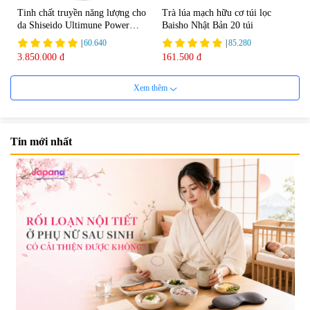
Tinh chất truyền năng lượng cho
Trà lúa mạch hữu cơ túi lọc
da Shiseido Ultimune Power
Baisho Nhật Bản 20 túi
75ml
|
60.640
|
85.280
3.850.000 đ
161.500 đ
Xem thêm
Tin mới nhất
Viên uống bổ não Ribeto Shoji
Viên nang uống cải thiện thị lực,
Ichoha Ekisu Plus - 90 viên
trí nhớ DHA + EPA + Flaxseed
Oil 30 viên/gói - Date 02/2027
|
57.920
|
52.346
1.450.000 đ
225.000 đ