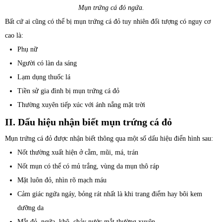
Mụn trứng cá đỏ ngứa.
Bất cứ ai cũng có thể bị mụn trứng cá đỏ tuy nhiên đối tượng có nguy cơ
cao là:
Phụ nữ
Người có làn da sáng
Lạm dụng thuốc lá
Tiền sử gia đình bị mụn trứng cá đỏ
Thường xuyên tiếp xúc với ánh nắng mặt trời
II. Dấu hiệu nhận biết mụn trứng cá đỏ
Mụn trứng cá đỏ được nhận biết thông qua một số dấu hiệu điển hình sau:
Nốt thường xuất hiện ở cằm, mũi, má, trán
Nốt mụn có thể có mủ trắng, vùng da mụn thô ráp
Mặt luôn đỏ, nhìn rõ mạch máu
Cảm giác ngứa ngáy, bỏng rát nhất là khi trang điểm hay bôi kem
dưỡng da
Mắt đỏ, ngứa, khô, chảy nước mắt thường xuyên