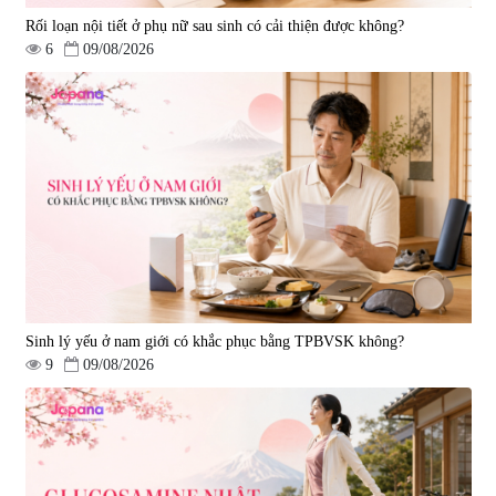
Rối loạn nội tiết ở phụ nữ sau sinh có cải thiện được không?
6
09/08/2026
Tẩy tế bào chết Nichiei Bussan
Viên uống hỗ trợ bền thành
Nano NMN+ Peeling Gel
mạch, ngừa tai biến Elastin Plus
Luxury 200g
& Nattokinase Hokoen 80 viên
|
0
|
0
1.490.000 đ
980.000 đ
Sinh lý yếu ở nam giới có khắc phục bằng TPBVSK không?
9
09/08/2026
Viên uống bổ gan Ribeto Shoji
Viên uống hỗ trợ cải thiện thoát
Hepaclean 60 viên
vị đĩa đệm Kyoto Has 30 viên
|
543.205
|
14.560
690.000 đ
1.600.000 đ