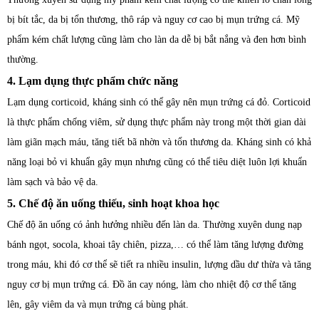
bị bít tắc, da bị tổn thương, thô ráp và nguy cơ cao bị mụn trứng cá. Mỹ
phẩm kém chất lượng cũng làm cho làn da dễ bị bắt nắng và đen hơn bình
thường.
4. Lạm dụng thực phẩm chức năng
Lạm dụng corticoid, kháng sinh có thể gây nên mụn trứng cá đỏ. Corticoid
là thực phẩm chống viêm, sử dụng thực phẩm này trong một thời gian dài
làm giãn mạch máu, tăng tiết bã nhờn và tổn thương da. Kháng sinh có khả
năng loại bỏ vi khuẩn gây mụn nhưng cũng có thể tiêu diệt luôn lợi khuẩn
làm sạch và bảo vệ da.
5. Chế độ ăn uống thiếu, sinh hoạt khoa học
Chế độ ăn uống có ảnh hưởng nhiều đến làn da. Thường xuyên dung nạp
bánh ngọt, socola, khoai tây chiên, pizza,… có thể làm tăng lượng đường
trong máu, khi đó cơ thể sẽ tiết ra nhiều insulin, lượng dầu dư thừa và tăng
nguy cơ bị mụn trứng cá. Đồ ăn cay nóng, làm cho nhiệt độ cơ thể tăng
lên, gây viêm da và mụn trứng cá bùng phát.