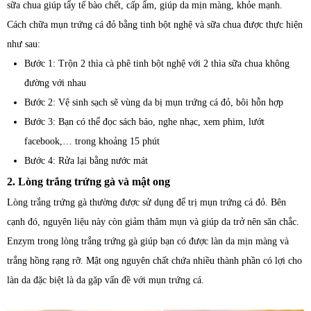
sữa chua giúp tẩy tế bào chết, cấp ẩm, giúp da mịn màng, khỏe mạnh.
Cách chữa mụn trứng cá đỏ bằng tinh bột nghệ và sữa chua được thực hiện
như sau:
Bước 1: Trộn 2 thìa cà phê tinh bột nghệ với 2 thìa sữa chua không
đường với nhau
Bước 2: Vệ sinh sạch sẽ vùng da bị mụn trứng cá đỏ, bôi hỗn hợp
Bước 3: Bạn có thể đọc sách báo, nghe nhạc, xem phim, lướt
facebook,… trong khoảng 15 phút
Bước 4: Rửa lại bằng nước mát
2. Lòng trắng trứng gà và mật ong
Lòng trắng trứng gà thường được sử dụng để trị mụn trứng cá đỏ. Bên
cạnh đó, nguyên liệu này còn giảm thâm mụn và giúp da trở nên săn chắc.
Enzym trong lòng trắng trứng gà giúp bạn có được làn da mịn màng và
trắng hồng rạng rỡ. Mật ong nguyên chất chứa nhiều thành phần có lợi cho
làn da đặc biệt là da gặp vấn đề với mụn trứng cá.