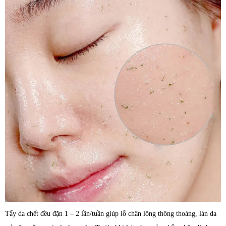
Tẩy da chết đều đặn 1 – 2 lần/tuần giúp lỗ chân lông thông thoáng, làn da