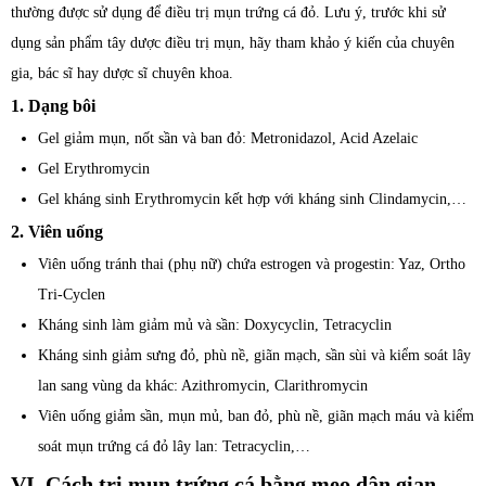
thường được sử dụng để điều trị mụn trứng cá đỏ. Lưu ý, trước khi sử
dụng sản phẩm tây dược điều trị mụn, hãy tham khảo ý kiến của chuyên
gia, bác sĩ hay dược sĩ chuyên khoa.
1. Dạng bôi
Gel giảm mụn, nốt sần và ban đỏ: Metronidazol, Acid Azelaic
Gel Erythromycin
Gel kháng sinh Erythromycin kết hợp với kháng sinh Clindamycin,…
2. Viên uống
Viên uống tránh thai (phụ nữ) chứa estrogen và progestin: Yaz, Ortho
Tri-Cyclen
Kháng sinh làm giảm mủ và sần: Doxycyclin, Tetracyclin
Kháng sinh giảm sưng đỏ, phù nề, giãn mạch, sần sùi và kiểm soát lây
lan sang vùng da khác: Azithromycin, Clarithromycin
Viên uống giảm sần, mụn mủ, ban đỏ, phù nề, giãn mạch máu và kiểm
soát mụn trứng cá đỏ lây lan: Tetracyclin,…
VI. Cách trị mụn trứng cá bằng mẹo dân gian