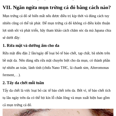
VII. Ngăn ngừa mụn trứng cá đỏ bằng cách nào?
Mụn trứng cá đỏ sẽ biến mất nếu được điều trị kịp thời và đúng cách tuy
nhiên cũng có thể tái phát. Để mụn trứng cá đỏ không có điều kiện thuận
lợi sinh sôi và phát triển, hãy tham khảo cách chăm sóc da mà Japana chia
sẻ dưới đây:
1. Rửa mặt và dưỡng ẩm cho da
Rửa mặt đều đặn 2 lần/ngày để loại bỏ tế bào chết, tạp chất, bã nhờn trên
bề mặt da. Nên dùng sữa rửa mặt chuyên biệt cho da mụn, có thành phần
tự nhiên an toàn, lành tính (chứa Nano THC, lá chanh sim, Alteromonas
ferment,…).
2. Tẩy da chết mỗi tuần
Tẩy da chết là việc loại bỏ các tế bào chết trên da. Bởi vì, tế bào chết tích
tụ lâu ngày trên da có thể bịt kín lỗ chân lông và mụn xuất hiện bao gồm
cả mụn trứng cá đỏ.