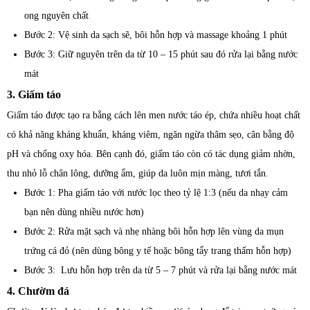
ong nguyên chất
Bước 2: Vệ sinh da sạch sẽ, bôi hỗn hợp và massage khoảng 1 phút
Bước 3: Giữ nguyên trên da từ 10 – 15 phút sau đó rửa lại bằng nước
mát
3. Giấm táo
Giấm táo được tạo ra bằng cách lên men nước táo ép, chứa nhiều hoạt chất
có khả năng kháng khuẩn, kháng viêm, ngăn ngừa thâm sẹo, cân bằng độ
pH và chống oxy hóa. Bên cạnh đó, giấm táo còn có tác dụng giảm nhờn,
thu nhỏ lỗ chân lông, dưỡng ẩm, giúp da luôn mịn màng, tươi tắn.
Bước 1: Pha giấm táo với nước lọc theo tỷ lệ 1:3 (nếu da nhạy cảm
bạn nên dùng nhiều nước hơn)
Bước 2: Rửa mặt sạch và nhẹ nhàng bôi hỗn hợp lên vùng da mụn
trứng cá đỏ (nên dùng bông y tế hoặc bông tẩy trang thấm hỗn hợp)
Bước 3: Lưu hỗn hợp trên da từ 5 – 7 phút và rửa lại bằng nước mát
4. Chườm đá