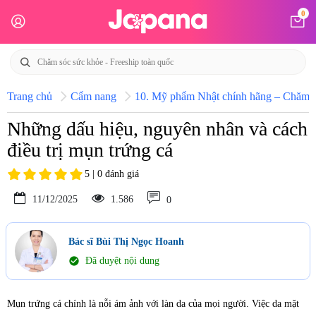
0
Trang chủ
Cẩm nang
10. Mỹ phẩm Nhật chính hãng – Chăm só
Những dấu hiệu, nguyên nhân và cách
điều trị mụn trứng cá
5 | 0 đánh giá
11/12/2025
1.586
0
Bác sĩ Bùi Thị Ngọc Hoanh
check_circle
Đã duyệt nội dung
Mụn trứng cá chính là nỗi ám ảnh với làn da của mọi người. Việc da mặt