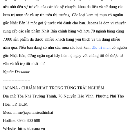
nên nhờ đến sự tư vấn của các bác sỹ chuyên khoa da liễu và sử dụng các
kem trị mụn tốt và uy tín trên thị trường. Các loại kem trị mụn có nguồn
gốc Nhật Bản là một gợi ý tuyệt vời dành cho bạn. Japana là đơn vị chuyên
cung cấp các sản phẩm Nhật Bản chính hãng với hơn 70 ngành hàng cùng
7.000 sản phẩm đã được nhiều khách hàng yêu thích và tin dùng nhiều
năm qua. Nếu bạn đang có nhu cầu mua các loại kem
đặc trị mụn
có nguồn
gốc Nhật Bản, đừng ngần ngại hãy liên hệ ngay với chúng tôi để được tư
vấn và hỗ trợ tốt nhất nhé.
Nguồn Decumar
-------------------
JAPANA - CHUẨN NHẬT TRONG TỪNG TRẢI NGHIỆM
Địa chỉ: Tòa Nhà Trường Thịnh, 76 Nguyễn Háo Vĩnh, Phường Phú Thọ
Hòa, TP. HCM
Mess: m.me/japana.sieuthinhat
Hotline: 0975 800 600
Website: https://japana.vn