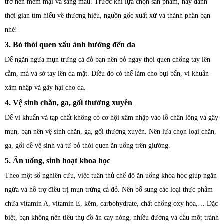
trở nên mềm mại và sáng màu. Trước khi lựa chọn sản phẩm, hãy dành
thời gian tìm hiểu về thương hiệu, nguồn gốc xuất xứ và thành phần bạn
nhé!
3. Bỏ thói quen xấu ảnh hưởng đến da
Để ngăn ngừa mụn trứng cá đỏ bạn nên bỏ ngay thói quen chống tay lên
cằm, má và sờ tay lên da mặt. Điều đó có thể làm cho bụi bẩn, vi khuẩn
xâm nhập và gây hại cho da.
4. Vệ sinh chăn, ga, gối thường xuyên
Để vi khuẩn và tạp chất không có cơ hội xâm nhập vào lỗ chân lông và gây
mụn, bạn nên vệ sinh chăn, ga, gối thường xuyên. Nên lựa chọn loại chăn,
ga, gối dễ vệ sinh và từ bỏ thói quen ăn uống trên giường.
5. Ăn uống, sinh hoạt khoa học
Theo một số nghiên cứu, việc tuân thủ chế độ ăn uống khoa học giúp ngăn
ngừa và hỗ trợ điều trị mụn trứng cá đỏ. Nên bổ sung các loại thực phẩm
chứa vitamin A, vitamin E, kẽm, carbohydrate, chất chống oxy hóa,… Đặc
biệt, bạn không nên tiêu thụ đồ ăn cay nóng, nhiều đường và dầu mỡ; tránh