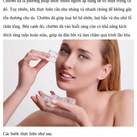
Chườm đá là phương pháp được nhiều người áp dụng để trị mụn trứng cá
đỏ. Tuy nhiên, khi thực hiện cần nhẹ nhàng và nhanh chóng để không gây
tổn thương cho da. Chườm đá giúp loại bỏ bã nhờn, bụi bẩn và thu nhỏ lỗ
chân lông. Bên cạnh đó, chườm đá vào buổi sáng còn có khả năng kích
thích tăng tuần hoàn máu, giúp da đàn hồi và làm chậm quá trình lão hóa.
Các bước thực hiện như sau: