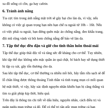
xa đồ uống có cồn, ga hay cafein.
6. Tránh ánh nắng
Tia cực tím trong ánh nắng mặt trời sẽ gây hại cho làn da, vì vậy, nếu
không có việc gì quan trọng bạn nên hạn chế ra ngoài từ 10h – 16h. Nếu
có việc phải ra ngoài, bạn đừng quên mặc áo chống nắng, đeo khẩu trang,
đội mũ rộng vành và bôi kem chống nắng để bảo vệ làn da.
7. Tập thể dục đều đặn và giữ cho tinh thần luôn thoải mái
Tập thể dục giúp thải độc tố và tăng sức đề kháng cho cơ thể. Tuy nhiên,
khi tập thể dục không nên mặc quần áo quá chật, bí bách hay sử dụng thiết
bị tập cọ xát, gây tổn thương cho da.
Sau khi tập thể dục, cơ thể thường ra nhiều mồ hôi, hãy tắm rửa sạch sẽ để
lỗ chân lông được thông thoáng.Tinh thần và tình trạng mụn có mối quan
hệ mật thiết, vì vậy, hãy xác định nguyên nhân khiến bạn bị căng thẳng và
tìm ra giải pháp kịp thời, hiệu quả.
Trên đây là thông tin chi tiết về dấu hiệu, nguyên nhân, cách điều trị và
ngăn ngừa mụn trứng cá đỏ. Để có thể trị tận gốc mụn trứng cá bạn