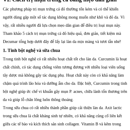
Các phương pháp trị mụn trứng cá đỏ thường tốn kém và có thể khiến
người dùng gặp một số tác dụng không mong muốn như khô và đỏ da. Vì
vậy, rất nhiều người đã lựa chọn mẹo dân gian để điều trị loại mụn này.
Tham khảo 5 cách trị mụn trứng cá đỏ hiệu quả, đơn giản, tiết kiệm mà
Decumar tổng hợp dưới đây để lấy lại làn da mịn màng và tươi tắn nhé!
1. Tinh bột nghệ và sữa chua
Trong tinh bột nghệ có rất nhiều hoạt chất tốt cho làn da. Curcumin là hoạt
chất chính, có tác dụng chống viêm tương đương với nhiều loại viên uống
tây dược mà không gây tác dụng phụ. Hoạt chất này còn có khả năng làm
chậm quá trình lão hóa và dưỡng ẩm cho da. Đặc biệt, Curcumin trong tinh
bột nghệ giúp ức chế vi khuẩn gây mụn P. acnes, chữa lành tổn thương trên
da và giúp lỗ chân lông luôn thông thoáng.
Trong sữa chua có rất nhiều thành phần giúp cải thiện làn da. Axit lactic
trong sữa chua là chất kháng sinh tự nhiên, có khả năng củng cố liên kết
giữa các tế bào và kích thích sản sinh collagen. Vitamin B và kẽm trong