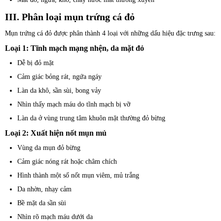
III. Phân loại mụn trứng cá đỏ
Mụn trứng cá đỏ được phân thành 4 loại với những dấu hiệu đặc trưng sau:
Loại 1: Tĩnh mạch mạng nhện, da mặt đỏ
Dễ bị đỏ mặt
Cảm giác bỏng rát, ngứa ngáy
Làn da khô, sần sùi, bong vảy
Nhìn thấy mạch máu do tĩnh mạch bị vỡ
Làn da ở vùng trung tâm khuôn mặt thường đỏ bừng
Loại 2: Xuất hiện nốt mụn mủ
Vùng da mụn đỏ bừng
Cảm giác nóng rát hoặc châm chích
Hình thành một số nốt mụn viêm, mủ trắng
Da nhờn, nhạy cảm
Bề mặt da sần sùi
Nhìn rõ mạch máu dưới da