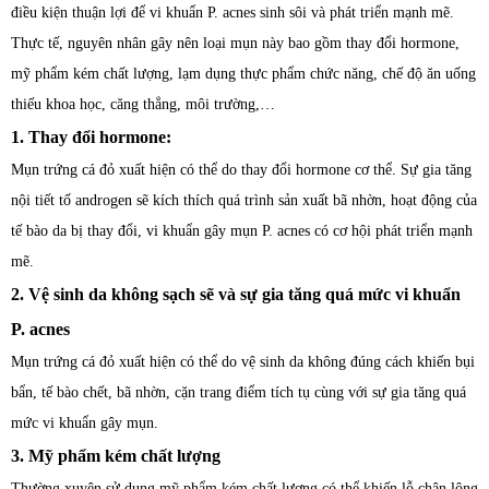
điều kiện thuận lợi để vi khuẩn P. acnes sinh sôi và phát triển mạnh mẽ.
Thực tế, nguyên nhân gây nên loại mụn này bao gồm thay đổi hormone,
mỹ phẩm kém chất lượng, lạm dụng thực phẩm chức năng, chế độ ăn uống
thiếu khoa học, căng thẳng, môi trường,…
1. Thay đổi hormone:
Mụn trứng cá đỏ xuất hiện có thể do thay đổi hormone cơ thể. Sự gia tăng
nội tiết tố androgen sẽ kích thích quá trình sản xuất bã nhờn, hoạt động của
tế bào da bị thay đổi, vi khuẩn gây mụn P. acnes có cơ hội phát triển mạnh
mẽ.
2. Vệ sinh da không sạch sẽ và sự gia tăng quá mức vi khuẩn
P. acnes
Mụn trứng cá đỏ xuất hiện có thể do vệ sinh da không đúng cách khiến bụi
bẩn, tế bào chết, bã nhờn, cặn trang điểm tích tụ cùng với sự gia tăng quá
mức vi khuẩn gây mụn.
3. Mỹ phẩm kém chất lượng
Thường xuyên sử dụng mỹ phẩm kém chất lượng có thể khiến lỗ chân lông