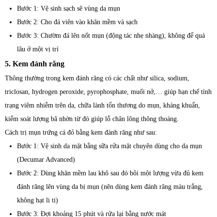
Bước 1: Vệ sinh sạch sẽ vùng da mụn
Bước 2: Cho đá viên vào khăn mềm và sạch
Bước 3: Chườm đá lên nốt mụn (động tác nhẹ nhàng), không để quá
lâu ở một vị trí
5. Kem đánh răng
Thông thường trong kem đánh răng có các chất như silica, sodium,
triclosan, hydrogen peroxide, pyrophosphate, muối nở,… giúp hạn chế tình
trạng viêm nhiễm trên da, chữa lành tổn thương do mụn, kháng khuẩn,
kiểm soát lượng bã nhờn từ đó giúp lỗ chân lông thông thoáng.
Cách trị mụn trứng cá đỏ bằng kem đánh răng như sau:
Bước 1: Vệ sinh da mặt bằng sữa rửa mặt chuyên dùng cho da mụn
(Decumar Advanced)
Bước 2: Dùng khăn mềm lau khô sau đó bôi một lượng vừa đủ kem
đánh răng lên vùng da bị mụn (nên dùng kem đánh răng màu trắng,
không hạt li ti)
Bước 3: Đợi khoảng 15 phút và rửa lại bằng nước mát