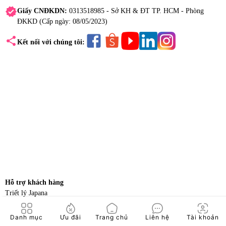
verified
Giấy CNĐKDN:
0313518985 - Sở KH & ĐT TP. HCM - Phòng
ĐKKD (Cấp ngày: 08/05/2023)
share
Kết nối với chúng tôi:
Hỗ trợ khách hàng
Triết lý Japana
Quy định bán hàng trên Website Japana
Hướng dẫn mua hàng
Danh mục
Ưu đãi
Trang chủ
Liên hệ
Tài khoản