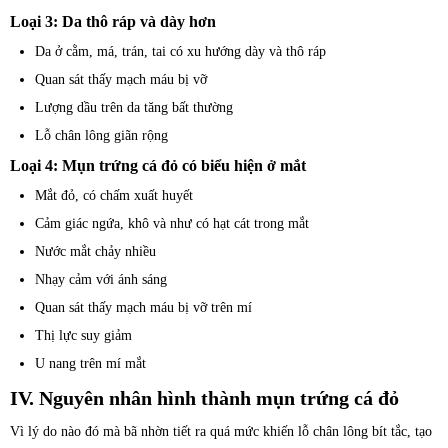
Loại 3: Da thô ráp và dày hơn
Da ở cằm, má, trán, tai có xu hướng dày và thô ráp
Quan sát thấy mạch máu bị vỡ
Lượng dầu trên da tăng bất thường
Lỗ chân lông giãn rộng
Loại 4: Mụn trứng cá đỏ có biểu hiện ở mắt
Mắt đỏ, có chấm xuất huyết
Cảm giác ngứa, khô và như có hạt cát trong mắt
Nước mắt chảy nhiều
Nhạy cảm với ánh sáng
Quan sát thấy mạch máu bị vỡ trên mí
Thị lực suy giảm
U nang trên mí mắt
IV. Nguyên nhân hình thành mụn trứng cá đỏ
Vì lý do nào đó mà bã nhờn tiết ra quá mức khiến lỗ chân lông bít tắc, tạo