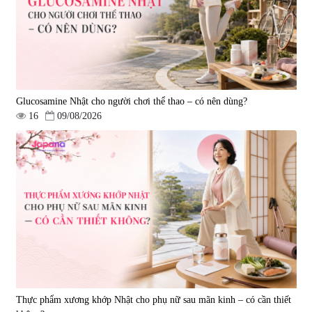
Glucosamine Nhật cho người chơi thể thao – có nên dùng?
16
09/08/2026
Viên uống hỗ trợ giấc ngủ Fujina
Viên uống phòng ngừa & hỗ trợ
Sleepy Nhật Bản 80 viên
điều trị đột quỵ Biken Kinase
Gold 60 viên
|
13.760
|
0
580.000 đ
1.570.000 đ
Thực phẩm xương khớp Nhật cho phụ nữ sau mãn kinh – có cần thiết