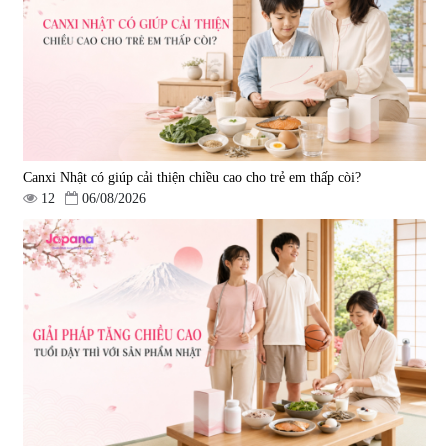
|
456
|
0
980.000 đ
2.380.000 đ
Canxi Nhật có giúp cải thiện chiều cao cho trẻ em thấp còi?
12
06/08/2026