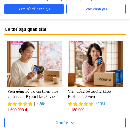
Xem tất cả đánh giá
Viết đánh giá
Có thể bạn quan tâm
Viên uống hỗ trợ cải thiện thoát
Viên uống bổ xương khớp
vị đĩa đệm Kyoto Has 30 viên
Prokan 120 viên
|
14.560
|
42.361
1.600.000 đ
1.180.000 đ
Xem thêm