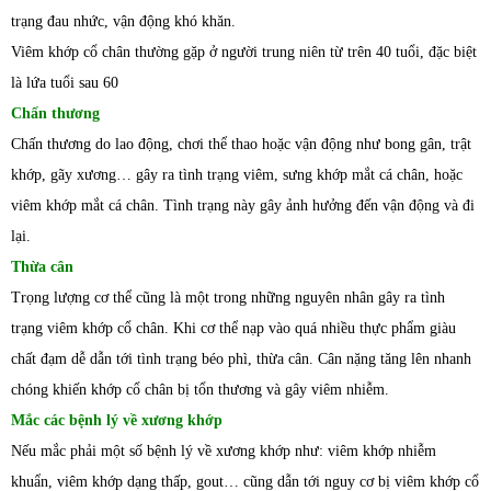
trạng đau nhức, vận động khó khăn.
Viêm khớp cổ chân thường gặp ở người trung niên từ trên 40 tuổi, đặc biệt
là lứa tuổi sau 60
Chấn thương
Chấn thương do lao động, chơi thể thao hoặc vận động như bong gân, trật
khớp, gãy xương… gây ra tình trạng viêm, sưng khớp mắt cá chân, hoặc
viêm khớp mắt cá chân. Tình trạng này gây ảnh hưởng đến vận động và đi
lại.
Thừa cân
Trọng lượng cơ thể cũng là một trong những nguyên nhân gây ra tình
trạng viêm khớp cổ chân. Khi cơ thể nạp vào quá nhiều thực phẩm giàu
chất đạm dễ dẫn tới tình trạng béo phì, thừa cân. Cân nặng tăng lên nhanh
chóng khiến khớp cổ chân bị tổn thương và gây viêm nhiễm.
Mắc các bệnh lý về xương khớp
Nếu mắc phải một số bệnh lý về xương khớp như: viêm khớp nhiễm
khuẩn, viêm khớp dạng thấp, gout… cũng dẫn tới nguy cơ bị viêm khớp cổ