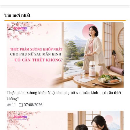
Tin mới nhất
Viên uống hỗ trợ Gout Ribeto
Viên uống hỗ trợ xương khớp
Shoji The Goutto 150 viên
Kendai Glucosamine Hộp 180
viên
|
73.520
|
9.280
1.500.000 đ
690.000 đ
Thực phẩm xương khớp Nhật cho phụ nữ sau mãn kinh – có cần thiết
không?
11
07/08/2026
Viên uống hỗ trợ xương khớp
Viên uống hỗ trợ xương khớp
Super Glucosamine DX Hokoen
Yoro Factory Kyoto Has 50EX
300 viên
Plus 30 viên