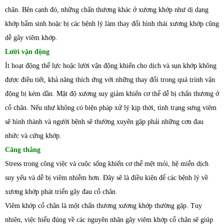
chân. Bên cạnh đó, những chấn thương khác ở xương khớp như dị dạng
khớp bẩm sinh hoặc bị các bệnh lý làm thay đổi hình thái xương khớp cũng
dễ gây viêm khớp.
Lười vận động
Ít hoạt động thể lực hoặc lười vận động khiến cho dịch và sụn khớp không
được điều tiết, khả năng thích ứng với những thay đổi trong quá trình vận
động bị kém dần. Mật độ xương suy giảm khiến cơ thể dễ bị chấn thương ở
cổ chân. Nếu như không có biện pháp xử lý kịp thời, tình trạng sưng viêm
sẽ hình thành và người bệnh sẽ thường xuyên gặp phải những cơn đau
nhức và cứng khớp.
Căng thẳng
Stress trong công việc và cuộc sống khiến cơ thể mệt mỏi, hệ miễn dịch
suy yếu và dễ bị viêm nhiễm hơn. Đây sẽ là điều kiện để các bệnh lý về
xương khớp phát triển gây đau cổ chân.
Viêm khớp cổ chân là một chấn thương xương khớp thường gặp. Tuy
nhiên, việc hiểu đúng về các nguyên nhân gây viêm khớp cổ chân sẽ giúp