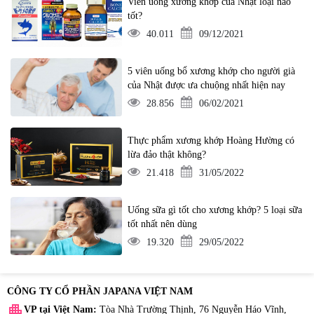
Viên uống xương khớp của Nhật loại nào
tốt?
40.011
09/12/2021
5 viên uống bổ xương khớp cho người già
của Nhật được ưa chuộng nhất hiện nay
28.856
06/02/2021
Thực phẩm xương khớp Hoàng Hường có
lừa đảo thật không?
21.418
31/05/2022
Uống sữa gì tốt cho xương khớp? 5 loại sữa
tốt nhất nên dùng
19.320
29/05/2022
CÔNG TY CỔ PHẦN JAPANA VIỆT NAM
apartment
VP tại Việt Nam:
Tòa Nhà Trường Thịnh, 76 Nguyễn Háo Vĩnh,