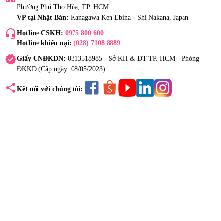
Phường Phú Thọ Hòa, TP. HCM
VP tại Nhật Bản:
Kanagawa Ken Ebina - Shi Nakana, Japan
headset_mic
Hotline CSKH:
0975 800 600
Hotline khiếu nại:
(028) 7108 8889
verified
Giấy CNĐKDN:
0313518985 - Sở KH & ĐT TP. HCM - Phòng
ĐKKD (Cấp ngày: 08/05/2023)
share
Kết nối với chúng tôi: