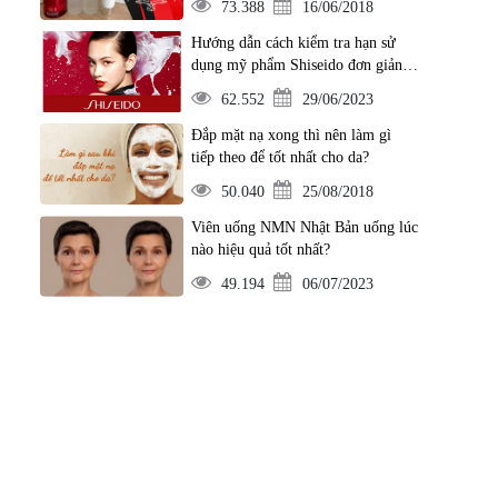
73.388
16/06/2018
Hướng dẫn cách kiểm tra hạn sử
dụng mỹ phẩm Shiseido đơn giản
nhất
62.552
29/06/2023
Đắp mặt nạ xong thì nên làm gì
tiếp theo để tốt nhất cho da?
50.040
25/08/2018
Viên uống NMN Nhật Bản uống lúc
nào hiệu quả tốt nhất?
49.194
06/07/2023