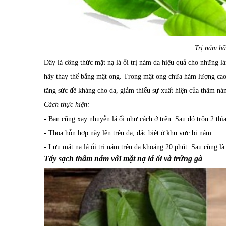
Trị nám bằ
Đây là công thức mặt nạ lá ổi trị nám da hiệu quả cho những l
hãy thay thế bằng mật ong. Trong mật ong chứa hàm lượng cao 
tăng sức đề kháng cho da, giảm thiểu sự xuất hiện của thâm ná
Cách thực hiện:
- Bạn cũng xay nhuyễn lá ổi như cách ở trên. Sau đó trộn 2 thì
- Thoa hỗn hợp này lên trên da, đặc biệt ở khu vực bị nám.
- Lưu mặt nạ lá ổi trị nám trên da khoảng 20 phút. Sau cùng là 
Tẩy sạch thâm nám với mặt nạ lá ổi và trứng gà