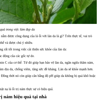
 quả trong việc làm đẹp da
 nắm được công dụng của lá ổi với làn da là gì? Trên thực tế, vai trò
 thể và được chú ý nhiều.
g rất tốt trong việc cải thiện sức khỏe của làn da:
ác động của các gốc tự do.
amin C của cơ thể. Từ đó giúp bạn bảo vệ làn da, ngăn ngừa thâm nám,
 làm dịu da, chống viêm, tăng sức đề kháng. Làn da sẽ khỏe mạnh hơn.
. Đồng thời nó còn giúp cân bằng độ pH giúp da không bị quá khô hoặc
t nạ lá ổi trị nám thực sự có hiệu quả.
rị nám hiệu quả tại nhà