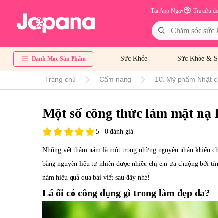
Tải App Ngay
Tra cứu đ
Sức Khỏe
Sức Khỏe & S
Danh Mục Sản Phẩm
Trang chủ
Cẩm nang
10. Mỹ phẩm Nhật c
Một số công thức làm mặt nạ l
5 | 0 đánh giá
Những vết thâm nám là một trong những nguyên nhân khiến ch
bằng nguyên liệu tự nhiên được nhiều chị em ưa chuộng bởi tín
nám hiệu quả qua bài viết sau đây nhé!
Lá ổi có công dụng gì trong làm đẹp da?