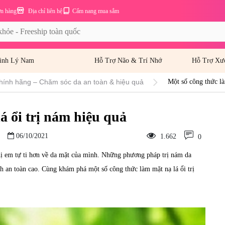
ơn hàng
Địa chỉ liên hệ
Cẩm nang mua sắm
inh Lý Nam
Hỗ Trợ Não & Trí Nhớ
Hỗ Trợ Xư
hính hãng – Chăm sóc da an toàn & hiệu quả
Một số công thức là
á ổi trị nám hiệu quả
06/10/2021
1.662
0
ị em tự ti hơn về da mặt của mình. Những phương pháp trị nám da
h an toàn cao. Cùng khám phá một số công thức làm mặt nạ lá ổi trị