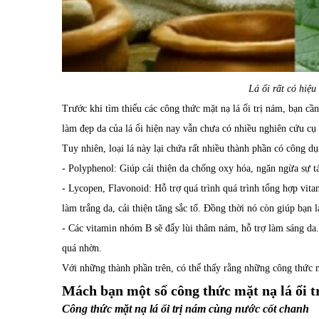
Lá ổi rất có hiệu
Trước khi tìm thiểu các công thức mặt nạ lá ổi trị nám, bạn cần
làm đẹp da của lá ổi hiện nay vẫn chưa có nhiều nghiên cứu cụ
Tuy nhiên, loại lá này lại chứa rất nhiều thành phần có công dụn
- Polyphenol: Giúp cải thiện da chống oxy hóa, ngăn ngừa sự t
- Lycopen, Flavonoid: Hỗ trợ quá trình quá trình tổng hợp vit
làm trắng da, cải thiện tăng sắc tố. Đồng thời nó còn giúp bạn
- Các vitamin nhóm B sẽ đẩy lùi thâm nám, hỗ trợ làm sáng da
quá nhờn.
Với những thành phần trên, có thể thấy rằng những công thức mặ
Mách bạn một số công thức mặt nạ lá ổi t
Công thức mặt nạ lá ổi trị nám cùng nước cốt chanh