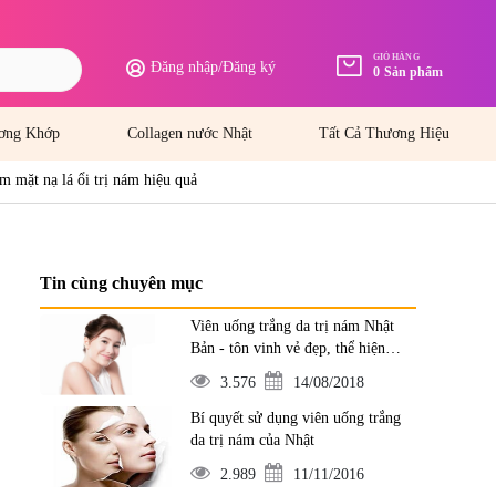
GIỎ HÀNG
Đăng nhập
/
Đăng ký
0
Sản phẩm
ơng Khớp
Collagen nước Nhật
Tất Cả Thương Hiệu
m mặt nạ lá ổi trị nám hiệu quả
Tin cùng chuyên mục
Viên uống trắng da trị nám Nhật
Bản - tôn vinh vẻ đẹp, thể hiện
đẳng cấp
3.576
14/08/2018
Bí quyết sử dụng viên uống trắng
da trị nám của Nhật
2.989
11/11/2016