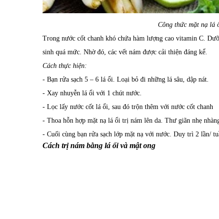
Công thức mặt nạ lá 
Trong nước cốt chanh khó chứa hàm lượng cao vitamin C. Dưỡn
sinh quá mức. Nhờ đó, các vết nám được cải thiện đáng kể.
Cách thực hiện:
- Bạn rửa sạch 5 – 6 lá ổi. Loại bỏ đi những lá sâu, dập nát.
- Xay nhuyễn lá ổi với 1 chút nước.
- Lọc lấy nước cốt lá ổi, sau đó trộn thêm với nước cốt chanh
- Thoa hỗn hợp mặt nạ lá ổi trị nám lên da. Thư giãn nhẹ nhàn
- Cuối cùng bạn rửa sạch lớp mặt nạ với nước. Duy trì 2 lần/ tu
Cách trị nám bằng lá ổi và mật ong