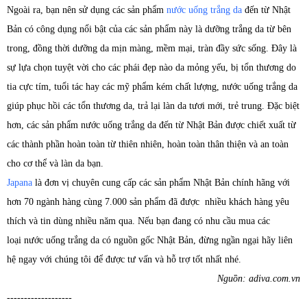
Ngoài ra, bạn nên sử dụng các sản phẩm
nước uống trắng da
đến từ Nhật
Bản có công dụng nổi bật của các sản phẩm này là dưỡng trắng da từ bên
trong, đồng thời dưỡng da mịn màng, mềm mại, tràn đầy sức sống. Đây là
sự lựa chọn tuyệt vời cho các phái đẹp nào da mỏng yếu, bị tổn thương do
tia cực tím, tuổi tác hay các mỹ phẩm kém chất lượng, nước uống trắng da
giúp phục hồi các tổn thương da, trả lại làn da tươi mới, trẻ trung. Đặc biệt
hơn, các sản phẩm nước uống trắng da đến từ Nhật Bản được chiết xuất từ
các thành phần hoàn toàn từ thiên nhiên, hoàn toàn thân thiện và an toàn
cho cơ thể và làn da bạn.
Japana
là đơn vị chuyên cung cấp các sản phẩm Nhật Bản chính hãng với
hơn 70 ngành hàng cùng 7.000 sản phẩm đã được nhiều khách hàng yêu
thích và tin dùng nhiều năm qua. Nếu bạn đang có nhu cầu mua các
loại nước uống trắng da có nguồn gốc Nhật Bản, đừng ngần ngại hãy liên
hệ ngay với chúng tôi để được tư vấn và hỗ trợ tốt nhất nhé.
Nguồn: adiva.com.vn
-------------------