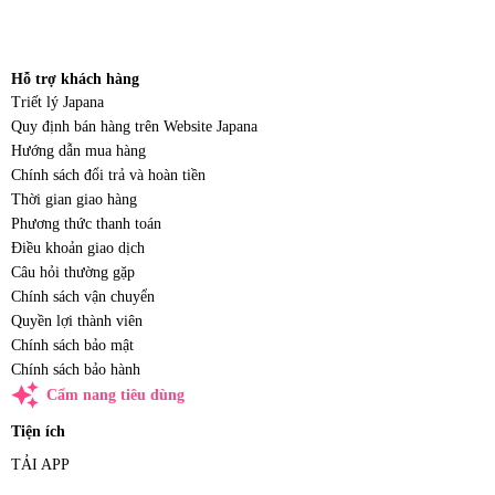
Hỗ trợ khách hàng
Triết lý Japana
Quy định bán hàng trên Website Japana
Hướng dẫn mua hàng
Chính sách đổi trả và hoàn tiền
Thời gian giao hàng
Phương thức thanh toán
Điều khoản giao dịch
Câu hỏi thường gặp
Chính sách vận chuyển
Quyền lợi thành viên
Chính sách bảo mật
Chính sách bảo hành
auto_awesome
Cẩm nang tiêu dùng
Tiện ích
TẢI APP