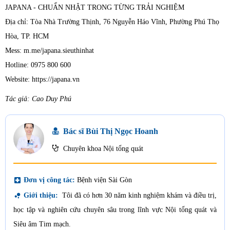
JAPANA - CHUẨN NHẬT TRONG TỪNG TRẢI NGHIỆM
Địa chỉ: Tòa Nhà Trường Thịnh, 76 Nguyễn Háo Vĩnh, Phường Phú Thọ
Hòa, TP. HCM
Mess: m.me/japana.sieuthinhat
Hotline: 0975 800 600
Website: https://japana.vn
Tác giả: Cao Duy Phú
Bác sĩ Bùi Thị Ngọc Hoanh
Chuyên khoa Nội tổng quát
local_hospital
Đơn vị công tác:
Bệnh viện Sài Gòn
bubble_chart
Giới thiệu:
Tôi đã có hơn 30 năm kinh nghiệm khám và điều trị,
học tập và nghiên cứu chuyên sâu trong lĩnh vực Nội tổng quát và
Siêu âm Tim mạch.