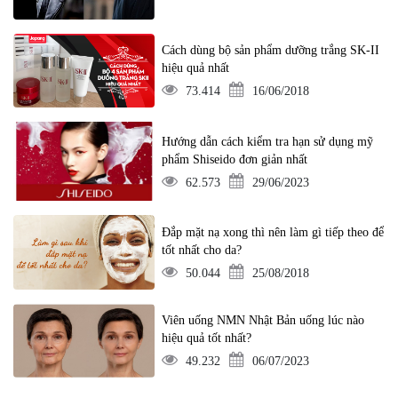
Cách dùng bộ sản phẩm dưỡng trắng SK-II
hiệu quả nhất
73.414
16/06/2018
Hướng dẫn cách kiểm tra hạn sử dụng mỹ
phẩm Shiseido đơn giản nhất
62.573
29/06/2023
Đắp mặt nạ xong thì nên làm gì tiếp theo để
tốt nhất cho da?
50.044
25/08/2018
Viên uống NMN Nhật Bản uống lúc nào
hiệu quả tốt nhất?
49.232
06/07/2023