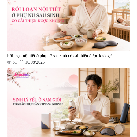
Ichoha Ekisu Plus - 90 viên
trí nhớ DHA + EPA + Flaxseed
Oil 30 viên/gói - Date 02/2027
|
57.920
|
52.346
1.450.000 đ
225.000 đ
Rối loạn nội tiết ở phụ nữ sau sinh có cải thiện được không?
31
10/08/2026
Tẩy tế bào chết Nichiei Bussan
Viên uống hỗ trợ bền thành
Nano NMN+ Peeling Gel
mạch, ngừa tai biến Elastin Plus
Luxury 200g
& Nattokinase Hokoen 80 viên
|
0
|
0
1.490.000 đ
980.000 đ