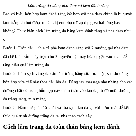
Làm trắng da bằng nha đam và kem đánh răng
Bạn có biết, hỗn hợp kem đánh răng kết hợp với nha đam chính là bí quyết
làm trắng da hot được nhiều chị em phụ nữ áp dụng và hài lòng hay
không? Thực hiện cách làm trắng da bằng kem đánh răng và nha đam như
sau:
Bước 1: Trộn đều 1 thìa cà phê kem đánh răng với 2 muỗng gel nha đam
đã chế biến sẵn. Hãy trộn cho 2 nguyên liệu này hòa quyện vào nhau để
tăng hiệu quả làm trắng da.
Bước 2: Làm sạch vùng da cần làm trắng bằng sữa rửa mặt, sau đó dùng
hỗn hợp vừa chế này thoa đều lên da. Dùng tay massage nhẹ nhàng cho các
dưỡng chất có trong hỗn hợp này thẩm thấu vào làn da, từ đó nuôi dưỡng
da trắng sáng, mịn màng.
Bước 3: Nằm thư giãn 15 phút và rửa sạch làn da lại với nước mát để kết
thúc quá trình dưỡng trắng da tại nhà theo cách này.
Cách làm trắng da toàn thân bằng kem đánh