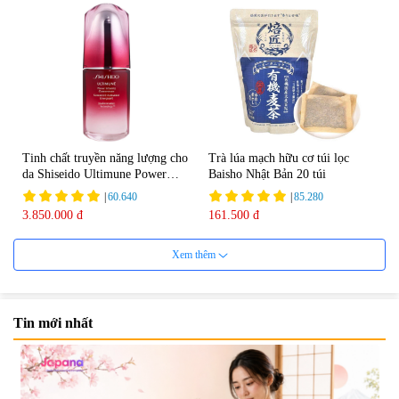
Tinh chất truyền năng lượng cho
Trà lúa mạch hữu cơ túi lọc
da Shiseido Ultimune Power
Baisho Nhật Bản 20 túi
75ml
|
60.640
|
85.280
3.850.000 đ
161.500 đ
Xem thêm
Tin mới nhất
Viên uống bổ não Ribeto Shoji
Viên nang uống cải thiện thị lực,