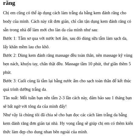
răng
Chị em cũng có thể áp dụng cách làm trắng da bằng kem đánh răng cho
body của mình. Cách này rất đơn giản, chỉ cần tận dụng kem đánh răng có
sẵn trong nhà để làm mới cho làn da của mình như sau:
Bước 1: Tắm sơ qua với nước hơi ấm, sau đó dùng sữa tắm làm sạch da,
lấy khăn mềm lau cho khô.
Bước 2: Dùng kem đánh răng massage đều toàn thân, nên massage kỹ vùng
bẹn nách, khuỷu tay, chân thật đều. Massage tầm 10 phút, thư giãn thêm 5
phút.
Bước 3: Cuối cùng là tắm lại bằng nước ấm cho sạch toàn thân để kết thúc
quá trình dưỡng trắng da.
Tần suất: Mỗi tuần bạn nên tắm 2-3 lần cách này, đảm bảo sau 1 tháng bạn
sẽ bất ngờ với tông da của mình đấy!
Như vậy là chúng tôi đã chia sẻ cho bạn đọc các cách làm trắng da bằng
kem đánh răng đơn giản tại nhà. Hy vọng rằng sẽ giúp chị em có thêm kiến
thức làm đẹp cho dung nhan bên ngoài của mình.