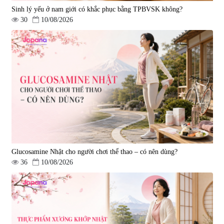
Sinh lý yếu ở nam giới có khắc phục bằng TPBVSK không?
30
10/08/2026
Viên uống bổ gan Ribeto Shoji
Viên uống hỗ trợ cải thiện thoát
Hepaclean 60 viên
vị đĩa đệm Kyoto Has 30 viên
|
543.205
|
14.560
690.000 đ
1.600.000 đ
Glucosamine Nhật cho người chơi thể thao – có nên dùng?
36
10/08/2026
Viên uống hỗ trợ giấc ngủ Fujina
Viên uống phòng ngừa & hỗ trợ
Sleepy Nhật Bản 80 viên
điều trị đột quỵ Biken Kinase
Gold 60 viên
|
13.760
|
0
580.000 đ
1.570.000 đ