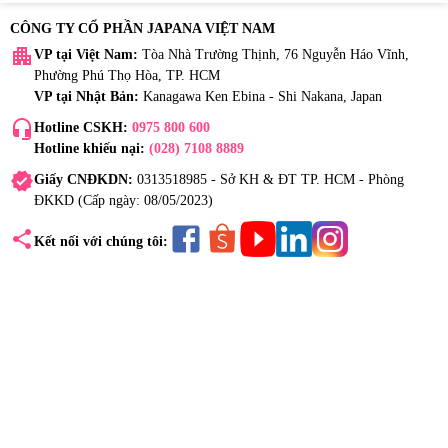
CÔNG TY CỔ PHẦN JAPANA VIỆT NAM
apartment
VP tại Việt Nam:
Tòa Nhà Trường Thịnh, 76 Nguyễn Háo Vĩnh,
Phường Phú Thọ Hòa, TP. HCM
VP tại Nhật Bản:
Kanagawa Ken Ebina - Shi Nakana, Japan
headset_mic
Hotline CSKH:
0975 800 600
Hotline khiếu nại:
(028) 7108 8889
verified
Giấy CNĐKDN:
0313518985 - Sở KH & ĐT TP. HCM - Phòng
ĐKKD (Cấp ngày: 08/05/2023)
share
Kết nối với chúng tôi: