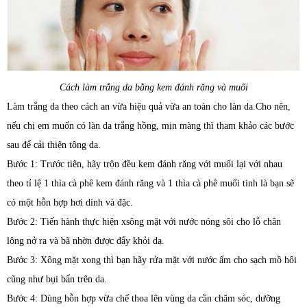
Cách làm trắng da bằng kem đánh răng và muối
Làm trắng da theo cách an vừa hiệu quả vừa an toàn cho làn da.Cho nên,
nếu chị em muốn có làn da trắng hồng, mịn màng thì tham khảo các bước
sau để cải thiện tông da.
Bước 1: Trước tiên, hãy trộn đều kem đánh răng với muối lại với nhau
theo tỉ lệ 1 thìa cà phê kem đánh răng và 1 thìa cà phê muối tinh là bạn sẽ
có một hỗn hợp hơi dính và đặc.
Bước 2: Tiến hành thực hiện xsông mặt với nước nóng sôi cho lỗ chân
lông nở ra và bã nhờn được đẩy khỏi da.
Bước 3: Xông mặt xong thì bạn hãy rửa mặt với nước ấm cho sạch mồ hôi
cũng như bụi bẩn trên da.
Bước 4: Dùng hỗn hợp vừa chế thoa lên vùng da cần chăm sóc, dưỡng