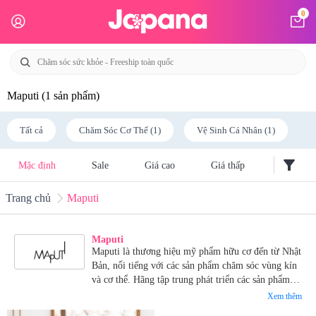
0
Maputi
(1 sản phẩm)
Tất cả
Chăm Sóc Cơ Thể (1)
Vệ Sinh Cá Nhân (1)
filter_alt
Mặc định
Sale
Giá cao
Giá thấp
Trang chủ
Maputi
Maputi
Maputi là thương hiệu mỹ phẩm hữu cơ đến từ Nhật
Bản, nổi tiếng với các sản phẩm chăm sóc vùng kín
và cơ thể. Hãng tập trung phát triển các sản phẩm
làm sáng và dưỡng ẩm cho những vùng da nhạy
Xem thêm
cảm, sử dụng nguyên liệu hữu cơ an toàn cho mọi