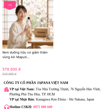
loại da.
-5%
Kem dưỡng hữu cơ giảm thâm
vùng kín Maputi...
579.500 đ
610.000 đ
CÔNG TY CỔ PHẦN JAPANA VIỆT NAM
apartment
VP tại Việt Nam:
Tòa Nhà Trường Thịnh, 76 Nguyễn Háo Vĩnh,
Phường Phú Thọ Hòa, TP. HCM
VP tại Nhật Bản:
Kanagawa Ken Ebina - Shi Nakana, Japan
headset_mic
Hotline CSKH:
0975 800 600