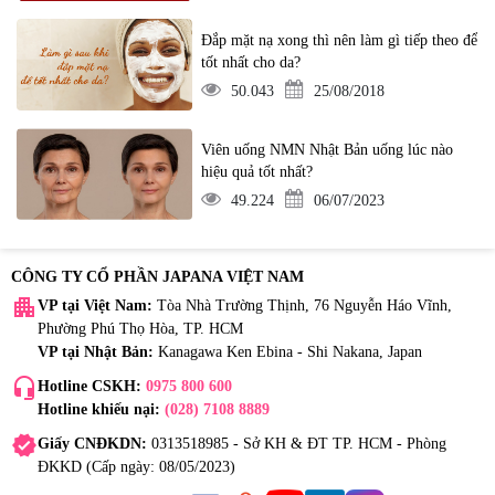
Đắp mặt nạ xong thì nên làm gì tiếp theo để
tốt nhất cho da?
50.043
25/08/2018
Viên uống NMN Nhật Bản uống lúc nào
hiệu quả tốt nhất?
49.224
06/07/2023
CÔNG TY CỔ PHẦN JAPANA VIỆT NAM
apartment
VP tại Việt Nam:
Tòa Nhà Trường Thịnh, 76 Nguyễn Háo Vĩnh,
Phường Phú Thọ Hòa, TP. HCM
VP tại Nhật Bản:
Kanagawa Ken Ebina - Shi Nakana, Japan
headset_mic
Hotline CSKH:
0975 800 600
Hotline khiếu nại:
(028) 7108 8889
verified
Giấy CNĐKDN:
0313518985 - Sở KH & ĐT TP. HCM - Phòng
ĐKKD (Cấp ngày: 08/05/2023)