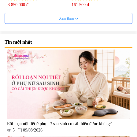
3.850.000 đ
161.500 đ
Xem thêm
Tin mới nhất
Viên uống bổ não Ribeto Shoji
Viên nang uống cải thiện thị lực,
Ichoha Ekisu Plus - 90 viên
trí nhớ DHA + EPA + Flaxseed
Oil 30 viên/gói - Date 02/2027
|
57.920
|
52.346
1.450.000 đ
225.000 đ
Rối loạn nội tiết ở phụ nữ sau sinh có cải thiện được không?
5
09/08/2026