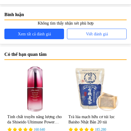
quả
Bình luận
Không tìm thấy nhận xét phù hợp
Xem tất cả đánh giá
Viết đánh giá
Có thể bạn quan tâm
Tinh chất truyền năng lượng cho
Trà lúa mạch hữu cơ túi lọc
da Shiseido Ultimune Power
Baisho Nhật Bản 20 túi
75ml
|
60.640
|
85.280