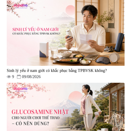
Tẩy tế bào chết Nichiei Bussan
Viên uống hỗ trợ bền thành
Nano NMN+ Peeling Gel
mạch, ngừa tai biến Elastin Plus
Luxury 200g
& Nattokinase Hokoen 80 viên
|
0
|
0
1.490.000 đ
980.000 đ
Sinh lý yếu ở nam giới có khắc phục bằng TPBVSK không?
9
09/08/2026
Viên uống bổ gan Ribeto Shoji
Viên uống hỗ trợ cải thiện thoát
Hepaclean 60 viên
vị đĩa đệm Kyoto Has 30 viên
|
543.205
|
14.560
690.000 đ
1.600.000 đ