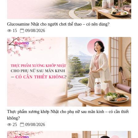
Glucosamine Nhật cho người chơi thể thao – có nên dùng?
15
09/08/2026
Viên uống hỗ trợ giấc ngủ Fujina
Viên uống phòng ngừa & hỗ trợ
Sleepy Nhật Bản 80 viên
điều trị đột quỵ Biken Kinase
Gold 60 viên
|
13.760
|
0
580.000 đ
1.570.000 đ
Thực phẩm xương khớp Nhật cho phụ nữ sau mãn kinh – có cần thiết
không?
25
09/08/2026