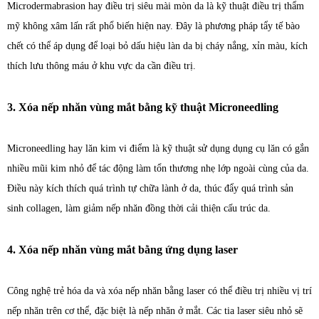
Microdermabrasion hay điều trị siêu mài mòn da là kỹ thuật điều trị thẩm
mỹ không xâm lấn rất phổ biến hiện nay. Đây là phương pháp tẩy tế bào
chết có thể áp dụng để loại bỏ dấu hiệu làn da bị cháy nắng, xỉn màu, kích
thích lưu thông máu ở khu vực da cần điều trị.
3. Xóa nếp nhăn vùng mắt bằng kỹ thuật Microneedling
Microneedling hay lăn kim vi điểm là kỹ thuật sử dụng dụng cụ lăn có gắn
nhiều mũi kim nhỏ để tác động làm tổn thương nhẹ lớp ngoài cùng của da.
Điều này kích thích quá trình tự chữa lành ở da, thúc đẩy quá trình sản
sinh collagen, làm giảm nếp nhăn đồng thời cải thiện cấu trúc da.
4. Xóa nếp nhăn vùng mắt bằng ứng dụng laser
Công nghệ trẻ hóa da và xóa nếp nhăn bằng laser có thể điều trị nhiều vị trí
nếp nhăn trên cơ thể, đặc biệt là nếp nhăn ở mắt. Các tia laser siêu nhỏ sẽ