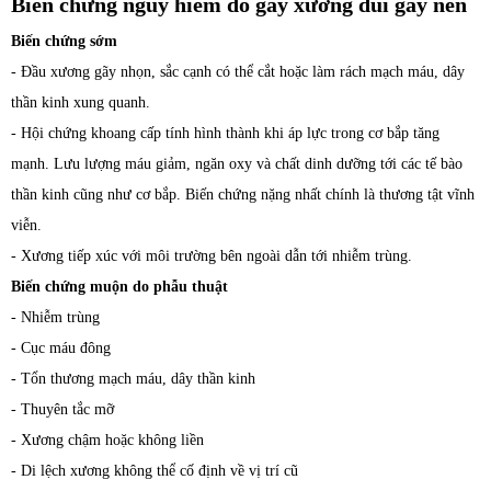
Biến chứng nguy hiểm do gãy xương đùi gây nên
Biến chứng sớm
- Đầu xương gãy nhọn, sắc cạnh có thể cắt hoặc làm rách mạch máu, dây
thần kinh xung quanh.
- Hội chứng khoang cấp tính hình thành khi áp lực trong cơ bắp tăng
mạnh. Lưu lượng máu giảm, ngăn oxy và chất dinh dưỡng tới các tế bào
thần kinh cũng như cơ bắp. Biến chứng nặng nhất chính là thương tật vĩnh
viễn.
- Xương tiếp xúc với môi trường bên ngoài dẫn tới nhiễm trùng.
Biến chứng muộn do phẫu thuật
- Nhiễm trùng
- Cục máu đông
- Tổn thương mạch máu, dây thần kinh
- Thuyên tắc mỡ
- Xương chậm hoặc không liền
- Di lệch xương không thể cố định về vị trí cũ