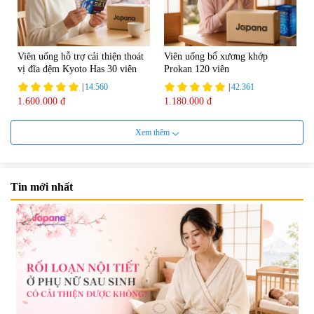
Viên uống hỗ trợ cải thiện thoát
Viên uống bổ xương khớp
vị đĩa đệm Kyoto Has 30 viên
Prokan 120 viên
|
14.560
|
42.361
1.600.000 đ
1.180.000 đ
Xem thêm
Tin mới nhất
Viên uống hỗ trợ Gout Ribeto
Viên uống hỗ trợ xương khớp
Shoji The Goutto 150 viên
Kendai Glucosamine Hộp 180
viên
|
73.520
|
9.280
1.500.000 đ
690.000 đ