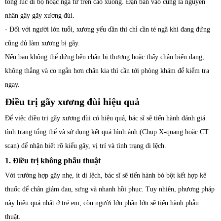
tông lúc đi bộ hoặc ngã từ trên cao xuống. Đạn bắn vào cũng là nguyên
nhân gây gãy xương đùi.
- Đối với người lớn tuổi, xương yếu dần thì chỉ cần té ngã khi đang đứng
cũng đủ làm xương bị gãy.
Nếu bạn không thể đứng bên chân bị thương hoặc thấy chân biến dạng,
không thẳng và co ngắn hơn chân kia thì cần tới phòng khám để kiểm tra
ngay.
Điều trị gãy xương đùi hiệu quả
Để việc điều trị gãy xương đùi có hiệu quả, bác sĩ sẽ tiến hành đánh giá
tình trạng tổng thể và sử dụng kết quả hình ảnh (Chụp X-quang hoặc CT
scan) để nhận biết rõ kiểu gãy, vị trí và tình trạng di lệch.
1. Điều trị không phẫu thuật
Với trường hợp gãy nhẹ, ít di lệch, bác sĩ sẽ tiến hành bó bột kết hợp kê
thuốc để chân giảm đau, sưng và nhanh hồi phục. Tuy nhiên, phương pháp
này hiệu quả nhất ở trẻ em, còn người lớn phần lớn sẽ tiến hành phẫu
thuật.