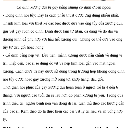
Cố định xương đùi bị gãy bằng khung cố định ở bên ngoài
- Đóng đinh nội tủy: Đây là cách phẫu thuật được ứng dụng nhiều nhất.
Thanh kim loại với thiết kế đặc biệt được đưa vào ống tủy của xương đùi,
giữ vết gãy luôn cố định. Đinh được làm từ titan, đa dạng về độ dài và
đường kính để phù hợp với hầu hết xương đùi. Chúng có thể đưa vào ống
tủy từ đầu gối hoặc hông.
- Cố định bằng nẹp vít: Đầu tiên, mảnh xương được nắn chỉnh về đúng vị
trí. Tiếp đến, bác sĩ sẽ dùng ốc vít và nẹp kim loại gắn vào mặt ngoài
xương. Cách chữa trị này được sử dụng trong trường hợp không đóng đinh
nội tủy được hoặc gãy xương mở rộng tới khớp háng, đầu gối.
Thời gian hồi phục của gãy xương đùi hoàn toàn ở người trẻ là 4 đến 6
tháng. Với người cao tuổi thì sẽ lâu hơn do phần xương bị yếu. Trong quá
trình điều trị, người bệnh nên vận động đi lại, tuân thủ theo các hướng dẫn
của bác sĩ. Kèm theo đó là thực hiện các bài vật lý trị liệu và ăn uống hợp
lý.