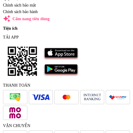
Chính sách bảo mật
Chính sách bảo hành
auto_awesome
Cẩm nang tiêu dùng
Tiện ích
TẢI APP
THANH TOÁN
VẬN CHUYỂN