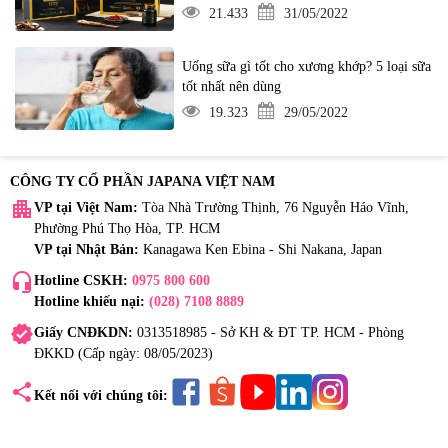
21.433
31/05/2022
Uống sữa gì tốt cho xương khớp? 5 loại sữa
tốt nhất nên dùng
19.323
29/05/2022
CÔNG TY CỔ PHẦN JAPANA VIỆT NAM
apartment
VP tại Việt Nam:
Tòa Nhà Trường Thịnh, 76 Nguyễn Háo Vĩnh,
Phường Phú Thọ Hòa, TP. HCM
VP tại Nhật Bản:
Kanagawa Ken Ebina - Shi Nakana, Japan
headset_mic
Hotline CSKH:
0975 800 600
Hotline khiếu nại:
(028) 7108 8889
verified
Giấy CNĐKDN:
0313518985 - Sở KH & ĐT TP. HCM - Phòng
ĐKKD (Cấp ngày: 08/05/2023)
share
Kết nối với chúng tôi: