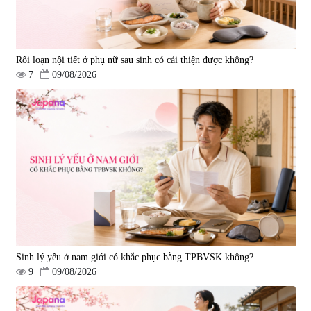
Rối loạn nội tiết ở phụ nữ sau sinh có cải thiện được không?
7
09/08/2026
Viên uống hỗ trợ xương khớp
Viên uống hỗ trợ xương khớp
Super Glucosamine DX Hokoen
Yoro Factory Kyoto Has 50EX
300 viên
Plus 30 viên
|
456
|
0
980.000 đ
2.380.000 đ
Sinh lý yếu ở nam giới có khắc phục bằng TPBVSK không?
9
09/08/2026