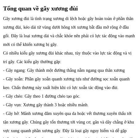
Tổng quan về gãy xương đùi
Gãy xương đùi là tình trạng xương di lệch hoặc gãy hoàn toàn ở phần thân
xương đùi, kéo dài từ vùng dưới hông tới xương bắt đầu mở rộng ở đầu
gối. Đây là loại xương dài và chắc khỏe nên phải có lực tác động vào mạnh
mới có thể khiến xương bị gãy.
Có nhiều kiểu gãy xương đùi khác nhau, tùy thuộc vào lực tác động và vị
trí gãy. Các kiểu gãy thường gặp:
- Gãy ngang: Gãy thành một đường thẳng nằm ngang qua thân xương
- Gãy xoắn: Phần gãy xoắn quanh xương tựa như đường sọc xoắn quanh
kẹo. Chấn thương này xuất hiện khi có lực xoắn tác động vào đùi.
- Gãy chéo: Gãy theo 1 đường chéo tạo góc.
- Gãy vụn: Xương gãy thành 3 hoặc nhiều mảnh.
- Gãy hở: Mảnh xương đâm xuyên qua da hoặc vết thương xuyên thấu tới
tận xương gãy. Chúng gây tổn thương tới vùng cơ, gân và dây chằng ở khu
vực xung quanh phần xương gãy. Đây là loại gãy nguy hiểm và dễ gặp