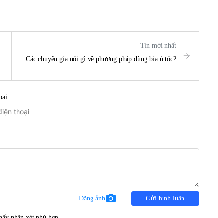
Tin mới nhất
Các chuyên gia nói gì về phương pháp dùng bia ủ tóc?
oại
photo_camera
Đăng ảnh
Gửi bình luận
hấy nhận xét phù hợp