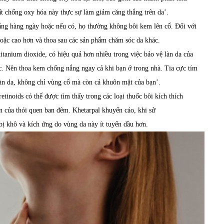
t chống oxy hóa này thực sự làm giảm căng thẳng trên da
’
.
ng hàng ngày hoặc nếu có,
họ thường
không bôi kem lên cổ.
Đối với
oặc cao hơn và thoa sau các sản phẩm chăm sóc da khác.
itanium dioxide, có hiệu quả hơn nhiều trong việc bảo vệ làn da của
c.
Nên
thoa kem chống nắng ngay cả khi bạn ở trong nhà.
Tia cực tím
àn da
, không chỉ
vùng
cổ mà còn cả khuôn mặt của bạn
’
.
retinoids có thể được tìm thấy trong các loại thuốc bôi kích thích
n của thói quen ban đêm.
Khetarpal
khuyến cáo, khi
sử
bị
khô
và
kích ứng
do vùng da này
ít tuyến dầu hơn.