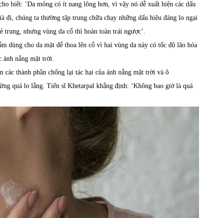
cho biết:
‘
Da mỏng có ít nang lông hơn, vì vậy nó dễ xuất hiện các dấu
ià đi,
chúng ta thường
tập trung chữa chạy những
dấu hiệu đáng lo ngại
ẻ trung
, nhưng vùng da cổ thì hoàn toàn trái ngược’.
hẩm
dùng cho da mặt để thoa lên cổ
vì hai vùng da này có tốc độ lão hóa
 ánh nắng mặt trời
.
m các thành phần chống lại
tác hại của
ánh nắng mặt trời và ô
ừng quá lo lắng.
Tiến sĩ Khetarpal
khẳng định
:
‘
Không bao giờ là quá