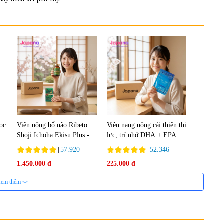
lọc
Viên uống bổ não Ribeto
Viên nang uống cải thiện thị
Shoji Ichoha Ekisu Plus -
lực, trí nhớ DHA + EPA +
90 viên
Flaxseed Oil 30 viên/gói -
|
57.920
|
52.346
Date 02/2027
1.450.000 đ
225.000 đ
em thêm