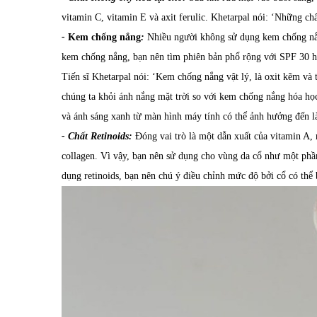
vitamin C, vitamin E và axit ferulic.
Khetarpal
nói
:
‘
Những chấ
-
Kem chống nắng
:
Nhiều người
không sử dụng kem chống nắ
kem chống nắng, bạn nên t
ìm phiên bản phổ rộng với SPF 30 h
Tiến sĩ Khetarpal nói:
‘
Kem chống nắng vật lý, là oxit kẽm và t
chúng ta khỏi ánh nắng mặt trời so với kem chống nắng hóa họ
và ánh sáng xanh từ màn hình máy tính có thể ảnh hưởng đến
l
-
Chất
Retinoids
:
Đóng vai trò là m
ột dẫn xuất của vitamin A, 
collagen.
Vì vậy, bạn nên
sử dụng cho
vùng da
cổ như một phầ
dụng
r
etinoids,
bạn nên chú ý điều chỉnh mức độ bởi cổ có thể 