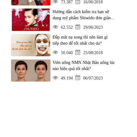
73.387
16/06/2018
Hướng dẫn cách kiểm tra hạn sử
dụng mỹ phẩm Shiseido đơn giản
nhất
62.552
29/06/2023
Đắp mặt nạ xong thì nên làm gì
tiếp theo để tốt nhất cho da?
50.040
25/08/2018
Viên uống NMN Nhật Bản uống lúc
nào hiệu quả tốt nhất?
49.194
06/07/2023