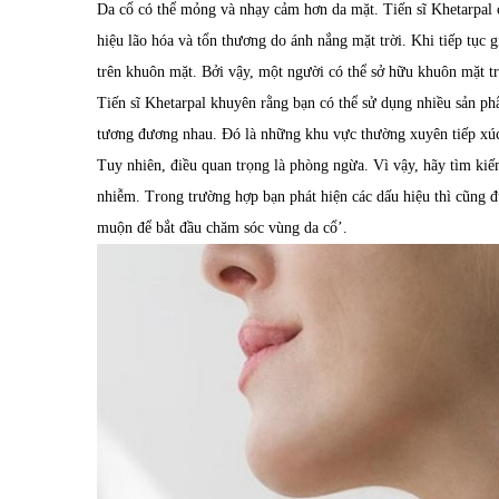
Da cổ có thể mỏng và nhạy cảm hơn da mặt. Tiến sĩ Khetarpal 
hiệu lão hóa và tổn thương do ánh nắng mặt trời.
Khi tiếp tục g
trên khuôn mặt
.
Bởi vậy,
một người
có thể sở hữu
khuôn mặt tr
Tiến sĩ Khetarpal
khuyên rằng
bạn có thể sử dụng nhiều sản p
tương đương nhau. Đó là những khu vực thường xuyên tiếp xúc
Tuy nhiên, điều quan trọng là
phòng ngừa. Vì vậy, hãy
t
ìm kiế
nhiễm.
Trong trường hợp bạn phát hiện
các dấu hiệu
thì cũng đ
muộn để bắt đầu chăm sóc
vùng da cổ’
.