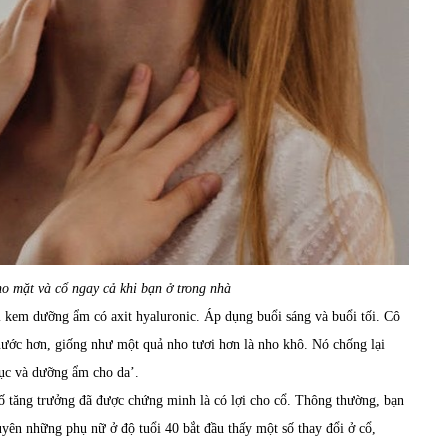
 mặt và cổ ngay cả khi bạn ở trong nhà
 kem dưỡng ẩm có axit hyaluronic. Áp dụng buổi sáng và buổi tối.
Cô
nước hơn
,
giống như một quả nho
tươi
hơn là nho khô. Nó chống lại
ục và dưỡng ẩm cho da
’.
tố tăng trưởng đã được chứng minh là có lợi cho cổ. Thông thường, bạn
yên những phụ nữ ở độ tuổi 40 bắt đầu thấy một số thay đổi ở cổ,