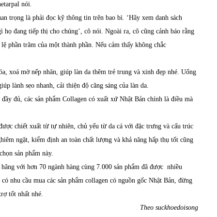
tarpal nói.
uan trọng là phải đọc
kỹ
thông tin trên bao bì.
‘
Hãy xem danh sách
ì họ đang tiếp thị cho chúng
’,
cô nói.
Ngoài ra, cô cũng cảnh báo rằng
ỷ lệ phần trăm của một thành phần. Nếu
cảm thấy
không chắc
hóa, xoá mờ nếp nhăn, giúp làn da thêm trẻ trung và xinh đẹp nhé. Uống
úp lành sẹo nhanh, cải thiện độ căng sáng của làn da.
g đầy đủ, các sản phẩm
Collagen
có xuất xứ Nhật Bản chính là điều mà
ợc chiết xuất từ tự nhiên, chủ yếu từ da cá với đặc trưng và cấu trúc
ghiêm ngặt, kiểm định an toàn chất lượng và khả năng hấp thụ tốt cũng
 chọn sản phẩm này.
h hãng với hơn 70 ngành hàng cùng 7.000 sản phẩm đã được nhiều
g có nhu cầu mua các sản phẩm collagen có nguồn gốc Nhật Bản, đừng
rợ tốt nhất nhé.
Theo suckhoedoisong