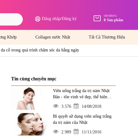
GIỎ HÀNG
Đăng nhập
/
Đăng ký
0
Sản phẩm
ơng Khớp
Collagen nước Nhật
Tất Cả Thương Hiệu
da cổ trong quá trình chăm sóc da hằng ngày
Tin cùng chuyên mục
Viên uống trắng da trị nám Nhật
Bản - tôn vinh vẻ đẹp, thể hiện
đẳng cấp
3.576
14/08/2018
Bí quyết sử dụng viên uống trắng
da trị nám của Nhật
2.989
11/11/2016