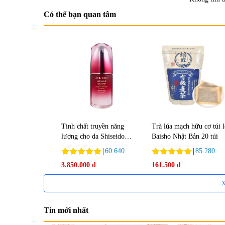
Có thể bạn quan tâm
Tinh chất truyền năng
Trà lúa mạch hữu cơ túi 
lượng cho da Shiseido
Baisho Nhật Bản 20 túi
Ultimune Power 75ml
|
60.640
|
85.280
3.850.000 đ
161.500 đ
X
Tin mới nhất