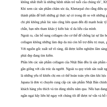
không nhất thiết là những bệnh nhân trẻ tuổi của chúng tôi
’,
Khe
Khi xem các sản phẩm chăm sóc da, Khetarpal
cho r
ằng điều q
thành phần để biết những gì thực sự có trong đó so với những g
chi phí không phải lúc nào cũng liên quan đến độ mạnh hoặc t
chắn,
bạn
nên
tham khảo ý kiến
bác sĩ da liễu của mình
.
Ngoài ra, cần bổ sung collagen cho cơ thể để chống lại sự lão 
collagen không những làm đẹp da mà còn hỗ trợ điều trị mụn, gi
Với nguồn gốc xuất xứ rõ ràng, đã được kiểm nghiệm lâm sàn
phái đẹp đang tìm kiếm.
Phần lớn các sản phẩm collagen của Nhật Bản đều là sản phẩm đư
gần giống với cấu trúc da người. Ngoài ra quy trình sản xuất n
là những yếu tố khiến chị em có thể hoàn toàn yên tâm khi lựa
Japana
là đơn vị chuyên cung cấp các sản phẩm Nhật Bản chín
khách hàng yêu thích và tin dùng nhiều năm qua. Nếu bạn đan
ngần ngại hãy liên hệ ngay với chúng tôi để được tư vấn và hỗ t