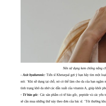
Nên sử dụng kem chống nắng cho
-
Axit hyaluronic
:
Tiến sĩ Khetarpal gợi ý
bạn
hãy tìm một loại
nói:
‘
Khi sử dụng tại chỗ, nó có thể làm cho da của bạn ngậm 
tình trạng khô da nhờ các dẫn xuất của vitamin A
,
giúp khôi ph
-
Tế bào gốc
:
Các sản phẩm có tế bào gốc, peptide và các yếu 
sẽ cần mua những thứ này theo đơn của bác sĩ.
‘
Tôi thường khu