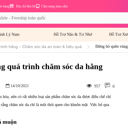
ơn hàng
Địa chỉ liên hệ
Cẩm nang mua sắm
inh Lý Nam
Hỗ Trợ Não & Trí Nhớ
Hỗ Trợ Xư
hính hãng – Chăm sóc da an toàn & hiệu quả
Đừng bỏ quên vùng 
g quá trình chăm sóc da hằng
14/10/2021
957
0
ão hóa, nên có rất nhiều loại sản phẩm chăm sóc da được điều chế chỉ
rằng chăm sóc da chỉ là một thói quen cho khuôn mặt. Việc bỏ qua
uá muộn