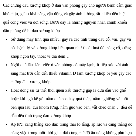
Các chứng đau xương khớp ở dân văn phòng gây cho người bệnh cảm giác
khó chịu, giảm khả năng vận động và gây ảnh hưởng rất nhiều đến hiệu
quả công việc và đời sống. Dưới đây là những nguyên nhân chính khiến
dân phòng dễ bị đau xương khớp:
Sử dụng máy tính quá nhiều: gây ra các tình trạng đau cổ, vai, gáy và
các bệnh lý về xương khớp liên quan như thoái hoá đốt sống cổ, cứng
khớp ngón tay, thoát vị đĩa đệm…
Ngồi quá lâu: làm việc ở văn phòng có máy lạnh, ít tiếp xúc với ánh
sáng mặt trời dẫn đến thiếu vitamin D làm xương khớp bị yếu gây các
chứng đau xương khớp.
Hoạt động sai tư thế: thói quen xấu thường gặp là dựa đầu vào ghế
hoặc khi ngủ kê gối nằm quá cao hay quá thấp, nằm nghiêng về một
bên quá lâu, cúi khom lưng, nằm gục vào bàn, vắt chéo chân… đều dễ
dẫn đến tình trạng đau xương khớp.
Áp lực, căng thẳng kéo dài: trạng thái lo lắng, áp lực và căng thẳng do
công việc trong một thời gian dài cùng chế độ ăn uống không phù hợp