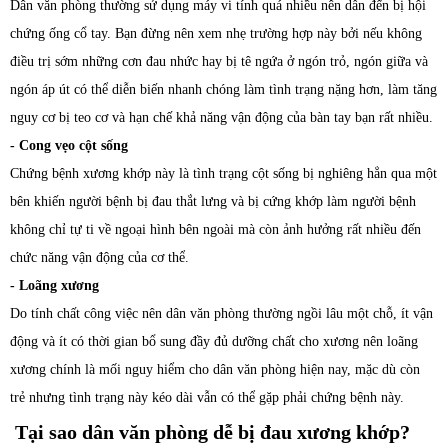
Dân văn phòng thường sử dụng máy vi tính quá nhiều nên dẫn đến bị hội
chứng ống cổ tay. Bạn đừng nên xem nhẹ trường hợp này bởi nếu không
điều trị sớm những cơn đau nhức hay bị tê ngứa ở ngón trỏ, ngón giữa và
ngón áp út có thể diễn biến nhanh chóng làm tình trạng nặng hơn, làm tăng
nguy cơ bị teo cơ và hạn chế khả năng vận động của bàn tay bạn rất nhiều.
- Cong vẹo cột sống
Chứng bệnh xương khớp này là tình trạng cột sống bị nghiêng hẳn qua một
bên khiến người bệnh bị đau thắt lưng và bị cứng khớp làm người bệnh
không chỉ tự ti về ngoại hình bên ngoài mà còn ảnh hưởng rất nhiều đến
chức năng vận động của cơ thể.
- Loãng xương
Do tính chất công việc nên dân văn phòng thường ngồi lâu một chỗ, ít vận
động và ít có thời gian bổ sung đầy đủ dưỡng chất cho xương nên loãng
xương chính là mối nguy hiểm cho dân văn phòng hiện nay, mặc dù còn
trẻ nhưng tình trạng này kéo dài vẫn có thể gặp phải chứng bệnh này.
Tại sao dân văn phòng dễ bị đau xương khớp?