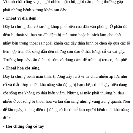
Vì tính chất công việc, ngồi nhiều một chỗ, giới dân phòng thường gặp
phải những bệnh xương khớp sau đây:
- Thoát vị đĩa đệm
Đây là chứng đau cơ xương khớp phổ biến của dân văn phòng. Ở phần đĩa
đệm bị thoát vị, bao xơ đĩa đệm bị mài mòn hoặc bị rách làm cho chất
nhầy bên trong thoát ra ngoài khiến các dây thần kinh bị chèn ép qua các lỗ
liên hợp trên đốt sống dẫn đến những cơn đau ở thắt lưng, cổ và vai gáy.
Trường hợp này cần điều trị sớm và đúng cách để tránh bị teo cơ, tàn phế.
- Thoái hoá cột sống
Đây là chứng bệnh mãn tính, thường xảy ra ở vị trí chịu nhiều áp lực như
cổ và thắt lưng khiến khả năng vận động bị hạn chế, có thể gây biến dạng
cột sống mà không có dấu hiệu viêm. Những ai mắc phải thường bị đau
nhiều ở cột sống bị thoái hoá và lan dần sang những vùng xung quanh. Nếu
để lâu ngày, không điều trị đúng cách có thể làm người bệnh mất khả năng
đi lại.
- Hội chứng ống cổ tay