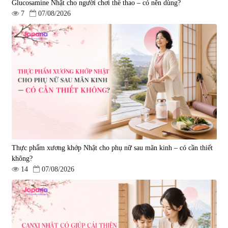
Glucosamine Nhật cho người chơi thể thao – có nên dùng?
7
07/08/2026
Viên uống hỗ trợ xương khớp
Viên uống hỗ trợ xương khớp
Super Glucosamine DX Hokoen
Yoro Factory Kyoto Has 50EX
300 viên
Plus 30 viên
|
456
|
0
980.000 đ
2.380.000 đ
Thực phẩm xương khớp Nhật cho phụ nữ sau mãn kinh – có cần thiết
không?
14
07/08/2026