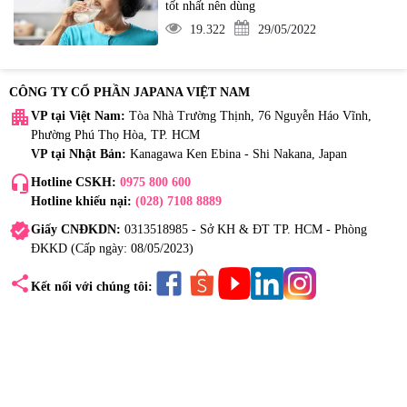
tốt nhất nên dùng
19.322
29/05/2022
CÔNG TY CỔ PHẦN JAPANA VIỆT NAM
apartment
VP tại Việt Nam:
Tòa Nhà Trường Thịnh, 76 Nguyễn Háo Vĩnh,
Phường Phú Thọ Hòa, TP. HCM
VP tại Nhật Bản:
Kanagawa Ken Ebina - Shi Nakana, Japan
headset_mic
Hotline CSKH:
0975 800 600
Hotline khiếu nại:
(028) 7108 8889
verified
Giấy CNĐKDN:
0313518985 - Sở KH & ĐT TP. HCM - Phòng
ĐKKD (Cấp ngày: 08/05/2023)
share
Kết nối với chúng tôi: