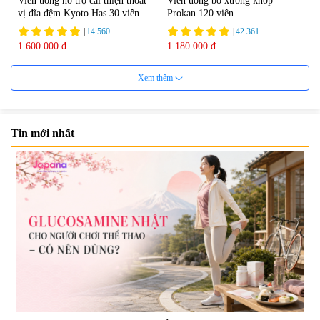
Viên uống hỗ trợ cải thiện thoát
Viên uống bổ xương khớp
vị đĩa đệm Kyoto Has 30 viên
Prokan 120 viên
|
14.560
|
42.361
1.600.000 đ
1.180.000 đ
Xem thêm
Tin mới nhất
Viên uống hỗ trợ Gout Ribeto
Viên uống hỗ trợ xương khớp
Shoji The Goutto 150 viên
Kendai Glucosamine Hộp 180
viên
|
73.520
|
9.280
1.500.000 đ
690.000 đ