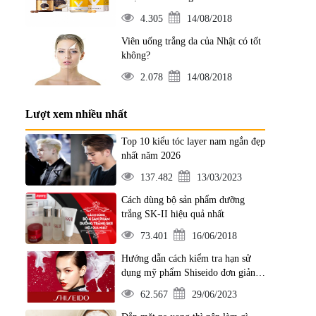
4.305
14/08/2018
Viên uống trắng da của Nhật có tốt
không?
2.078
14/08/2018
Lượt xem nhiều nhất
Top 10 kiểu tóc layer nam ngắn đẹp
nhất năm 2026
137.482
13/03/2023
Cách dùng bộ sản phẩm dưỡng
trắng SK-II hiệu quả nhất
73.401
16/06/2018
Hướng dẫn cách kiểm tra hạn sử
dụng mỹ phẩm Shiseido đơn giản
nhất
62.567
29/06/2023