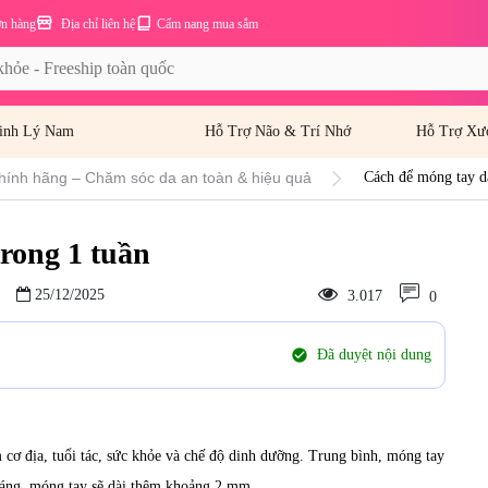
ơn hàng
Địa chỉ liên hệ
Cẩm nang mua sắm
inh Lý Nam
Hỗ Trợ Não & Trí Nhớ
Hỗ Trợ Xư
hính hãng – Chăm sóc da an toàn & hiệu quả
Cách để móng tay dà
rong 1 tuần
25/12/2025
3.017
0
check_circle
Đã duyệt nội dung
cơ địa, tuổi tác, sức khỏe và chế độ dinh dưỡng. Trung bình, móng tay
háng, móng tay sẽ dài thêm khoảng 2 mm.