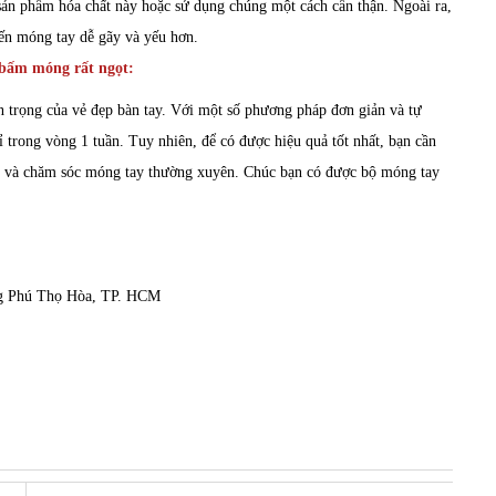
ản phẩm hóa chất này hoặc sử dụng chúng một cách cẩn thận. Ngoài ra,
iến móng tay dễ gãy và yếu hơn.
 bấm móng rất ngọt:
 trọng của vẻ đẹp bàn tay. Với một số phương pháp đơn giản và tự
 trong vòng 1 tuần. Tuy nhiên, để có được hiệu quả tốt nhất, bạn cần
h và chăm sóc móng tay thường xuyên. Chúc bạn có được bộ móng tay
ng Phú Thọ Hòa, TP. HCM