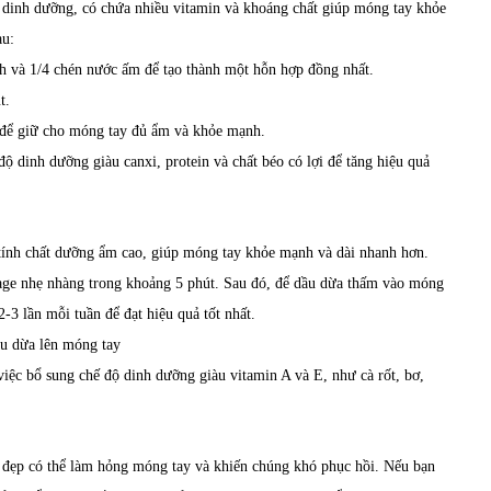
u dinh dưỡng, có chứa nhiều vitamin và khoáng chất giúp móng tay khỏe
au:
h và 1/4 chén nước ấm để tạo thành một hỗn hợp đồng nhất.
t.
để giữ cho móng tay đủ ẩm và khỏe mạnh.
độ dinh dưỡng giàu canxi, protein và chất béo có lợi để tăng hiệu quả
tính chất dưỡng ẩm cao, giúp móng tay khỏe mạnh và dài nhanh hơn.
age nhẹ nhàng trong khoảng 5 phút. Sau đó, để dầu dừa thấm vào móng
-3 lần mỗi tuần để đạt hiệu quả tốt nhất.
việc bổ sung chế độ dinh dưỡng giàu vitamin A và E, như cà rốt, bơ,
 đẹp có thể làm hỏng móng tay và khiến chúng khó phục hồi. Nếu bạn