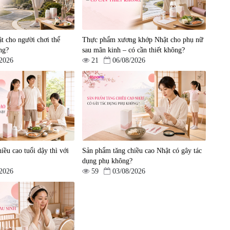
nh
Viên uống bổ gan Ribeto
Viên uống hỗ trợ cải thiện
in
Shoji Hepaclean 60 viên
thoát vị đĩa đệm Kyoto Has
en
30 viên
|
543.205
|
14.560
t cho người chơi thể
Thực phẩm xương khớp Nhật cho phụ nữ
690.000 đ
1.600.000 đ
ng?
sau mãn kinh – có cần thiết không?
/2026
21
06/08/2026
iều cao tuổi dậy thì với
Sản phẩm tăng chiều cao Nhật có gây tác
dụng phụ không?
/2026
59
03/08/2026
ên