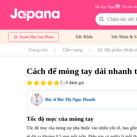
Tải App Ngay
Tra cứu đ
Sức Khỏe
Sức Khỏe & S
Danh Mục Sản Phẩm
Trang chủ
Cẩm nang
10. Mỹ phẩm Nhật c
Cách để móng tay dài nhanh t
5 | 0 đánh giá
Bác sĩ Bùi Thị Ngọc Hoanh
Tốc độ mọc của móng tay
Tốc độ mọc của móng tay phụ thuộc vào nhiều yếu tố, bao gồm 
sẽ dài ra khoảng 0,5 mm mỗi tuần. Điều này có nghĩa là mỗi t