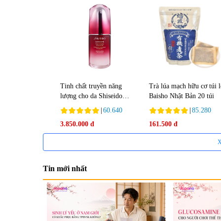
Tinh chất truyền năng
Trà lúa mạch hữu cơ túi 
lượng cho da Shiseido
Baisho Nhật Bản 20 túi
Ultimune Power 75ml
|
60.640
|
85.280
3.850.000 đ
161.500 đ
X
Tin mới nhất