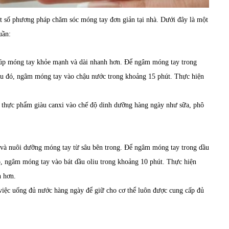
 số phương pháp chăm sóc móng tay đơn giản tại nhà. Dưới đây là một
uần:
iúp móng tay khỏe mạnh và dài nhanh hơn. Để ngâm móng tay trong
au đó, ngâm móng tay vào chậu nước trong khoảng 15 phút. Thực hiện
ố thực phẩm giàu canxi vào chế độ dinh dưỡng hàng ngày như sữa, phô
m và nuôi dưỡng móng tay từ sâu bên trong. Để ngâm móng tay trong dầu
đó, ngâm móng tay vào bát dầu oliu trong khoảng 10 phút. Thực hiện
h hơn.
 việc uống đủ nước hàng ngày để giữ cho cơ thể luôn được cung cấp đủ