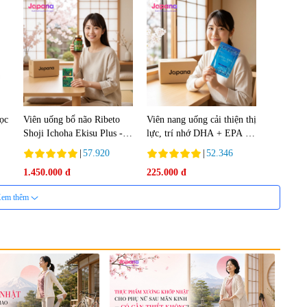
lọc
Viên uống bổ não Ribeto
Viên nang uống cải thiện thị
Shoji Ichoha Ekisu Plus -
lực, trí nhớ DHA + EPA +
90 viên
Flaxseed Oil 30 viên/gói -
|
57.920
|
52.346
Date 02/2027
1.450.000 đ
225.000 đ
em thêm