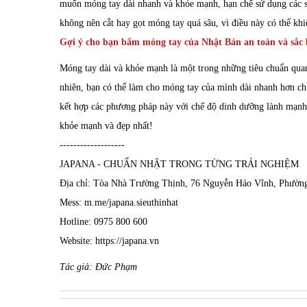
muốn móng tay dài nhanh và khỏe mạnh, hạn chế sử dụng các s
không nên cắt hay gọt móng tay quá sâu, vì điều này có thể kh
Gợi ý cho bạn bấm móng tay của Nhật Bản an toàn và sắc
Móng tay dài và khỏe mạnh là một trong những tiêu chuẩn quan
nhiên, bạn có thể làm cho móng tay của mình dài nhanh hơn chỉ
kết hợp các phương pháp này với chế độ dinh dưỡng lành mạn
khỏe mạnh và đẹp nhất!
-------------------
JAPANA - CHUẨN NHẬT TRONG TỪNG TRẢI NGHIỆM
Địa chỉ: Tòa Nhà Trường Thịnh, 76 Nguyễn Háo Vĩnh, Phườ
Mess: m.me/japana.sieuthinhat
Hotline: 0975 800 600
Website: https://japana.vn
Tác giả: Đức Phạm