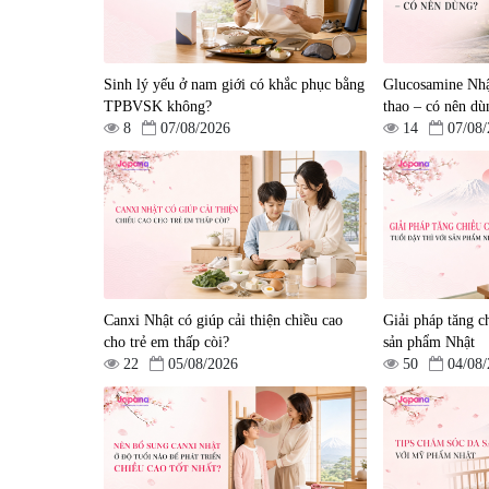
Tẩy tế bào chết Nichiei
Viên uống hỗ trợ bền thà
Bussan Nano NMN+
mạch, ngừa tai biến Elast
Peeling Gel Luxury 200g
Plus & Nattokinase Hoko
|
0
|
0
Sinh lý yếu ở nam giới có khắc phục bằng
80 viên
Glucosamine Nhậ
1.490.000 đ
980.000 đ
TPBVSK không?
thao – có nên dù
8
07/08/2026
14
07/08
Canxi Nhật có giúp cải thiện chiều cao
Giải pháp tăng ch
Viên uống hỗ trợ giấc ngủ
Viên uống phòng ngừa &
cho trẻ em thấp còi?
sản phẩm Nhật
Fujina Sleepy Nhật Bản 80
hỗ trợ điều trị đột quỵ
22
05/08/2026
50
04/08
viên
Biken Kinase Gold 60 vi
|
13.760
|
0
580.000 đ
1.570.000 đ