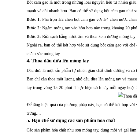
Bột cám gạo là một trong những loại nguyên liệu tự nhiên già
mạnh và dài nhanh hơn. Bạn có thể sử dụng bột cám gạo như s
Bước 1:
Pha trộn 1/2 chén bột cám gạo với 1/4 chén nước chan
Bước 2:
Ngâm móng tay vào hỗn hợp này trong khoảng 20 phú
Bước 3:
Rửa sạch bằng nước ấm và thoa kem dưỡng móng tay 
Ngoài ra, bạn có thể kết hợp việc sử dụng bột cám gạo với chế 
chăm sóc móng tay.
4. Thoa dầu dừa lên móng tay
Dầu dừa là một sản phẩm tự nhiên giàu chất dinh dưỡng và có 
Bạn chỉ cần thoa một lượng nhỏ dầu dừa lên móng tay và mass
tay trong vòng 15-20 phút. Thực hiện cách này mỗi ngày hoặc 2
Để tăng hiệu quả của phương pháp này, bạn có thể kết hợp với 
trứng,...
5. Hạn chế sử dụng các sản phẩm hóa chất
Các sản phẩm hóa chất như sơn móng tay, dung môi và gel làm