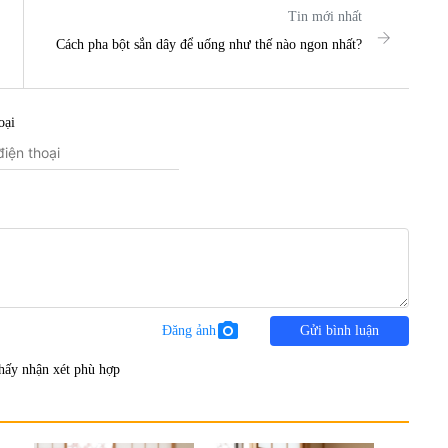
Tin mới nhất
Cách pha bột sắn dây để uống như thế nào ngon nhất?
oại
photo_camera
Đăng ảnh
Gửi bình luận
hấy nhận xét phù hợp