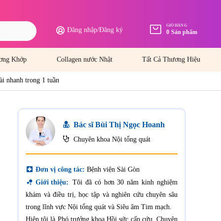
GIỎ HÀNG
Đăng nhập
/
Đăng ký
0
Sản phẩm
ơng Khớp
Collagen nước Nhật
Tất Cả Thương Hiệu
i nhanh trong 1 tuần
Bác sĩ Bùi Thị Ngọc Hoanh
Chuyên khoa Nội tổng quát
local_hospital
Đơn vị công tác:
Bệnh viện Sài Gòn
bubble_chart
Giới thiệu:
Tôi đã có hơn 30 năm kinh nghiệm
khám và điều trị, học tập và nghiên cứu chuyên sâu
trong lĩnh vực Nội tổng quát và Siêu âm Tim mạch.
Hiện tôi là Phó trưởng khoa Hồi sức cấp cứu, Chuyên