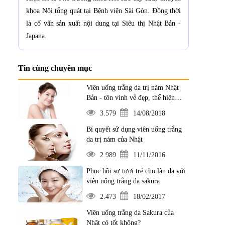
khoa Nội tổng quát tại Bệnh viện Sài Gòn. Đồng thời
là cố vấn sản xuất nội dung tại Siêu thị Nhật Bản -
Japana.
Tin cùng chuyên mục
Viên uống trắng da trị nám Nhật
Bản - tôn vinh vẻ đẹp, thể hiện
đẳng cấp
3.579
14/08/2018
Bí quyết sử dụng viên uống trắng
da trị nám của Nhật
2.989
11/11/2016
Phục hồi sự tươi trẻ cho làn da với
viên uống trắng da sakura
2.473
18/02/2017
Viên uống trắng da Sakura của
Nhật có tốt không?