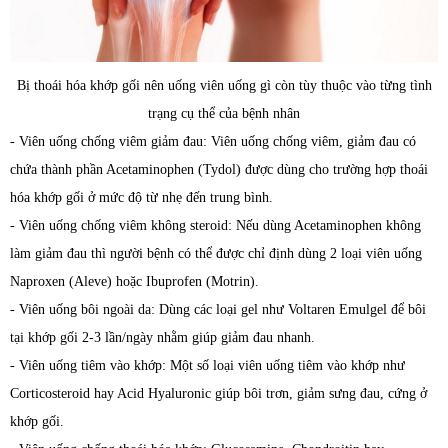
Bị thoái hóa khớp gối nên uống viên uống gì còn tùy thuộc vào từng tình
trạng cụ thể của bệnh nhân
- Viên uống chống viêm giảm đau: Viên uống chống viêm, giảm đau có
chứa thành phần Acetaminophen (Tydol) được dùng cho trường hợp thoái
hóa khớp gối ở mức độ từ nhẹ đến trung bình.
- Viên uống chống viêm không steroid: Nếu dùng Acetaminophen không
làm giảm đau thì người bệnh có thể được chỉ định dùng 2 loại viên uống
Naproxen (Aleve) hoặc Ibuprofen (Motrin).
- Viên uống bôi ngoài da: Dùng các loại gel như Voltaren Emulgel để bôi
tại khớp gối 2-3 lần/ngày nhằm giúp giảm đau nhanh.
- Viên uống tiêm vào khớp: Một số loại viên uống tiêm vào khớp như
Corticosteroid hay Acid Hyaluronic giúp bôi trơn, giảm sưng đau, cứng ở
khớp gối.