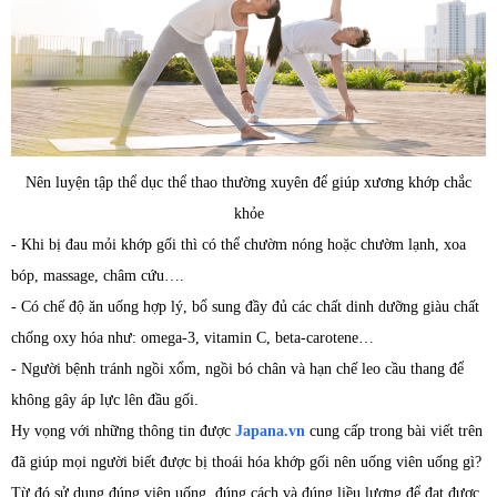
Nên luyện tập thể dục thể thao thường xuyên để giúp xương khớp chắc
khỏe
- Khi bị đau mỏi khớp gối thì có thể chườm nóng hoặc chườm lạnh, xoa
bóp, massage, châm cứu….
- Có chế độ ăn uống hợp lý, bổ sung đầy đủ các chất dinh dưỡng giàu chất
chống oxy hóa như: omega-3, vitamin C, beta-carotene…
- Người bệnh tránh ngồi xổm, ngồi bó chân và hạn chế leo cầu thang để
không gây áp lực lên đầu gối.
Hy vọng với những thông tin được
Japana.vn
cung cấp trong bài viết trên
đã giúp mọi người biết được bị thoái hóa khớp gối nên uống viên uống gì?
Từ đó sử dụng đúng viên uống, đúng cách và đúng liều lượng để đạt được