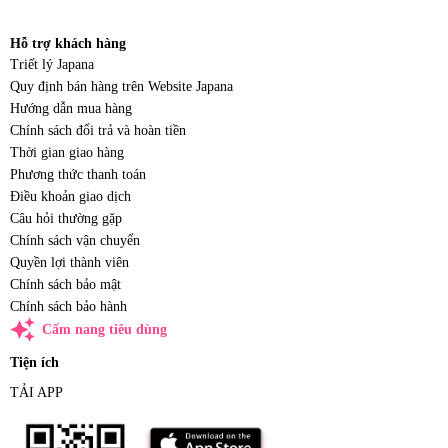
Hỗ trợ khách hàng
Triết lý Japana
Quy định bán hàng trên Website Japana
Hướng dẫn mua hàng
Chính sách đổi trả và hoàn tiền
Thời gian giao hàng
Phương thức thanh toán
Điều khoản giao dịch
Câu hỏi thường gặp
Chính sách vận chuyển
Quyền lợi thành viên
Chính sách bảo mật
Chính sách bảo hành
auto_awesome
Cẩm nang tiêu dùng
Tiện ích
TẢI APP