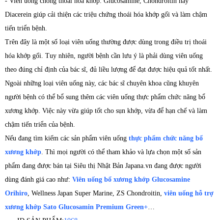
- Viên uống chống thoái hóa khớp: Glucosamine, Chondroitin hay
Diacerein giúp cải thiện các triệu chứng thoái hóa khớp gối và làm chậm
tiến triển bệnh.
Trên đây là một số loại viên uống thường được dùng trong điều trị thoái
hóa khớp gối. Tuy nhiên, người bệnh cần lưu ý là phải dùng viên uống
theo đúng chỉ định của bác sĩ, đủ liều lượng để đạt được hiệu quả tốt nhất.
Ngoài những loại viên uống này, các bác sĩ chuyên khoa cũng khuyên
người bệnh có thể bổ sung thêm các viên uống thực phẩm chức năng bổ
xương khớp. Việc này vừa giúp tốt cho sụn khớp, vừa để hạn chế và làm
chậm tiến triển của bệnh.
Nếu đang tìm kiếm các sản phẩm viên uống
thực phẩm chức năng bổ
xương khớp
. Thì mọi người có thể tham khảo và lựa chọn một số sản
phẩm đang được bán tại Siêu thị Nhật Bản Japana.vn đang được người
dùng đánh giá cao như:
Viên uống bổ xương khớp Glucosamine
Orihiro
, Wellness Japan Super Marine, ZS Chondroitin,
viên uống hỗ trợ
xương khớp Sato Glucosamin Premium Green+
…