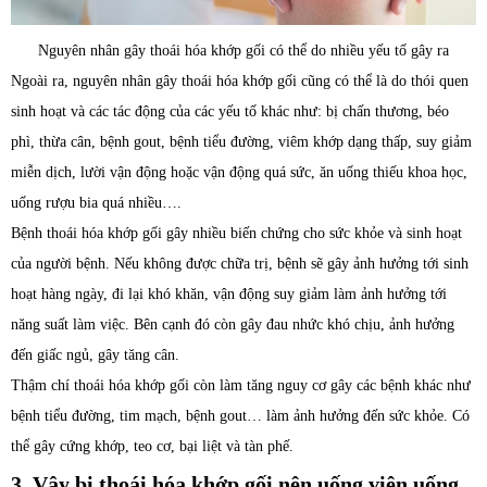
Nguyên nhân gây thoái hóa khớp gối có thể do nhiều yếu tố gây ra
Ngoài ra, nguyên nhân gây thoái hóa khớp gối cũng có thể là do thói quen
sinh hoạt và các tác động của các yếu tố khác như: bị chấn thương, béo
phì, thừa cân, bệnh gout, bệnh tiểu đường, viêm khớp dạng thấp, suy giảm
miễn dịch, lười vận động hoặc vận động quá sức, ăn uống thiếu khoa học,
uống rượu bia quá nhiều….
Bệnh thoái hóa khớp gối gây nhiều biến chứng cho sức khỏe và sinh hoạt
của người bệnh. Nếu không được chữa trị, bệnh sẽ gây ảnh hưởng tới sinh
hoạt hàng ngày, đi lại khó khăn, vận động suy giảm làm ảnh hưởng tới
năng suất làm việc. Bên cạnh đó còn gây đau nhức khó chịu, ảnh hưởng
đến giấc ngủ, gây tăng cân.
Thậm chí thoái hóa khớp gối còn làm tăng nguy cơ gây các bệnh khác như
bệnh tiểu đường, tim mạch, bệnh gout… làm ảnh hưởng đến sức khỏe. Có
thể gây cứng khớp, teo cơ, bại liệt và tàn phế.
3. Vậy bị thoái hóa khớp gối nên uống viên uống