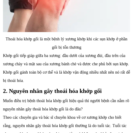
Thoái hóa khớp gối là một bệnh lý xương khớp khi các sụn khớp ở phần
gối bị tổn thương
Khớp gối tiếp giáp giữa ba xương: đầu dưới của xương đùi, đầu trên của
xương chày và mặt sau của xương bánh chè và được che phủ bởi sụn khớp.
Khớp gối gánh toàn bộ cơ thể và là khớp vận động nhiều nhất nên nó rất dễ
bị thoái hóa.
2. Nguyên nhân gây thoái hóa khớp gối
Muốn điều trị bệnh thoái hóa khớp gối hiệu quả thì người bệnh cần nắm rõ
nguyên nhân gây thoái hóa khớp gối là do đâu?
Theo các chuyên gia và bác sĩ chuyên khoa về cơ xương khớp cho biết
rằng, nguyên nhân gây thoái hóa khớp gối thường là do tuổi tác. Tuổi tác