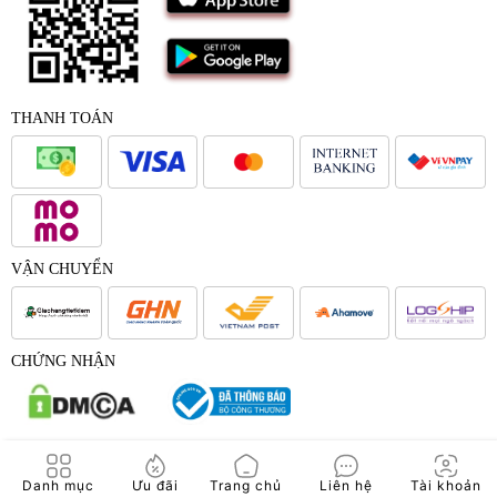
THANH TOÁN
VẬN CHUYỂN
CHỨNG NHẬN
© 2017 - Bản quyền của Công Ty Cổ Phần Japana Việt Nam -
Danh mục
Ưu đãi
Trang chủ
Liên hệ
Tài khoản
Japana.vn