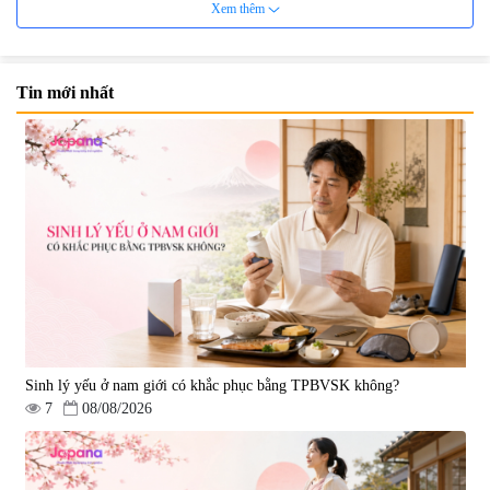
Xem thêm
Tin mới nhất
Viên uống hỗ trợ Gout Ribeto
Viên uống hỗ trợ xương khớp
Shoji The Goutto 150 viên
Kendai Glucosamine Hộp 180
viên
|
73.520
|
9.280
1.500.000 đ
690.000 đ
Sinh lý yếu ở nam giới có khắc phục bằng TPBVSK không?
7
08/08/2026
Viên uống hỗ trợ xương khớp
Viên uống hỗ trợ xương khớp