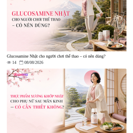
Super Glucosamine DX Hokoen
Yoro Factory Kyoto Has 50EX
300 viên
Plus 30 viên
|
456
|
0
980.000 đ
2.380.000 đ
Glucosamine Nhật cho người chơi thể thao – có nên dùng?
14
08/08/2026