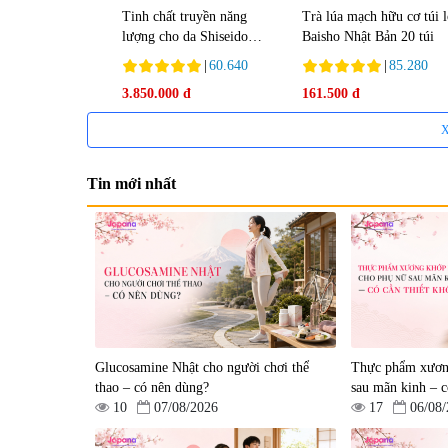
Tinh chất truyền năng
Trà lúa mạch hữu cơ túi 
lượng cho da Shiseido
Baisho Nhật Bản 20 túi
Ultimune Power 75ml
|
60.640
|
85.280
3.850.000 đ
161.500 đ
X
Tin mới nhất
Tẩy tế bào chết Nichiei
Viên uống hỗ trợ bền thà
Bussan Nano NMN+
mạch, ngừa tai biến Elast
Peeling Gel Luxury 200g
Plus & Nattokinase Hoko
|
0
|
0
Glucosamine Nhật cho người chơi thể
80 viên
Thực phẩm xươn
1.490.000 đ
980.000 đ
thao – có nên dùng?
sau mãn kinh – c
10
07/08/2026
17
06/08