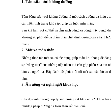
1. Tắm sữa tươi không đường
Tắm bằng sữa tươi không đường là một cách dưỡng da hiệu quả 
cải thiện tình trạng khô ráp, giúp da luôn mịn màng.
Sau khi làm ướt cơ thể và tắm sạch bằng xà bông, hãy dùng kh
khoảng 20 phút để da thẩm thấu chất dinh dưỡng của sữa. Thực
màng.
2. Mát xa toàn thân
Những thao tác mát xa có tác dụng giúp máu lưu thông dễ dàng
sự “vắng mặt” của những nếp nhăn mà còn góp phần xua tan như
làm vợ người ta. Hãy dành 10 phút mỗi tối mát xa toàn bộ cơ th
tắm.
3. Ăn uống và nghỉ ngơi khoa học
Chế độ dinh dưỡng hợp lý ảnh hưởng rất lớn đến sức khỏe làn 
phương pháp dưỡng da toàn thân rất hiệu quả.