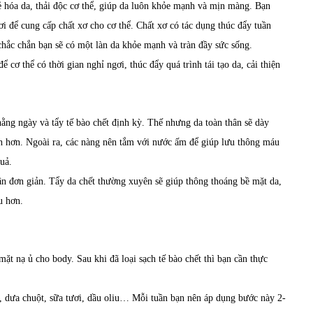
ẻ hóa da, thải độc cơ thể, giúp da luôn khỏe mạnh và mịn màng. Bạn
i để cung cấp chất xơ cho cơ thể. Chất xơ có tác dụng thúc đẩy tuần
chắc chắn bạn sẽ có một làn da khỏe mạnh và tràn đầy sức sống.
cơ thể có thời gian nghỉ ngơi, thúc đẩy quá trình tái tạo da, cải thiện
ng ngày và tẩy tế bào chết định kỳ. Thế nhưng da toàn thân sẽ dày
h hơn. Ngoài ra, các nàng nên tắm với nước ấm để giúp lưu thông máu
quả.
ân đơn giản. Tẩy da chết thường xuyên sẽ giúp thông thoáng bề mặt da,
àu hơn.
ặt nạ ủ cho body. Sau khi đã loại sạch tế bào chết thì bạn cần thực
ủ, dưa chuột, sữa tươi, dầu oliu… Mỗi tuần bạn nên áp dụng bước này 2-