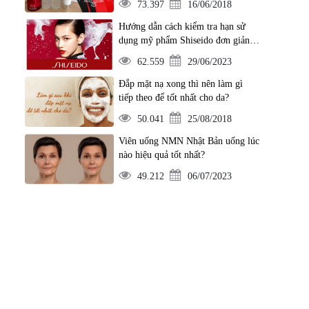
73.397
16/06/2018
Hướng dẫn cách kiểm tra hạn sử
dụng mỹ phẩm Shiseido đơn giản
nhất
62.559
29/06/2023
Đắp mặt nạ xong thì nên làm gì
tiếp theo để tốt nhất cho da?
50.041
25/08/2018
Viên uống NMN Nhật Bản uống lúc
nào hiệu quả tốt nhất?
49.212
06/07/2023