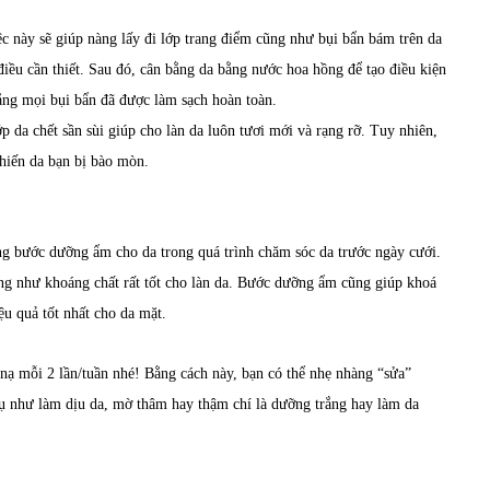
ệc này sẽ giúp nàng lấy đi lớp trang điểm cũng như bụi bẩn bám trên da
điều cần thiết. Sau đó, cân bằng da bằng nước hoa hồng để tạo điều kiện
ằng mọi bụi bẩn đã được làm sạch hoàn toàn.
ớp da chết sần sùi giúp cho làn da luôn tươi mới và rạng rỡ. Tuy nhiên,
khiến da bạn bị bào mòn.
g bước dưỡng ẩm cho da trong quá trình chăm sóc da trước ngày cưới.
g như khoáng chất rất tốt cho làn da. Bước dưỡng ẩm cũng giúp khoá
ệu quả tốt nhất cho da mặt.
ạ mỗi 2 lần/tuần nhé! Bằng cách này, bạn có thể nhẹ nhàng “sửa”
 như làm dịu da, mờ thâm hay thậm chí là dưỡng trắng hay làm da