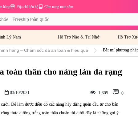
ơn hàng
Địa chỉ liên hệ
Cẩm nang mua sắm
inh Lý Nam
Hỗ Trợ Não & Trí Nhớ
Hỗ Trợ Xư
hính hãng – Chăm sóc da an toàn & hiệu quả
Bật mí phương pháp
 toàn thân cho nàng làn da rạng
03/10/2021
1.305
0
 cưới. Để làm được điều đó các nàng hãy đừng quên đầu tư cho bản
 công thức dưỡng trắng toàn thân chuẩn thì dưới đây là những gợi ý