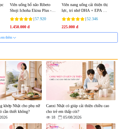
lọc
Viên uống bổ não Ribeto
Viên nang uống cải thiện thị
Shoji Ichoha Ekisu Plus -
lực, trí nhớ DHA + EPA +
90 viên
Flaxseed Oil 30 viên/gói -
|
57.920
|
52.346
Date 02/2027
1.450.000 đ
225.000 đ
em thêm
nh
Viên uống bổ gan Ribeto
Viên uống hỗ trợ cải thiện
in
Shoji Hepaclean 60 viên
thoát vị đĩa đệm Kyoto Has
en
30 viên
|
543.205
|
14.560
g khớp Nhật cho phụ nữ
Canxi Nhật có giúp cải thiện chiều cao
690.000 đ
1.600.000 đ
ó cần thiết không?
cho trẻ em thấp còi?
/2026
18
05/08/2026