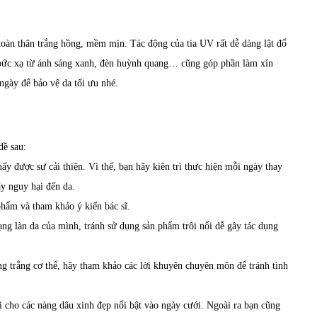
oàn thân trắng hồng, mềm mịn. Tác động của tia UV rất dễ dàng lật đổ
 bức xạ từ ánh sáng xanh, đèn huỳnh quang… cũng góp phần làm xỉn
ngày để bảo vệ da tối ưu nhé.
đề sau:
ấy được sự cải thiện. Vì thế, bạn hãy kiên trì thực hiện mỗi ngày thay
ây nguy hại đến da.
phẩm và tham khảo ý kiến bác sĩ.
ng làn da của mình, tránh sử dụng sản phẩm trôi nổi dễ gây tác dụng
 trắng cơ thể, hãy tham khảo các lời khuyên chuyên môn để tránh tình
ời cho các nàng dâu xinh đẹp nổi bật vào ngày cưới. Ngoài ra bạn cũng