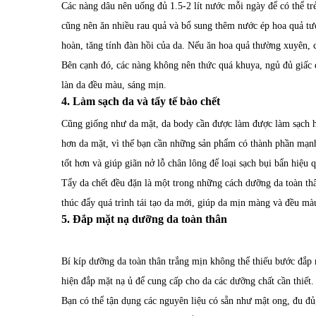
Các nàng dâu nên uống đủ 1.5-2 lít nước mỗi ngày để có thể tr
cũng nên ăn nhiều rau quả và bổ sung thêm nước ép hoa quả tươ
hoàn, tăng tính đàn hồi của da. Nếu ăn hoa quả thường xuyên, 
Bên cạnh đó, các nàng không nên thức quá khuya, ngủ đủ giấc để 
làn da đều màu, sáng mịn.
4. Làm sạch da và tẩy tế bào chết
Cũng giống như da mặt, da body cần được làm được làm sạch hằ
hơn da mặt, vì thế bạn cần những sản phẩm có thành phần mạn
tốt hơn và giúp giãn nở lỗ chân lông để loại sạch bụi bẩn hiệu 
Tẩy da chết đều đặn là một trong những cách dưỡng da toàn th
thúc đẩy quá trình tái tạo da mới, giúp da mịn màng và đều m
5. Đắp mặt nạ dưỡng da toàn thân
Bí kíp dưỡng da toàn thân trắng mịn không thể thiếu bước đắp m
hiện đắp mặt nạ ủ để cung cấp cho da các dưỡng chất cần thiết.
Bạn có thể tận dụng các nguyên liệu có sẵn như mật ong, đu đ