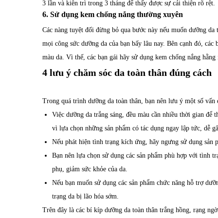
3 lần và kiên trì trong 3 tháng để thấy được sự cải thiện rõ rệt.
6. Sử dụng kem chống nắng thường xuyên
Các nàng tuyệt đối đừng bỏ qua bước này nếu muốn dưỡng da t
mọi công sức dưỡng da của bạn bấy lâu nay. Bên cạnh đó, các
màu da. Vì thế, các bạn gái hãy sử dụng kem chống nắng hằng 
4 lưu ý chăm sóc da toàn thân đúng cách
Trong quá trình dưỡng da toàn thân, bạn nên lưu ý một số vấn 
Việc dưỡng da trắng sáng, đều màu cần nhiều thời gian để th
vì lựa chọn những sản phẩm có tác dụng ngay lập tức, dễ g
Nếu phát hiện tình trạng kích ứng, hãy ngưng sử dụng sản 
Bạn nên lựa chọn sử dụng các sản phẩm phù hợp với tình trạ
phụ, giảm sức khỏe của da.
Nếu bạn muốn sử dụng các sản phẩm chức năng hỗ trợ dưỡng
trạng da bị lão hóa sớm.
Trên đây là các bí kíp dưỡng da toàn thân trắng hồng, rạng ng