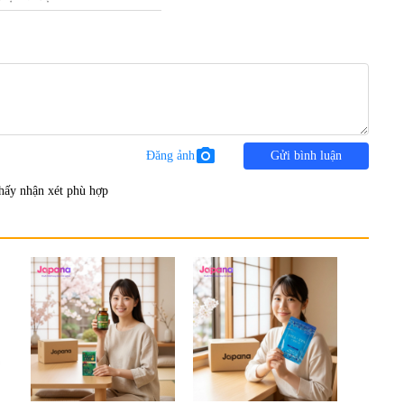
photo_camera
Đăng ảnh
Gửi bình luận
hấy nhận xét phù hợp