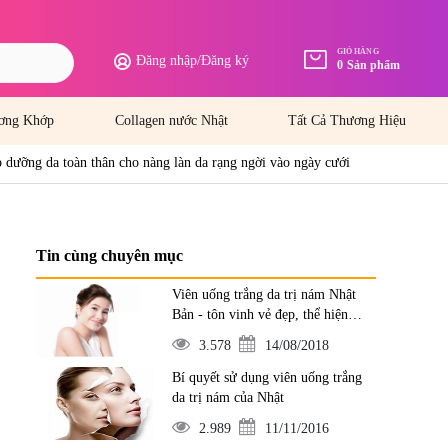
GIỎ HÀNG
Đăng nhập
/
Đăng ký
0
Sản phẩm
ơng Khớp
Collagen nước Nhật
Tất Cả Thương Hiệu
 dưỡng da toàn thân cho nàng làn da rạng ngời vào ngày cưới
Tin cùng chuyên mục
Viên uống trắng da trị nám Nhật
Bản - tôn vinh vẻ đẹp, thể hiện
đẳng cấp
3.578
14/08/2018
Bí quyết sử dụng viên uống trắng
da trị nám của Nhật
2.989
11/11/2016