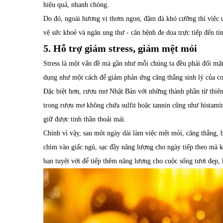
hiệu quả, nhanh chóng.
Do đó, ngoài hương vị thơm ngon, đậm đà khó cưỡng thì việc 
vệ sức khoẻ và ngăn ung thư - căn bệnh đe dọa trực tiếp đến t
5. Hỗ trợ giảm stress, giảm mệt mỏi
Stress là một vấn đề mà gần như mỗi chúng ta đều phải đối mặt
dụng như một cách để giảm phản ứng căng thẳng sinh lý của cơ 
Đặc biệt hơn, rượu mơ Nhật Bản với những thành phần từ thiên 
trong rượu mơ không chứa sulfit hoặc tannin cũng như histamin
giữ được tinh thần thoải mái.
Chính vì vậy, sau một ngày dài làm việc mệt mỏi, căng thẳng, 
chìm vào giấc ngủ, sạc đầy năng lượng cho ngày tiếp theo m
bạn tuyệt vời để tiếp thêm năng lượng cho cuộc sống tươi đẹp,