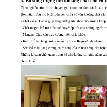
3. Bổ sung lượng lớn khoáng chất cho cơ t
Theo nghiên cứu từ các chuyên gia, rượu mơ chứa rất ít calo, 
Hơn nữa, rượu mơ Nhật Bản còn chứa vô vàn khoáng chất cần th
- Chất canxi: Canxi giúp tăng cường sức khỏe cho xương khớp, 
- Chất magie: Hỗ trợ điều hoà huyết áp, tốt cho những người có
- Mangan: Giúp cấu trúc xương luôn chắc khỏe.
- Kẽm: Hỗ trợ tăng cường miễn dịch, cải thiện sức đề kháng.
- Sắt: Bổ máu, tăng cường chức năng của tế bào hồng cầu bên t
Những khoáng chất quan trọng kể trên không chỉ giúp nâng cao
cho cơ thể.