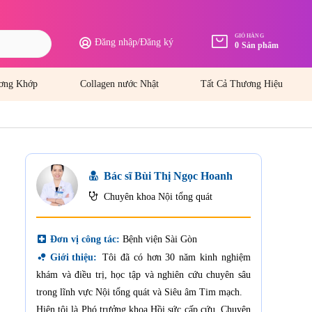
GIỎ HÀNG
Đăng nhập
/
Đăng ký
0
Sản phẩm
ơng Khớp
Collagen nước Nhật
Tất Cả Thương Hiệu
Bác sĩ Bùi Thị Ngọc Hoanh
Chuyên khoa Nội tổng quát
local_hospital
Đơn vị công tác:
Bệnh viện Sài Gòn
bubble_chart
Giới thiệu:
Tôi đã có hơn 30 năm kinh nghiệm
khám và điều trị, học tập và nghiên cứu chuyên sâu
trong lĩnh vực Nội tổng quát và Siêu âm Tim mạch.
Hiện tôi là Phó trưởng khoa Hồi sức cấp cứu, Chuyên