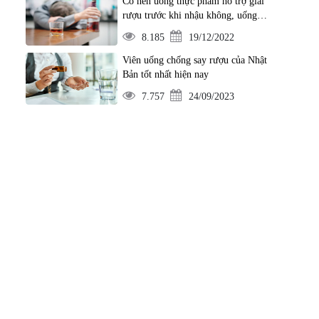
Có nên uống thực phẩm hỗ trợ giải
rượu trước khi nhậu không, uống
trước bao lâu?
8.185
19/12/2022
Viên uống chống say rượu của Nhật
Bản tốt nhất hiện nay
7.757
24/09/2023