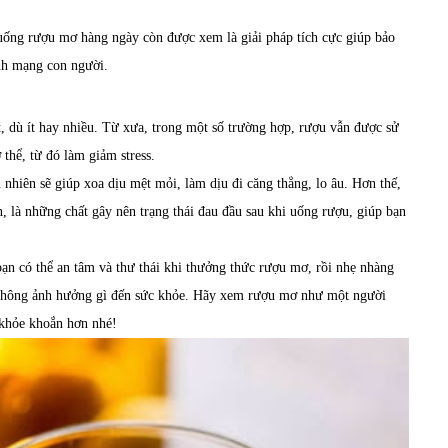
uống rượu mơ hàng ngày còn được xem là giải pháp tích cực giúp bảo
ính mạng con người.
, dù ít hay nhiều. Từ xưa, trong một số trường hợp, rượu vẫn được sử
thể, từ đó làm giảm stress.
nhiên sẽ giúp xoa dịu mệt mỏi, làm dịu đi căng thẳng, lo âu. Hơn thế,
, là những chất gây nên trạng thái đau đầu sau khi uống rượu, giúp bạn
bạn có thể an tâm và thư thái khi thưởng thức rượu mơ, rồi nhẹ nhàng
à không ảnh hưởng gì đến sức khỏe. Hãy xem rượu mơ như một người
 khỏe khoắn hơn nhé!