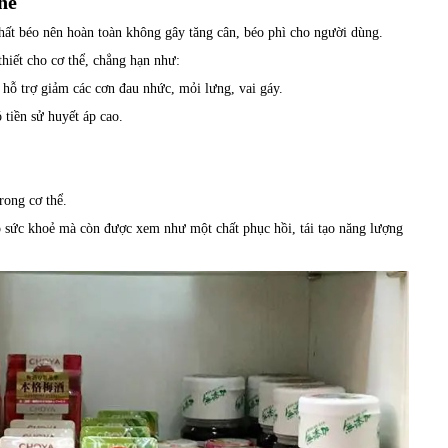
hể
chất béo nên hoàn toàn không gây tăng cân, béo phì cho người dùng.
iết cho cơ thể, chẳng hạn như:
hỗ trợ giảm các cơn đau nhức, mỏi lưng, vai gáy.
 tiền sử huyết áp cao.
rong cơ thể.
 sức khoẻ mà còn được xem như một chất phục hồi, tái tạo năng lượng