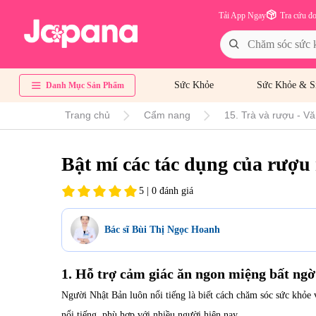
Tải App Ngay
Tra cứu đ
Sức Khỏe
Sức Khỏe & S
Danh Mục Sản Phẩm
Trang chủ
Cẩm nang
15. Trà và rượu - V
Bật mí các tác dụng của rượ
5 | 0 đánh giá
Bác sĩ Bùi Thị Ngọc Hoanh
1. Hỗ trợ cảm giác ăn ngon miệng bất ngờ
Người Nhật Bản luôn nổi tiếng là biết cách chăm sóc sức khỏe 
nổi tiếng, phù hợp với nhiều người hiện nay.