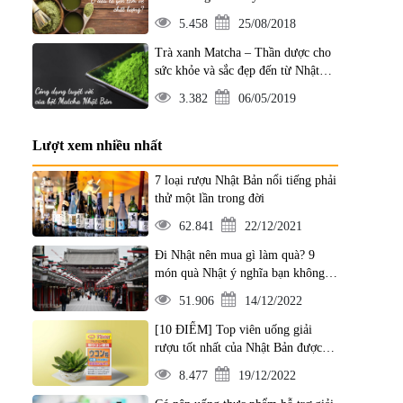
5.458
25/08/2018
Trà xanh Matcha – Thần dược cho
sức khỏe và sắc đẹp đến từ Nhật
Bản
3.382
06/05/2019
Lượt xem nhiều nhất
7 loại rượu Nhật Bản nổi tiếng phải
thử một lần trong đời
62.841
22/12/2021
Đi Nhật nên mua gì làm quà? 9
món quà Nhật ý nghĩa bạn không
nên bỏ qua
51.906
14/12/2022
[10 ĐIỂM] Top viên uống giải
rượu tốt nhất của Nhật Bản được
đánh giá tốt nhất hiện nay
8.477
19/12/2022