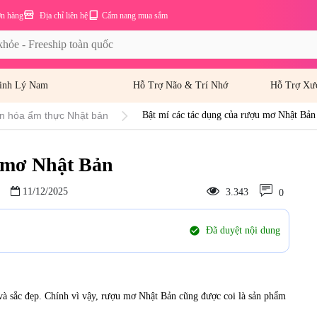
ơn hàng
Địa chỉ liên hệ
Cẩm nang mua sắm
inh Lý Nam
Hỗ Trợ Não & Trí Nhớ
Hỗ Trợ Xư
ăn hóa ẩm thực Nhật bản
Bật mí các tác dụng của rượu mơ Nhật Bản
u mơ Nhật Bản
11/12/2025
3.343
0
check_circle
Đã duyệt nội dung
và sắc đẹp. Chính vì vậy,
rượu mơ Nhật Bản
cũng được coi là sản phẩm