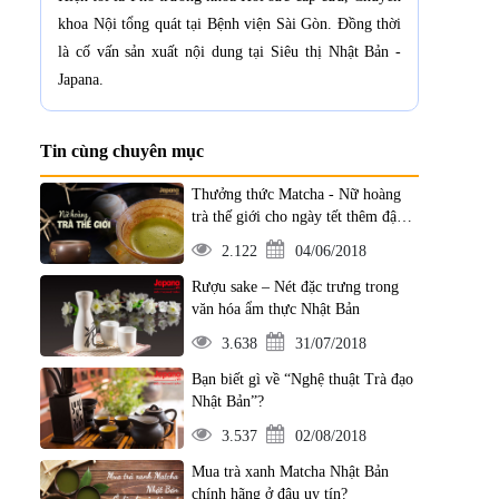
khoa Nội tổng quát tại Bệnh viện Sài Gòn. Đồng thời
là cố vấn sản xuất nội dung tại Siêu thị Nhật Bản -
Japana.
Tin cùng chuyên mục
Thưởng thức Matcha - Nữ hoàng
trà thế giới cho ngày tết thêm đậm
vị
2.122
04/06/2018
Rượu sake – Nét đặc trưng trong
văn hóa ẩm thực Nhật Bản
3.638
31/07/2018
Bạn biết gì về “Nghệ thuật Trà đạo
Nhật Bản”?
3.537
02/08/2018
Mua trà xanh Matcha Nhật Bản
chính hãng ở đâu uy tín?