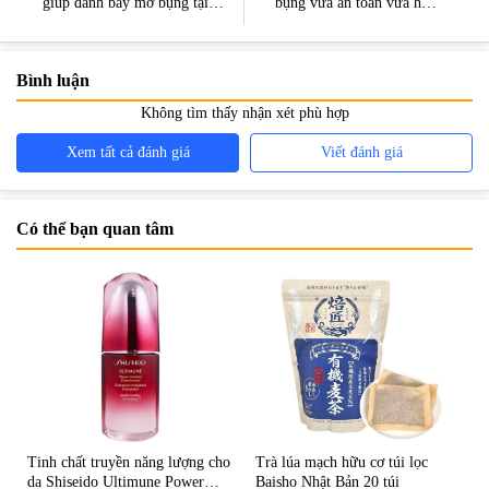
giúp đánh bay mỡ bụng tại
bụng vừa an toàn vừa hiệu
nhà
quả?
Bình luận
Không tìm thấy nhận xét phù hợp
Xem tất cả đánh giá
Viết đánh giá
Có thể bạn quan tâm
Tinh chất truyền năng lượng cho
Trà lúa mạch hữu cơ túi lọc
da Shiseido Ultimune Power
Baisho Nhật Bản 20 túi