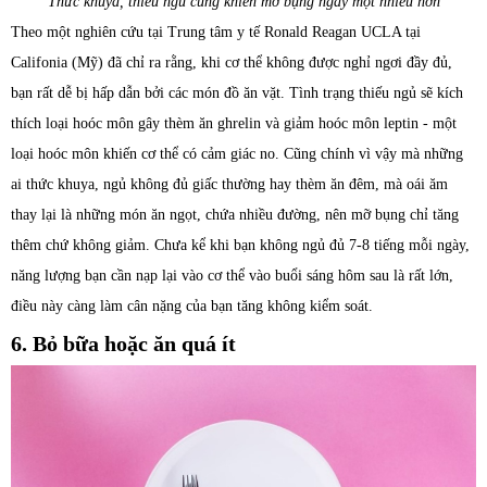
Thức khuya, thiếu ngủ cũng khiến mỡ bụng ngày một nhiều hơn
Theo một nghiên cứu tại Trung tâm y tế Ronald Reagan UCLA tại
Califonia (Mỹ) đã chỉ ra rằng, khi cơ thể không được nghỉ ngơi đầy đủ,
bạn rất dễ bị hấp dẫn bởi các món đồ ăn vặt. Tình trạng thiếu ngủ sẽ kích
thích loại hoóc môn gây thèm ăn ghrelin và giảm hoóc môn leptin - một
loại hoóc môn khiến cơ thể có cảm giác no. Cũng chính vì vậy mà những
ai thức khuya, ngủ không đủ giấc thường hay thèm ăn đêm, mà oái ăm
thay lại là những món ăn ngọt, chứa nhiều đường, nên mỡ bụng chỉ tăng
thêm chứ không giảm. Chưa kể khi bạn không ngủ đủ 7-8 tiếng mỗi ngày,
năng lượng bạn cần nạp lại vào cơ thể vào buổi sáng hôm sau là rất lớn,
điều này càng làm cân nặng của bạn tăng không kiểm soát.
6. Bỏ bữa hoặc ăn quá ít