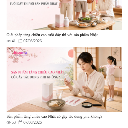
Giải pháp tăng chiều cao tuổi dậy thì với sản phẩm Nhật
41
07/08/2026
Viên uống hỗ trợ giấc ngủ Fujina
Viên uống phòng ngừa & hỗ trợ
Sleepy Nhật Bản 80 viên
điều trị đột quỵ Biken Kinase
Gold 60 viên
|
13.760
|
0
580.000 đ
1.570.000 đ
Sản phẩm tăng chiều cao Nhật có gây tác dụng phụ không?
53
07/08/2026