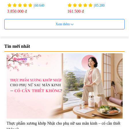
75ml
|
60.640
|
85.280
3.850.000 đ
161.500 đ
Xem thêm
Tin mới nhất
Viên uống bổ não Ribeto Shoji
Viên nang uống cải thiện thị lực,
Ichoha Ekisu Plus - 90 viên
trí nhớ DHA + EPA + Flaxseed
Oil 30 viên/gói - Date 02/2027
|
57.920
|
52.346
1.450.000 đ
225.000 đ
Thực phẩm xương khớp Nhật cho phụ nữ sau mãn kinh – có cần thiết