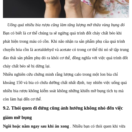
Uống quá nhiều bia rượu cũng làm tăng lượng mỡ thừa vùng bụng đó
Bạn có biết là cơ thể chúng ta sẽ ngừng quá trình đốt cháy chất béo khi
phát hiện trong máu có cồn. Khi não nhận ra sản phẩm phụ của quá trình
chuyển hóa cồn là acetaldehyd và acetate có trong cơ thể thì nó sẽ tập trung
đào thải sản phẩm phụ đó ra khỏi cơ thể, đồng nghĩa với việc quá trình đốt
cháy chất béo sẽ bị dừng lại.
Nhiều nghiên cứu chứng minh rằng lượng calo trong một lon bia chỉ
khoảng 150 và bia có chứa dưỡng chất nhất định, tuy nhiên việc uống quá
nhiều bia rượu không kiểm soát không những khiến mỡ bụng tích tụ mà
còn làm hại đến cơ thể.
9.2. Thói quen đi đứng cũng ảnh hưởng không nhỏ đến việc
giảm mỡ bụng
Ngồi hoặc nằm ngay sau khi ăn xong
. Nhiều bạn có thói quen khi vừa