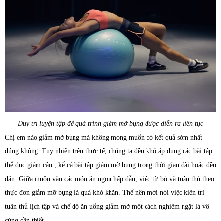
Duy trì luyện tập để quá trình giảm mỡ bụng được diễn ra liên tục
Chị em nào giảm mỡ bụng mà không mong muốn có kết quả sớm nhất
đúng không. Tuy nhiên trên thực tế, chúng ta đều khó áp dụng các bài tập
thể dục giảm cân , kể cả bài tập giảm mỡ bụng trong thời gian dài hoặc đều
đặn. Giữa muôn vàn các món ăn ngon hấp dẫn, việc từ bỏ và tuân thủ theo
thực đơn giảm mỡ bụng là quá khó khăn. Thế nên mới nói việc kiên trì
tuân thủ lịch tập và chế độ ăn uống giảm mỡ một cách nghiêm ngặt là vô
cùng cần thiết.