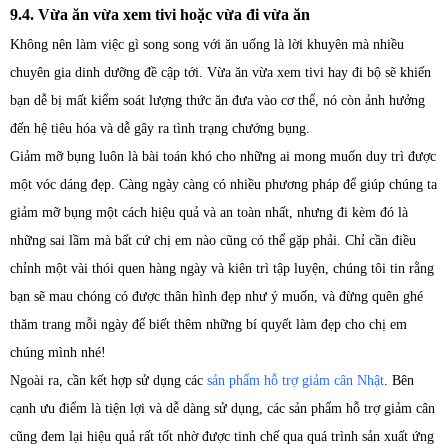
9.4. Vừa ăn vừa xem tivi hoặc vừa đi vừa ăn
Không nên làm việc gì song song với ăn uống là lời khuyên mà nhiều
chuyên gia dinh dưỡng đề cập tới. Vừa ăn vừa xem tivi hay đi bộ sẽ khiến
bạn dễ bị mất kiểm soát lượng thức ăn đưa vào cơ thể, nó còn ảnh hưởng
đến hệ tiêu hóa và dễ gây ra tình trạng chướng bụng.
Giảm mỡ bụng luôn là bài toán khó cho những ai mong muốn duy trì được
một vóc dáng đẹp. Càng ngày càng có nhiều phương pháp để giúp chúng ta
giảm mỡ bụng một cách hiệu quả và an toàn nhất, nhưng đi kèm đó là
những sai lầm mà bất cứ chị em nào cũng có thể gặp phải. Chỉ cần điều
chỉnh một vài thói quen hàng ngày và kiên trì tập luyện, chúng tôi tin rằng
bạn sẽ mau chóng có được thân hình đẹp như ý muốn, và đừng quên ghé
thăm trang mỗi ngày để biết thêm những bí quyết làm đẹp cho chị em
chúng mình nhé!
Ngoài ra, cần kết hợp sử dụng các
sản phẩm hỗ trợ giảm cân Nhật
. Bên
cạnh ưu điểm là tiện lợi và dễ dàng sử dụng, các sản phẩm hỗ trợ giảm cân
cũng đem lại hiệu quả rất tốt nhờ được tinh chế qua quá trình sản xuất ứng