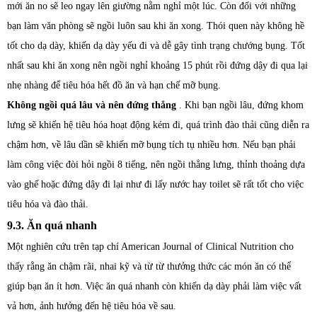
mới ăn no sẽ leo ngay lên giường nằm nghỉ một lúc. Còn đối với những
bạn làm văn phòng sẽ ngồi luôn sau khi ăn xong. Thói quen này không hề
tốt cho dạ dày, khiến dạ dày yếu đi và dễ gây tình trạng chướng bụng. Tốt
nhất sau khi ăn xong nên ngồi nghỉ khoảng 15 phút rồi đứng dậy đi qua lại
nhẹ nhàng để tiêu hóa hết đồ ăn và hạn chế mỡ bụng.
Không ngồi quá lâu và nên đứng thẳng
. Khi bạn ngồi lâu, đứng khom
lưng sẽ khiến hệ tiêu hóa hoạt động kém đi, quá trình đào thải cũng diễn ra
chậm hơn, về lâu dần sẽ khiến mỡ bụng tích tụ nhiều hơn. Nếu bạn phải
làm công việc đòi hỏi ngồi 8 tiếng, nên ngồi thẳng lưng, thỉnh thoảng dựa
vào ghế hoặc đứng dậy đi lại như đi lấy nước hay toilet sẽ rất tốt cho việc
tiêu hóa và đào thải.
9.3. Ăn quá nhanh
Một nghiên cứu trên tạp chí American Journal of Clinical Nutrition cho
thấy rằng ăn chậm rãi, nhai kỹ và từ từ thưởng thức các món ăn có thể
giúp bạn ăn ít hơn. Việc ăn quá nhanh còn khiến dạ dày phải làm việc vất
vả hơn, ảnh hưởng đến hệ tiêu hóa về sau.