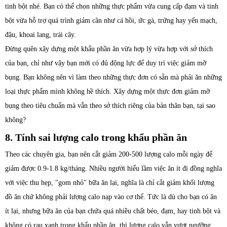
tinh bột nhé. Bạn có thể chọn những thực phẩm vừa cung cấp đạm và tinh
bột vừa hỗ trợ quá trình giảm cân như cá hồi, ức gà, trứng hay yến mạch,
đậu, khoai lang, trái cây.
Đừng quên xây dựng một khẩu phần ăn vừa hợp lý vừa hợp với sở thích
của bạn, chỉ như vậy bạn mới có đủ động lực để duy trì việc giảm mỡ
bụng. Bạn không nên vì làm theo những thực đơn có sẵn mà phải ăn những
loại thực phẩm mình không hề thích. Xây dựng một thực đơn giảm mỡ
bụng theo tiêu chuẩn mà vẫn theo sở thích riêng của bản thân bạn, tại sao
không?
8. Tính sai lượng calo trong khẩu phần ăn
Theo các chuyên gia, bạn nên cắt giảm 200-500 lượng calo mỗi ngày để
giảm được 0.9-1.8 kg/tháng. Nhiều người hiểu lầm việc ăn ít đi đồng nghĩa
với việc thu hẹp, "gom nhỏ" bữa ăn lại, nghĩa là chỉ cắt giảm khối lượng
đồ ăn chứ không phải lượng calo nạp vào cơ thể. Tức là dù cho bạn có ăn
ít lại, nhưng bữa ăn của bạn chứa quá nhiều chất béo, đạm, hay tinh bột và
không có rau xanh trong khẩu phần ăn, thì lượng calo vẫn vượt ngưỡng