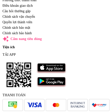
Phương thức thanh toán
Điều khoản giao dịch
Câu hỏi thường gặp
Chính sách vận chuyển
Quyền lợi thành viên
Chính sách bảo mật
Chính sách bảo hành
auto_awesome
Cẩm nang tiêu dùng
Tiện ích
TẢI APP
THANH TOÁN