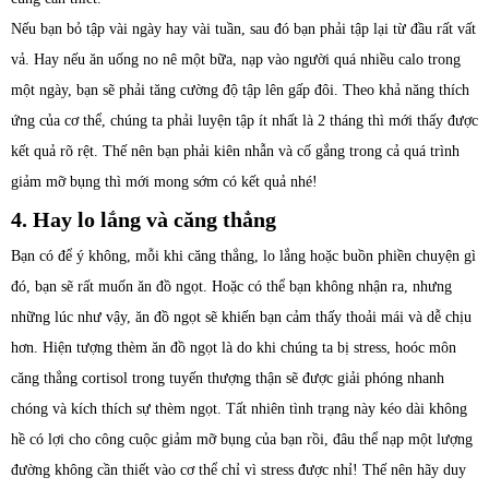
Nếu bạn bỏ tập vài ngày hay vài tuần, sau đó bạn phải tập lại từ đầu rất vất
vả. Hay nếu ăn uống no nê một bữa, nạp vào người quá nhiều calo trong
một ngày, bạn sẽ phải tăng cường độ tập lên gấp đôi. Theo khả năng thích
ứng của cơ thể, chúng ta phải luyện tập ít nhất là 2 tháng thì mới thấy được
kết quả rõ rệt. Thế nên bạn phải kiên nhẫn và cố gắng trong cả quá trình
giảm mỡ bụng thì mới mong sớm có kết quả nhé!
4. Hay lo lắng và căng thẳng
Bạn có để ý không, mỗi khi căng thẳng, lo lắng hoặc buồn phiền chuyện gì
đó, bạn sẽ rất muốn ăn đồ ngọt. Hoặc có thể bạn không nhận ra, nhưng
những lúc như vậy, ăn đồ ngọt sẽ khiến bạn cảm thấy thoải mái và dễ chịu
hơn. Hiện tượng thèm ăn đồ ngọt là do khi chúng ta bị stress, hoóc môn
căng thẳng cortisol trong tuyến thượng thận sẽ được giải phóng nhanh
chóng và kích thích sự thèm ngọt. Tất nhiên tình trạng này kéo dài không
hề có lợi cho công cuộc giảm mỡ bụng của bạn rồi, đâu thể nạp một lượng
đường không cần thiết vào cơ thể chỉ vì stress được nhỉ! Thế nên hãy duy