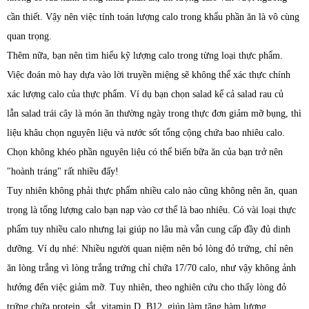
cần thiết. Vậy nên việc tính toán lượng calo trong khẩu phần ăn là vô cùng
quan trọng.
Thêm nữa, bạn nên tìm hiểu kỹ lượng calo trong từng loại thực phẩm.
Việc đoán mò hay dựa vào lời truyền miệng sẽ không thể xác thực chính
xác lượng calo của thực phẩm. Ví dụ bạn chọn salad kể cả salad rau củ
lẫn salad trái cây là món ăn thường ngày trong thực đơn giảm mỡ bụng, thì
liệu khâu chọn nguyên liệu và nước sốt tổng cộng chứa bao nhiêu calo.
Chọn không khéo phần nguyên liệu có thể biến bữa ăn của bạn trở nên
"hoành tráng" rất nhiều đấy!
Tuy nhiên không phải thực phẩm nhiều calo nào cũng không nên ăn, quan
trọng là tổng lượng calo bạn nạp vào cơ thể là bao nhiêu. Có vài loại thực
phẩm tuy nhiều calo nhưng lại giúp no lâu mà vẫn cung cấp đầy đủ dinh
dưỡng. Ví dụ nhé: Nhiều người quan niệm nên bỏ lòng đỏ trứng, chỉ nên
ăn lòng trắng vì lòng trắng trứng chỉ chứa 17/70 calo, như vậy không ảnh
hưởng đến việc giảm mỡ. Tuy nhiên, theo nghiên cứu cho thấy lòng đỏ
trứng chứa protein, sắt, vitamin D, B12, giúp làm tăng hàm lượng