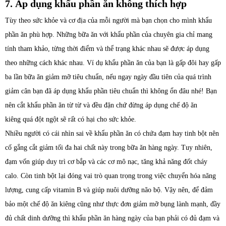
7. Áp dụng khẩu phần ăn không thích hợp
Tùy theo sức khỏe và cơ địa của mỗi người mà bạn chọn cho mình khẩu
phần ăn phù hợp. Những bữa ăn với khẩu phần của chuyên gia chỉ mang
tính tham khảo, từng thời điểm và thể trạng khác nhau sẽ được áp dụng
theo những cách khác nhau. Ví dụ khẩu phần ăn của bạn là gấp đôi hay gấp
ba lần bữa ăn giảm mỡ tiêu chuẩn, nếu ngay ngày đầu tiên của quá trình
giảm cân bạn đã áp dụng khẩu phần tiêu chuẩn thì không ổn đâu nhé! Bạn
nên cắt khẩu phần ăn từ từ và đều đặn chứ đừng áp dụng chế độ ăn
kiêng quá đột ngột sẽ rất có hại cho sức khỏe.
Nhiều người có cái nhìn sai về khẩu phần ăn có chứa đạm hay tinh bột nên
cố gắng cắt giảm tối đa hai chất này trong bữa ăn hàng ngày. Tuy nhiên,
đạm vốn giúp duy trì cơ bắp và các cơ mô nạc, tăng khả năng đốt cháy
calo. Còn tinh bột lại đóng vai trò quan trọng trong việc chuyển hóa năng
lượng, cung cấp vitamin B và giúp nuôi dưỡng não bộ. Vậy nên, để đảm
bảo một chế độ ăn kiêng cũng như thực đơn giảm mỡ bụng lành mạnh, đầy
đủ chất dinh dưỡng thì khẩu phần ăn hàng ngày của bạn phải có đủ đạm và