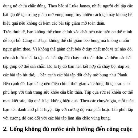
dụng nó chưa chắc đúng. Theo bác sĩ Luke James, nhiều người chỉ tập các
bài tập để tập trung giảm mỡ vùng bụng, tuy nhiên cách tập này không hề
hiệu quả nếu không đi kèm các bài tập giảm mỡ toàn thân.
Trên thực tế, bạn không thể chọn chính xác chất béo nào trên cơ thể mình
để loại bỏ. Cũng như bạn không thể chỉ giảm béo bụng mà không muốn
ngực giảm theo. Vì không thể giảm chất béo ở duy nhất một vị trí nào đó,
nên cách tốt nhất là tập các bài tập đốt cháy mỡ toàn thân và thêm các bài
tập giúp cơ thể săn chắc. Đó là lý do bạn nên kết hợp cả chạy bộ, đạp xe,
các bài tập hít thở,... bên cạnh các bài tập đốt cháy mỡ bụng như Plank.
Bên cạnh đó, bạn cũng nên điều chỉnh thời gian và cường độ tập sao cho
phù hợp với tình trạng sức khỏe của bản thân. Tập quá sức sẽ khiến cơ thể
mau kiệt sức, tập quá ít lại không hiệu quả. Theo các chuyên gia, mỗi tuần
bạn nên dành 250 phút luyện tập với cường độ vừa phải hoặc 125 phút tập
với cường độ cao đối với các bài tập làm săn chắc vùng bụng.
2. Uống không đủ nước ảnh hưởng đến công cuộc