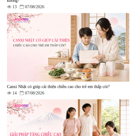
không?
13
07/08/2026
Tẩy tế bào chết Nichiei Bussan
Viên uống hỗ trợ bền thành
Nano NMN+ Peeling Gel
mạch, ngừa tai biến Elastin Plus
Luxury 200g
& Nattokinase Hokoen 80 viên
|
0
|
0
1.490.000 đ
980.000 đ
Canxi Nhật có giúp cải thiện chiều cao cho trẻ em thấp còi?
14
07/08/2026
Viên uống bổ gan Ribeto Shoji
Viên uống hỗ trợ cải thiện thoát
Hepaclean 60 viên
vị đĩa đệm Kyoto Has 30 viên
|
543.205
|
14.560
690.000 đ
1.600.000 đ