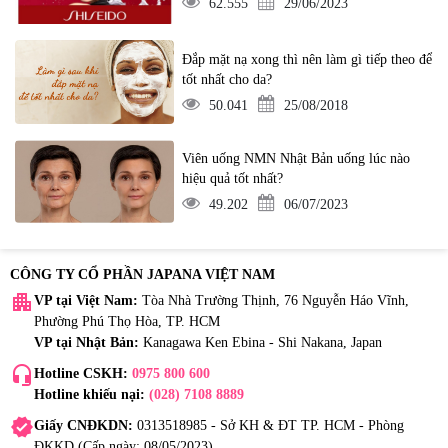
62.555
29/06/2023
Đắp mặt nạ xong thì nên làm gì tiếp theo để
tốt nhất cho da?
50.041
25/08/2018
Viên uống NMN Nhật Bản uống lúc nào
hiệu quả tốt nhất?
49.202
06/07/2023
CÔNG TY CỔ PHẦN JAPANA VIỆT NAM
apartment
VP tại Việt Nam:
Tòa Nhà Trường Thịnh, 76 Nguyễn Háo Vĩnh,
Phường Phú Thọ Hòa, TP. HCM
VP tại Nhật Bản:
Kanagawa Ken Ebina - Shi Nakana, Japan
headset_mic
Hotline CSKH:
0975 800 600
Hotline khiếu nại:
(028) 7108 8889
verified
Giấy CNĐKDN:
0313518985 - Sở KH & ĐT TP. HCM - Phòng
ĐKKD (Cấp ngày: 08/05/2023)