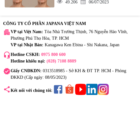
49.206
06/07/2023
CÔNG TY CỔ PHẦN JAPANA VIỆT NAM
apartment
VP tại Việt Nam:
Tòa Nhà Trường Thịnh, 76 Nguyễn Háo Vĩnh,
Phường Phú Thọ Hòa, TP. HCM
VP tại Nhật Bản:
Kanagawa Ken Ebina - Shi Nakana, Japan
headset_mic
Hotline CSKH:
0975 800 600
Hotline khiếu nại:
(028) 7108 8889
verified
Giấy CNĐKDN:
0313518985 - Sở KH & ĐT TP. HCM - Phòng
ĐKKD (Cấp ngày: 08/05/2023)
share
Kết nối với chúng tôi: