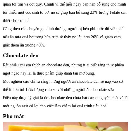
quan tới tim và đột quỵ. Chính vì thế mỗi ngày bạn nên bổ sung cho mình
tối thiểu một cốc sinh tố bơ, nó sẽ giúp bạn bổ sung 23% lượng Folate cần
thiết cho cơ thể.
Cũng theo các chuyên gia dinh dưỡng, người bị béo phì mức độ vừa phải
nếu ăn nửa quả bơ trong bữa trưa sẽ thấy no lâu hơn 26% và giảm cảm
giác thèm ăn xuống 40%.
Chocolate đen
Rất nhiều chị em thích ăn chocolate đen, nhưng ít ai biết rằng thực phẩm
ngọt ngào này lại là thực phẩm giúp đánh tan mỡ bụng.
Một nghiên cứu chỉ ra rằng những người ăn chocolate đen sẽ nạp vào cơ
thể ít hơn tới 17% lượng calo so với những người ăn chocolate sữa.
Điều này được lý giải là do chocolate đen chứa hạt cacao nguyên chất và là
một nguồn axit có lợi cho việc làm chậm lại quá trình tiêu hoá.
Pho mát