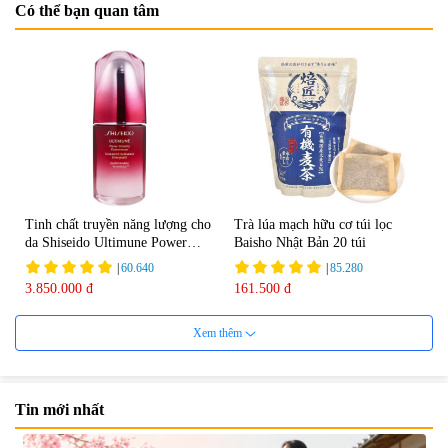
Có thể bạn quan tâm
Tinh chất truyền năng lượng cho
Trà lúa mạch hữu cơ túi lọc
da Shiseido Ultimune Power
Baisho Nhật Bản 20 túi
75ml
|
60.640
|
85.280
3.850.000 đ
161.500 đ
Xem thêm
Tin mới nhất