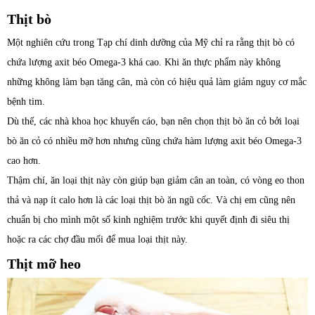
Thịt bò
Một nghiên cứu trong Tạp chí dinh dưỡng của Mỹ chỉ ra rằng thịt bò có
chứa lượng axit béo Omega-3 khá cao. Khi ăn thực phẩm này không
những không làm bạn tăng cân, mà còn có hiệu quả làm giảm nguy cơ mắc
bệnh tim.
Dù thế, các nhà khoa học khuyến cáo, bạn nên chọn thịt bò ăn cỏ bởi loại
bò ăn cỏ có nhiều mỡ hơn nhưng cũng chứa hàm lượng axit béo Omega-3
cao hơn.
Thậm chí, ăn loại thịt này còn giúp bạn giảm cân an toàn, có vòng eo thon
thả và nạp ít calo hơn là các loại thịt bò ăn ngũ cốc. Và chị em cũng nên
chuẩn bị cho mình một số kinh nghiệm trước khi quyết định đi siêu thị
hoặc ra các chợ đầu mối để mua loại thịt này.
Thịt mỡ heo