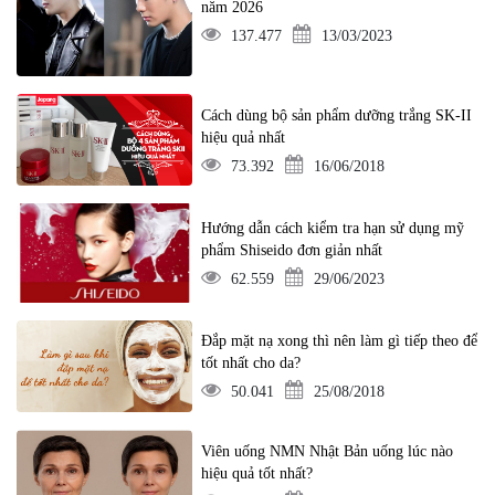
năm 2026
137.477
13/03/2023
Cách dùng bộ sản phẩm dưỡng trắng SK-II
hiệu quả nhất
73.392
16/06/2018
Hướng dẫn cách kiểm tra hạn sử dụng mỹ
phẩm Shiseido đơn giản nhất
62.559
29/06/2023
Đắp mặt nạ xong thì nên làm gì tiếp theo để
tốt nhất cho da?
50.041
25/08/2018
Viên uống NMN Nhật Bản uống lúc nào
hiệu quả tốt nhất?