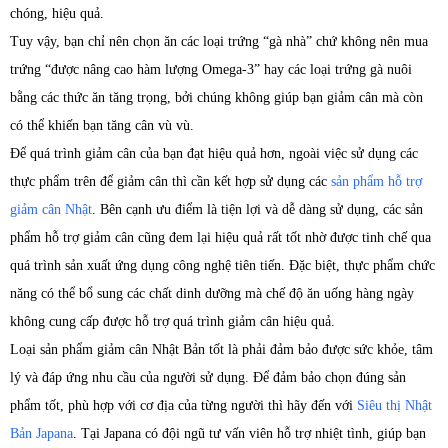
chóng, hiệu quả.
Tuy vậy, bạn chỉ nên chọn ăn các loại trứng “gà nhà” chứ không nên mua
trứng “được nâng cao hàm lượng Omega-3” hay các loại trứng gà nuôi
bằng các thức ăn tăng trọng, bởi chúng không giúp bạn giảm cân mà còn
có thể khiến bạn tăng cân vù vù.
Để quá trình giảm cân của bạn đạt hiệu quả hơn, ngoài việc sử dụng các
thực phẩm trên để giảm cân thì cần kết hợp sử dụng các
sản phẩm hỗ trợ
giảm cân Nhật
. Bên cạnh ưu điểm là tiện lợi và dễ dàng sử dụng, các sản
phẩm hỗ trợ giảm cân cũng đem lại hiệu quả rất tốt nhờ được tinh chế qua
quá trình sản xuất ứng dụng công nghệ tiên tiến. Đặc biệt, thực phẩm chức
năng có thể bổ sung các chất dinh dưỡng mà chế độ ăn uống hàng ngày
không cung cấp được hỗ trợ quá trình giảm cân hiệu quả.
Loại sản phẩm giảm cân Nhật Bản tốt là phải đảm bảo được sức khỏe, tâm
lý và đáp ứng nhu cầu của người sử dụng. Để đảm bảo chọn đúng sản
phẩm tốt, phù hợp với cơ địa của từng người thì hãy đến với
Siêu thị Nhật
Bản Japana
. Tại Japana có đội ngũ tư vấn viên hỗ trợ nhiệt tình, giúp bạn