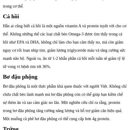
trong cơ thể.
Cá hồi
Hẳn ai cũng biết cá hồi là một nguồn vitamin A và protein tuyệt vời cho cơ
thể. Không những thế các loại chất béo Omega-3 được tìm thấy trong cá
hồi như EPA và DHA, không chỉ làm cho bạn cảm thấy no, mà còn giảm
nguy cơ rối loạn nhịp tim, giảm lượng triglyceride máu và tăng cường sức
mạnh não bộ. Ngoài ra, ăn từ 1-2 khẩu phần cá hồi mỗi tuần sẽ giảm tỷ lệ
tử vong vì bệnh tim tới 36%.
Bơ đậu phộng
Bơ đậu phông là một thực phẩm khá quen thuộc với người Việt. Không chỉ
chứa chất béo lành mạnh mà bơ đậu phộng còn có thể giúp bạn kiềm chế
sự thèm ăn và tạo cảm giác no lâu. Một nghiên cứu chỉ ra rằng, protein
trong bơ đậu phộng tăng cường năng lượng và hỗ trợ giảm cân hiệu quả.
Một muỗng cà phê bơ đậu phộng có thể cung cấp hơn 4g protein.
Trứng