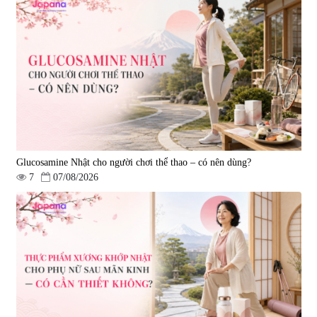
Viên uống bổ não Ribeto Shoji
Viên nang uống cải thiện thị lực,
Ichoha Ekisu Plus - 90 viên
trí nhớ DHA + EPA + Flaxseed
Oil 30 viên/gói - Date 02/2027
|
57.920
|
52.346
1.450.000 đ
225.000 đ
Glucosamine Nhật cho người chơi thể thao – có nên dùng?
7
07/08/2026
Tẩy tế bào chết Nichiei Bussan
Viên uống hỗ trợ bền thành
Nano NMN+ Peeling Gel
mạch, ngừa tai biến Elastin Plus
Luxury 200g
& Nattokinase Hokoen 80 viên
|
0
|
0
1.490.000 đ
980.000 đ