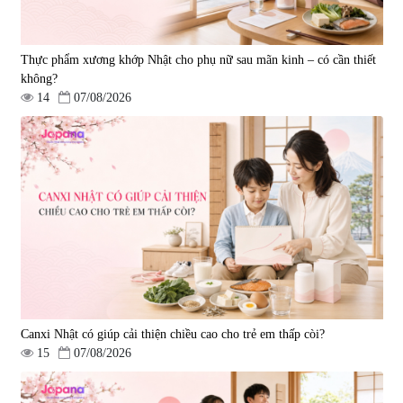
Thực phẩm xương khớp Nhật cho phụ nữ sau mãn kinh – có cần thiết
không?
14
07/08/2026
Viên uống bổ gan Ribeto Shoji
Viên uống hỗ trợ cải thiện thoát
Hepaclean 60 viên
vị đĩa đệm Kyoto Has 30 viên
|
543.205
|
14.560
690.000 đ
1.600.000 đ
Canxi Nhật có giúp cải thiện chiều cao cho trẻ em thấp còi?
15
07/08/2026
Viên uống hỗ trợ giấc ngủ Fujina
Viên uống phòng ngừa & hỗ trợ
Sleepy Nhật Bản 80 viên
điều trị đột quỵ Biken Kinase
Gold 60 viên
|
13.760
|
0