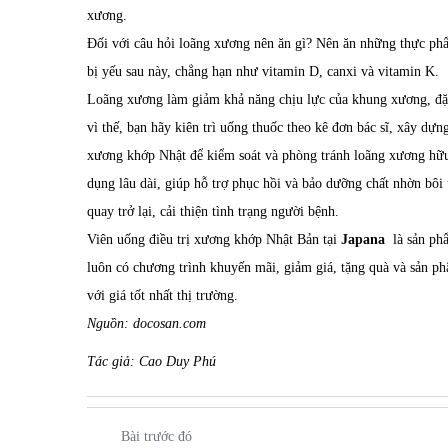
xương.
Đối với câu hỏi loãng xương nên ăn gì? Nên ăn những thực ph
bị yếu sau này, chẳng hạn như vitamin D, canxi và vitamin K.
Loãng xương làm giảm khả năng chịu lực của khung xương, đặc
vì thế, bạn hãy kiên trì uống thuốc theo kê đơn bác sĩ, xây d
xương khớp Nhật
để kiểm soát và phòng tránh loãng xương hữu
dụng lâu dài, giúp hỗ trợ phục hồi và bảo dưỡng chất nhờn bô
quay trở lại, cải thiện tình trạng người bệnh.
Viên uống điều trị xương khớp Nhật Bản tại
Japana
là sản phẩ
luôn có chương trình khuyến mãi, giảm giá, tặng quà và sản 
với giá tốt nhất thị trường.
Nguồn: docosan.com
Tác giả: Cao Duy Phú
Bài trước đó