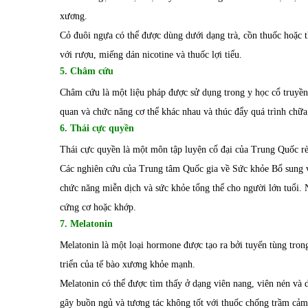
xương.
Cỏ đuôi ngựa có thể được dùng dưới dạng trà, cồn thuốc hoặc t
với rượu, miếng dán nicotine và thuốc lợi tiểu.
5. Châm cứu
Châm cứu là một liệu pháp được sử dụng trong y học cổ truyền
quan và chức năng cơ thể khác nhau và thúc đẩy quá trình chữ
6. Thái cực quyền
Thái cực quyền là một môn tập luyện cổ đại của Trung Quốc rè
Các nghiên cứu của Trung tâm Quốc gia về Sức khỏe Bổ sung và
chức năng miễn dịch và sức khỏe tổng thể cho người lớn tuổi. 
cứng cơ hoặc khớp.
7. Melatonin
Melatonin là một loại hormone được tạo ra bởi tuyến tùng tron
triển của tế bào xương khỏe mạnh.
Melatonin có thể được tìm thấy ở dạng viên nang, viên nén và 
gây buồn ngủ và tương tác không tốt với thuốc chống trầm cảm, 