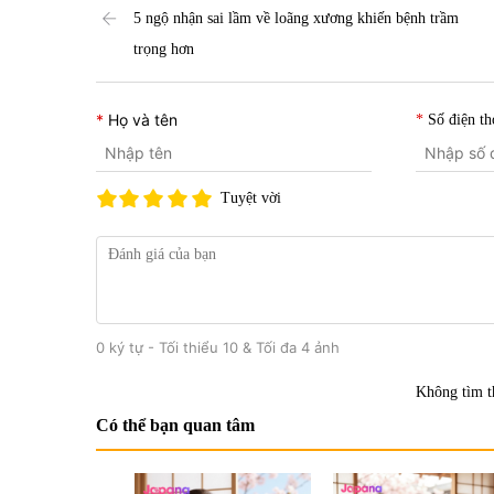
5 ngộ nhận sai lầm về loãng xương khiến bệnh trầm
trọng hơn
Họ và tên
Số điện th
Tuyệt vời
0 ký tự - Tối thiểu 10 & Tối đa 4 ảnh
Không tìm t
Có thể bạn quan tâm