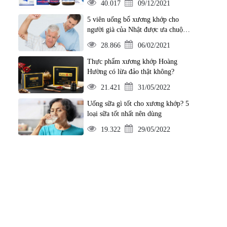
40.017
09/12/2021
5 viên uống bổ xương khớp cho
người già của Nhật được ưa chuộng
nhất hiện nay
28.866
06/02/2021
Thực phẩm xương khớp Hoàng
Hường có lừa đảo thật không?
21.421
31/05/2022
Uống sữa gì tốt cho xương khớp? 5
loại sữa tốt nhất nên dùng
19.322
29/05/2022