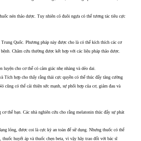
huốc nén thảo dược. Tuy nhiên cỏ đuôi ngựa có thể tương tác tiêu cực
 Trung Quốc. Phương pháp này được cho là có thể kích thích các cơ
a bệnh. Châm cứu thường được kết hợp với các liệu pháp thảo dược.
n luyện cho cơ thể có cảm giác nhẹ nhàng và dẻo dai.
 Tích hợp cho thấy rằng thái cực quyền có thể thúc đẩy tăng cường
Nó cũng có thể cải thiện sức mạnh, sự phối hợp của cơ, giảm đau và
g cơ thể bạn. Các nhà nghiên cứu cho rằng melatonin thúc đẩy sự phát
dạng lỏng, được coi là cực kỳ an toàn để sử dụng. Nhưng thuốc có thể
thuốc huyết áp và thuốc chẹn beta, vì vậy hãy trao đổi với bác sĩ