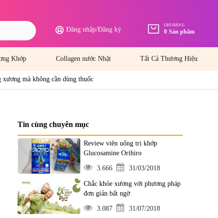
GIỎ HÀNG
Đăng nhập
/
Đăng ký
0
Sản phẩm
ơng Khớp
Collagen nước Nhật
Tất Cả Thương Hiệu
ng xương mà không cần dùng thuốc
Tin cùng chuyên mục
Review viên uống trị khớp
Glucosamine Orihiro
3.666
31/03/2018
Chắc khỏe xương với phương pháp
đơn giản bất ngờ
3.087
31/07/2018