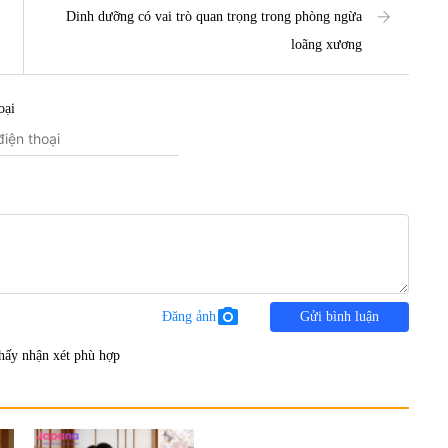
Dinh dưỡng có vai trò quan trọng trong phòng ngừa
loãng xương
oại
photo_camera
Đăng ảnh
Gửi bình luận
hấy nhận xét phù hợp