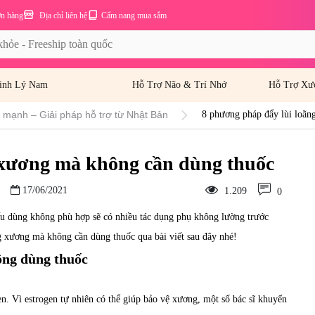
ơn hàng
Địa chỉ liên hệ
Cẩm nang mua sắm
inh Lý Nam
Hỗ Trợ Não & Trí Nhớ
Hỗ Trợ Xư
mạnh – Giải pháp hỗ trợ từ Nhật Bản
8 phương pháp đẩy lùi loã
 xương mà không cần dùng thuốc
17/06/2021
1.209
0
ếu dùng không phù hợp sẽ có nhiều tác dụng phụ không lường trước
g xương mà không cần dùng thuốc qua bài viết sau đây nhé!
ông dùng thuốc
en. Vì estrogen tự nhiên có thể giúp bảo vệ xương, một số bác sĩ khuyến