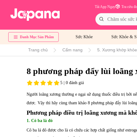
Tải App Ngay
Tra cứu đ
Sức Khỏe
Sức Khỏe & S
Danh Mục Sản Phẩm
Trang chủ
Cẩm nang
5. Xương khớp khỏe 
8 phương pháp đẩy lùi loãng
5 | 0 đánh giá
Người loãng xương thường e ngại sử dụng thuốc điều trị bởi n
được. Vậy thì hãy cùng tham khảo 8 phương pháp đẩy lùi loãn
Phương pháp điều trị loãng xương mà kh
1. Cỏ ba lá đỏ
Cỏ ba lá đỏ được cho là có chứa các hợp chất giống như estrog