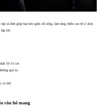
i tập xà đơn giúp bạn kéo giãn cột sống, làm tăng chiều cao từ 2–4cm.
lập tức.
t nhất 10–15 cm
 không quá xa
c có thể.
iểu rắn hổ mang