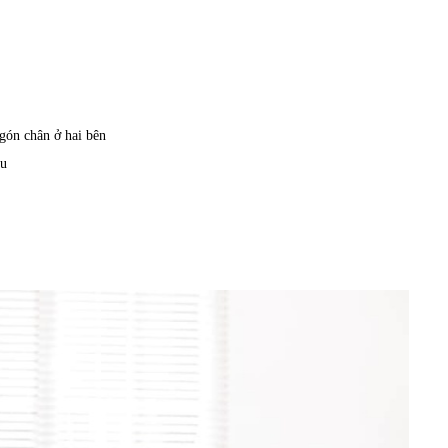
ngón chân ở hai bên
ầu