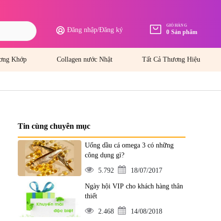
GIỎ HÀNG
Đăng nhập
/
Đăng ký
0
Sản phẩm
ơng Khớp
Collagen nước Nhật
Tất Cả Thương Hiệu
Tin cùng chuyên mục
Uống dầu cá omega 3 có những
công dụng gì?
5.792
18/07/2017
Ngày hội VIP cho khách hàng thân
thiết
2.468
14/08/2018