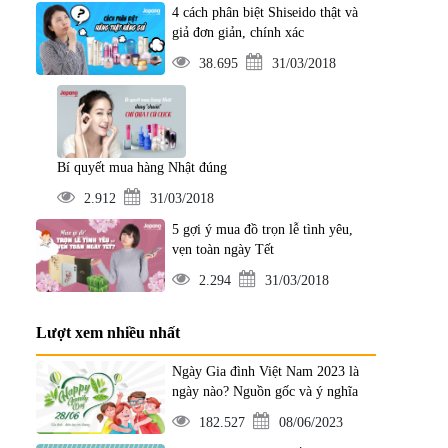
4 cách phân biệt Shiseido thật và
giả đơn giản, chính xác
38.695
31/03/2018
Bí quyết mua hàng Nhật đúng
2.912
31/03/2018
5 gợi ý mua đồ trọn lễ tình yêu,
vẹn toàn ngày Tết
2.294
31/03/2018
Lượt xem nhiều nhất
Ngày Gia đình Việt Nam 2023 là
ngày nào? Nguồn gốc và ý nghĩa
182.527
08/06/2023