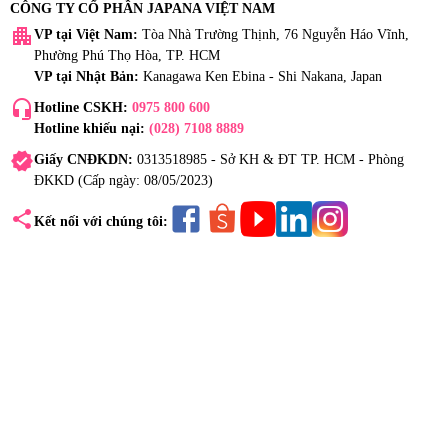
CÔNG TY CỔ PHẦN JAPANA VIỆT NAM
apartment
VP tại Việt Nam:
Tòa Nhà Trường Thịnh, 76 Nguyễn Háo Vĩnh,
Phường Phú Thọ Hòa, TP. HCM
VP tại Nhật Bản:
Kanagawa Ken Ebina - Shi Nakana, Japan
headset_mic
Hotline CSKH:
0975 800 600
Hotline khiếu nại:
(028) 7108 8889
verified
Giấy CNĐKDN:
0313518985 - Sở KH & ĐT TP. HCM - Phòng
ĐKKD (Cấp ngày: 08/05/2023)
share
Kết nối với chúng tôi: