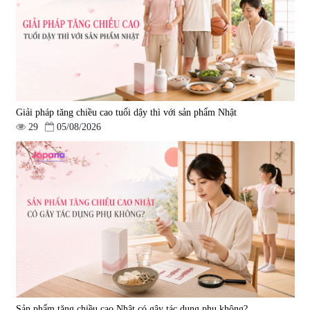
Oil 30 viên/gói - Date 02/2027
|
57.920
|
52.346
1.450.000 đ
225.000 đ
Giải pháp tăng chiều cao tuổi dậy thì với sản phẩm Nhật
29
05/08/2026
Tẩy tế bào chết Nichiei Bussan
Viên uống hỗ trợ bền thành
Nano NMN+ Peeling Gel
mạch, ngừa tai biến Elastin Plus
Luxury 200g
& Nattokinase Hokoen 80 viên
|
0
|
0
1.490.000 đ
980.000 đ
Sản phẩm tăng chiều cao Nhật có gây tác dụng phụ không?