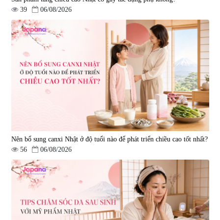
39
06/08/2026
Viên uống bổ gan Ribeto Shoji
Viên uống hỗ trợ cải thiện thoát
Hepaclean 60 viên
vị đĩa đệm Kyoto Has 30 viên
|
543.205
|
14.560
690.000 đ
1.600.000 đ
Nên bổ sung canxi Nhật ở độ tuổi nào để phát triển chiều cao tốt nhất?
56
06/08/2026
Viên uống hỗ trợ giấc ngủ Fujina
Viên uống phòng ngừa & hỗ trợ
Sleepy Nhật Bản 80 viên
điều trị đột quỵ Biken Kinase
Gold 60 viên
|
13.760
|
0
580.000 đ
1.570.000 đ