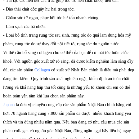
- Tái tạo các liên kết cấu trúc giúp tóc trở nên chắc khỏe, dẻo dai.
- Đào thải chất độc gây hư hại trong tóc.
- Chăm sóc từ ngọn, phục hồi tóc hư tổn nhanh chóng.
- Làm sạch các bã nhờn.
- Loại bỏ tình trạng rụng tóc sau sinh, rụng tóc do quá lạm dụng hóa mỹ
phẩm, rụng tóc do sự thay đổi nội tiết tố, rụng tóc do nguồn nước.
Vì thế cần bổ sung collagen cho cơ thể của bạn để có mái tóc luôn chắc
khoẻ. Với nguồn gốc xuất xứ rõ ràng, đã được kiểm nghiệm lâm sàng đầy
đủ, các sản phẩm
Collagen
có xuất xứ Nhật Bản chính là điều mà phái đẹp
đang tìm kiếm. Quy trình sản xuất nghiêm ngặt, kiểm định an toàn chất
lượng và khả năng hấp thụ tốt cũng là những yếu tố khiến chị em có thể
hoàn toàn yên tâm khi lựa chọn sản phẩm này.
Japana
là đơn vị chuyên cung cấp các sản phẩm Nhật Bản chính hãng với
hơn 70 ngành hàng cùng 7.000 sản phẩm đã được nhiều khách hàng yêu
thích và tin dùng nhiều năm qua. Nếu bạn đang có nhu cầu mua các sản
phẩm collagen có nguồn gốc Nhật Bản, đừng ngần ngại hãy liên hệ ngay