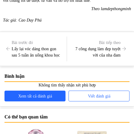
với chúng tôi để được tư vấn và hỗ trợ tốt nhất nhé.
Theo lamdepthongminh
Tác giả: Cao Duy Phú
Bài trước đó
Bài tiếp theo
Lấy lại vóc dáng thon gọn
7 công dụng làm đẹp tuyệt
sau 5 tuần ăn uống khoa học
vời của nha đam
Bình luận
Không tìm thấy nhận xét phù hợp
Xem tất cả đánh giá
Viết đánh giá
Có thể bạn quan tâm