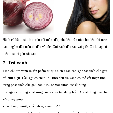
Hành củ băm nát, bọc vào vải màn, đập nhẹ lên trên tóc cho đến khi nước
hành ngấm đều trên da đầu và tóc. Gội sạch đầu sau vài giờ. Cách này có
hiệu quả trị gàu rất cao.
7. Trà xanh
Tinh dầu trà xanh là sản phẩm từ tự nhiên ngăn cản sự phát triển của gàu
rất hữu hiệu. Dầu gội có chứa 5% tinh dầu trà xanh có thể cải thiện tình
trạng phát triển của gàu hơn 41% so với trước lúc sử dụng.
Collagen có trong chất sừng của tóc và tác dụng bổ trợ hoạt động của chất
sừng này giúp:
- Tóc bóng mượt, chắc khỏe, suôn mượt.