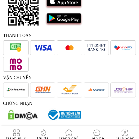
THANH TOÁN
VẬN CHUYỂN
CHỨNG NHẬN
© 2017 - Bản quyền của Công Ty Cổ Phần Japana Việt Nam -
Danh mục
Ưu đãi
Trang chủ
Liên hệ
Tài khoản