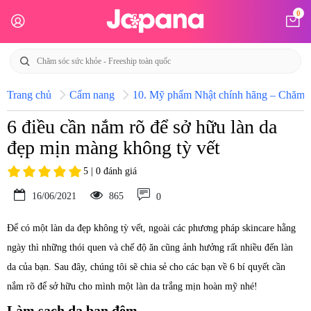
0
Trang chủ
Cẩm nang
10. Mỹ phẩm Nhật chính hãng – Chăm só
6 điều cần nắm rõ để sở hữu làn da
đẹp mịn màng không tỳ vết
5 | 0 đánh giá
16/06/2021
865
0
Để có một làn da đẹp không tỳ vết, ngoài các phương pháp skincare hằng
ngày thì những thói quen và chế độ ăn cũng ảnh hưởng rất nhiều đến làn
da của bạn. Sau đây, chúng tôi sẽ chia sẻ cho các bạn về 6 bí quyết cần
nắm rõ để sở hữu cho mình một làn da trắng mịn hoàn mỹ nhé!
Làm sạch da ban đêm