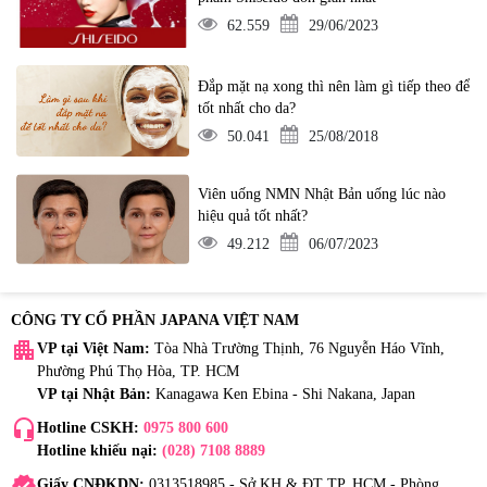
62.559
29/06/2023
Đắp mặt nạ xong thì nên làm gì tiếp theo để
tốt nhất cho da?
50.041
25/08/2018
Viên uống NMN Nhật Bản uống lúc nào
hiệu quả tốt nhất?
49.212
06/07/2023
CÔNG TY CỔ PHẦN JAPANA VIỆT NAM
apartment
VP tại Việt Nam:
Tòa Nhà Trường Thịnh, 76 Nguyễn Háo Vĩnh,
Phường Phú Thọ Hòa, TP. HCM
VP tại Nhật Bản:
Kanagawa Ken Ebina - Shi Nakana, Japan
headset_mic
Hotline CSKH:
0975 800 600
Hotline khiếu nại:
(028) 7108 8889
verified
Giấy CNĐKDN:
0313518985 - Sở KH & ĐT TP. HCM - Phòng