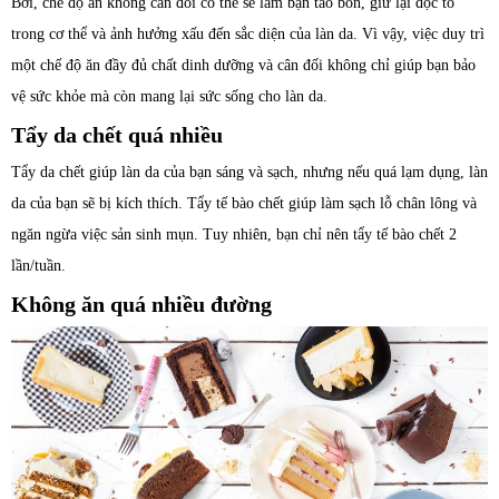
Bởi, chế độ ăn không cân đối có thể sẽ làm bạn táo bón, giữ lại độc tố
trong cơ thể và ảnh hưởng xấu đến sắc diện của làn da. Vì vậy, việc duy trì
một chế độ ăn đầy đủ chất dinh dưỡng và cân đối không chỉ giúp bạn bảo
vệ sức khỏe mà còn mang lại sức sống cho làn da.
Tẩy da chết quá nhiều
Tẩy da chết giúp làn da của bạn sáng và sạch, nhưng nếu quá lạm dụng, làn
da của bạn sẽ bị kích thích. Tẩy tế bào chết giúp làm sạch lỗ chân lông và
ngăn ngừa việc sản sinh mụn. Tuy nhiên, bạn chỉ nên tẩy tế bào chết 2
lần/tuần.
Không ăn quá nhiều đường