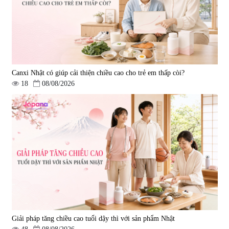
Canxi Nhật có giúp cải thiện chiều cao cho trẻ em thấp còi?
18
08/08/2026
Viên uống hỗ trợ giấc ngủ Fujina
Viên uống phòng ngừa & hỗ trợ
Sleepy Nhật Bản 80 viên
điều trị đột quỵ Biken Kinase
Gold 60 viên
|
13.760
|
0
580.000 đ
1.570.000 đ
Giải pháp tăng chiều cao tuổi dậy thì với sản phẩm Nhật