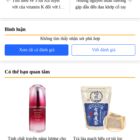
Tìm hiểu về 5 lợi ích tuyệt
Những nguyên nhân thường
vời của vitamin K đối với làn
gặp dẫn đến đau khớp cổ tay
da của bạn
Bình luận
Không tìm thấy nhận xét phù hợp
Xem tất cả đánh giá
Viết đánh giá
Có thể bạn quan tâm
Tinh chất truyền năng lượng cho
Trà lúa mạch hữu cơ túi lọc