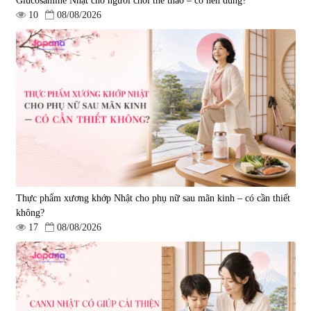
Glucosamine Nhật cho người chơi thể thao – có nên dùng?
10
08/08/2026
Tẩy tế bào chết Nichiei Bussan
Viên uống hỗ trợ bền thành
Nano NMN+ Peeling Gel
mạch, ngừa tai biến Elastin Plus
Luxury 200g
& Nattokinase Hokoen 80 viên
|
0
|
0
1.490.000 đ
980.000 đ
Thực phẩm xương khớp Nhật cho phụ nữ sau mãn kinh – có cần thiết
không?
17
08/08/2026
Viên uống bổ gan Ribeto Shoji
Viên uống hỗ trợ cải thiện thoát
Hepaclean 60 viên
vị đĩa đệm Kyoto Has 30 viên
|
543.205
|
14.560
690.000 đ
1.600.000 đ