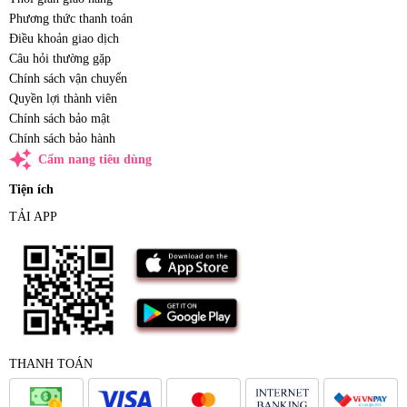
Phương thức thanh toán
Điều khoản giao dịch
Câu hỏi thường gặp
Chính sách vận chuyển
Quyền lợi thành viên
Chính sách bảo mật
Chính sách bảo hành
auto_awesome
Cẩm nang tiêu dùng
Tiện ích
TẢI APP
THANH TOÁN