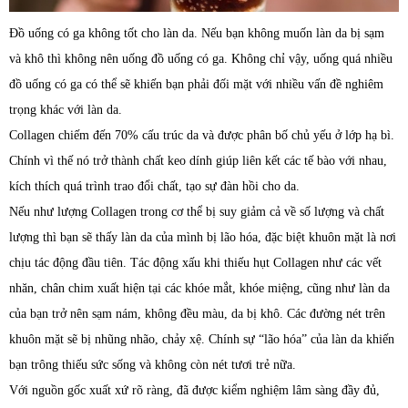
Đồ uống có ga không tốt cho làn da. Nếu bạn không muốn làn da bị sạm
và khô thì không nên uống đồ uống có ga. Không chỉ vậy, uống quá nhiều
đồ uống có ga có thể sẽ khiến bạn phải đối mặt với nhiều vấn đề nghiêm
trọng khác với làn da.
Collagen chiếm đến 70% cấu trúc da và được phân bố chủ yếu ở lớp hạ bì.
Chính vì thế nó trở thành chất keo dính giúp liên kết các tế bào với nhau,
kích thích quá trình trao đổi chất, tạo sự đàn hồi cho da.
Nếu như lượng Collagen trong cơ thể bị suy giảm cả về số lượng và chất
lượng thì bạn sẽ thấy làn da của mình bị lão hóa, đặc biệt khuôn mặt là nơi
chịu tác động đầu tiên. Tác động xấu khi thiếu hụt Collagen như các vết
nhăn, chân chim xuất hiện tại các khóe mắt, khóe miệng, cũng như làn da
của bạn trở nên sạm nám, không đều màu, da bị khô. Các đường nét trên
khuôn mặt sẽ bị nhũng nhão, chảy xệ. Chính sự “lão hóa” của làn da khiến
bạn trông thiếu sức sống và không còn nét tươi trẻ nữa.
Với nguồn gốc xuất xứ rõ ràng, đã được kiểm nghiệm lâm sàng đầy đủ,