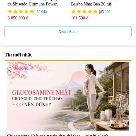
da Shiseido Ultimune Power
Baisho Nhật Bản 20 túi
75ml
|
60.640
|
85.280
3.850.000 đ
161.500 đ
Xem thêm
Tin mới nhất
Viên uống bổ não Ribeto Shoji
Viên nang uống cải thiện thị lực,
Ichoha Ekisu Plus - 90 viên
trí nhớ DHA + EPA + Flaxseed
Oil 30 viên/gói - Date 02/2027
|
57.920
|
52.346
1.450.000 đ
225.000 đ