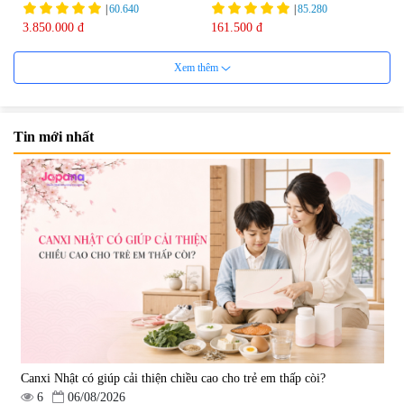
75ml
|
60.640
|
85.280
3.850.000 đ
161.500 đ
Xem thêm
Tin mới nhất
Viên uống bổ não Ribeto Shoji
Viên nang uống cải thiện thị lực,
Ichoha Ekisu Plus - 90 viên
trí nhớ DHA + EPA + Flaxseed
Oil 30 viên/gói - Date 02/2027
|
57.920
|
52.346
1.450.000 đ
225.000 đ
Canxi Nhật có giúp cải thiện chiều cao cho trẻ em thấp còi?
6
06/08/2026