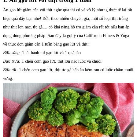
Ăn gạo lứt giảm cân với thịt nghe qua thì có vẻ vô lý nhưng thực tế lại rất
hiệu quả đấy bạn nhé! Bởi, theo nhiều chuyên gia, một số loại thịt trắng
như thịt lợn nạc, ức gà,... có khả năng hỗ trợ giảm cân rất tốt nếu bạn áp
dụng đúng phương pháp. Sau đây là gợi ý của California Fitness & Yoga
về thực đơn giảm cân 1 tuần bằng gạo lứt và thịt:
Bữa sáng
: 1 lát bánh mì gạo lứt và 1 quả táo
Bữa trưa:
1 chén cơm gạo lứt, thịt lợn nạc luộc và chuối
Bữa tối:
1 chén cơm gạo lứt, thịt ức gà hấp ăn kèm rau củ luộc chấm muối
vừng.