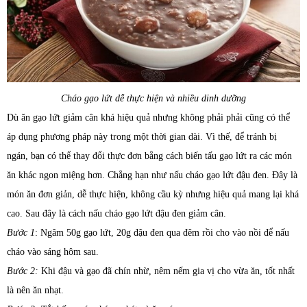
Cháo gạo lứt dễ thực hiện và nhiều dinh dưỡng
Dù ăn gạo lứt giảm cân khá hiệu quả nhưng không phải phải cũng có thể
áp dụng phương pháp này trong một thời gian dài. Vì thế, để tránh bị
ngán, bạn có thể thay đổi thực đơn bằng cách biến tấu gạo lứt ra các món
ăn khác ngon miệng hơn. Chẳng hạn như nấu cháo gạo lứt đậu đen. Đây là
món ăn đơn giản, dễ thực hiện, không cầu kỳ nhưng hiệu quả mang lại khá
cao. Sau đây là cách nấu cháo gạo lứt đậu đen giảm cân.
Bước 1
: Ngâm 50g gạo lứt, 20g đậu đen qua đêm rồi cho vào nồi để nấu
cháo vào sáng hôm sau.
Bước 2:
Khi đậu và gạo đã chín nhừ, nêm nếm gia vị cho vừa ăn, tốt nhất
là nên ăn nhạt.