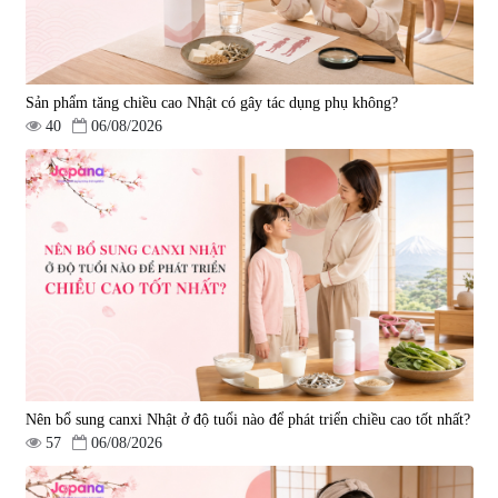
Sản phẩm tăng chiều cao Nhật có gây tác dụng phụ không?
40
06/08/2026
Viên uống hỗ trợ giấc ngủ Fujina
Viên uống phòng ngừa & hỗ trợ
Sleepy Nhật Bản 80 viên
điều trị đột quỵ Biken Kinase
Gold 60 viên
|
13.760
|
0
580.000 đ
1.570.000 đ
Nên bổ sung canxi Nhật ở độ tuổi nào để phát triển chiều cao tốt nhất?
57
06/08/2026