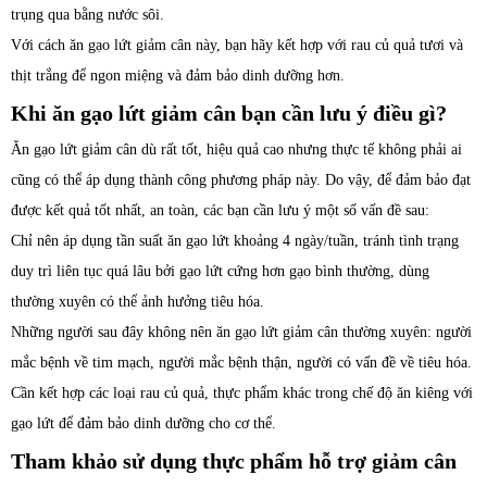
trụng qua bằng nước sôi.
Với cách ăn gạo lứt giảm cân này, bạn hãy kết hợp với rau củ quả tươi và
thịt trắng để ngon miệng và đảm bảo dinh dưỡng hơn.
Khi ăn gạo lứt giảm cân bạn cần lưu ý điều gì?
Ăn gạo lứt giảm cân dù rất tốt, hiệu quả cao nhưng thực tế không phải ai
cũng có thể áp dụng thành công phương pháp này. Do vậy, để đảm bảo đạt
được kết quả tốt nhất, an toàn, các bạn cần lưu ý một số vấn đề sau:
Chỉ nên áp dụng tần suất ăn gạo lứt khoảng 4 ngày/tuần, tránh tình trạng
duy trì liên tục quá lâu bởi gạo lứt cứng hơn gạo bình thường, dùng
thường xuyên có thể ảnh hưởng tiêu hóa.
Những người sau đây không nên ăn gạo lứt giảm cân thường xuyên: người
mắc bệnh về tim mạch, người mắc bệnh thận, người có vấn đề về tiêu hóa.
Cần kết hợp các loại rau củ quả, thực phẩm khác trong chế độ ăn kiêng với
gạo lứt để đảm bảo dinh dưỡng cho cơ thể.
Tham khảo sử dụng thực phẩm hỗ trợ giảm cân