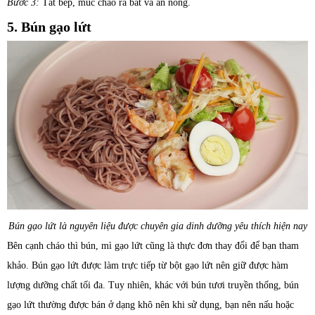
Bước 3:
Tắt bếp, múc cháo ra bát và ăn nóng.
5. Bún gạo lứt
Bún gạo lứt là nguyên liệu được chuyên gia dinh dưỡng yêu thích hiện nay
Bên cạnh cháo thì bún, mì gạo lứt cũng là thực đơn thay đổi để bạn tham
khảo. Bún gạo lứt được làm trực tiếp từ bột gạo lứt nên giữ được hàm
lượng dưỡng chất tối đa. Tuy nhiên, khác với bún tươi truyền thống, bún
gạo lứt thường được bán ở dạng khô nên khi sử dụng, bạn nên nấu hoặc