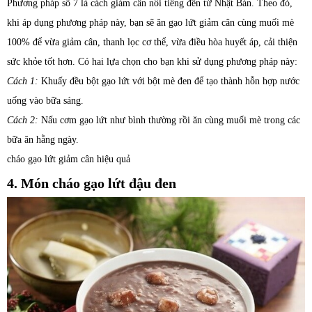
Phương pháp số 7 là cách giảm cân nổi tiếng đến từ Nhật Bản. Theo đó,
khi áp dụng phương pháp này, bạn sẽ ăn gạo lứt giảm cân cùng muối mè
100% để vừa giảm cân, thanh lọc cơ thể, vừa điều hòa huyết áp, cải thiện
sức khỏe tốt hơn. Có hai lựa chọn cho bạn khi sử dụng phương pháp này:
Cách 1:
Khuấy đều bột gạo lứt với bột mè đen để tạo thành hỗn hợp nước
uống vào bữa sáng.
Cách 2:
Nấu cơm gạo lứt như bình thường rồi ăn cùng muối mè trong các
bữa ăn hằng ngày.
cháo gạo lứt giảm cân hiệu quả
4. Món cháo gạo lứt đậu đen