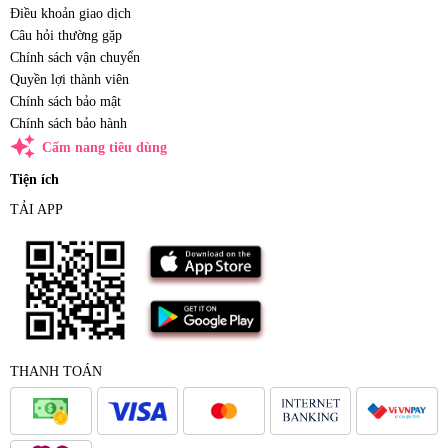
Điều khoản giao dịch
Câu hỏi thường gặp
Chính sách vận chuyển
Quyền lợi thành viên
Chính sách bảo mật
Chính sách bảo hành
auto_awesome
Cẩm nang tiêu dùng
Tiện ích
TẢI APP
THANH TOÁN