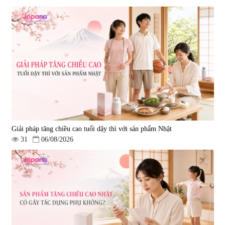
Tẩy tế bào chết Nichiei Bussan
Viên uống hỗ trợ bền thành
Nano NMN+ Peeling Gel
mạch, ngừa tai biến Elastin Plus
Luxury 200g
& Nattokinase Hokoen 80 viên
|
0
|
0
1.490.000 đ
980.000 đ
Giải pháp tăng chiều cao tuổi dậy thì với sản phẩm Nhật
31
06/08/2026
Viên uống bổ gan Ribeto Shoji
Viên uống hỗ trợ cải thiện thoát
Hepaclean 60 viên
vị đĩa đệm Kyoto Has 30 viên
|
543.205
|
14.560
690.000 đ
1.600.000 đ