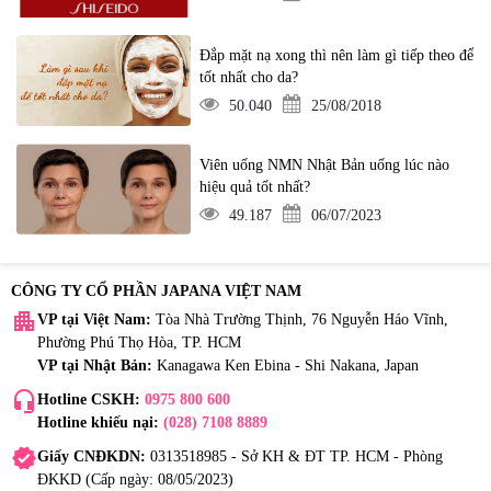
Đắp mặt nạ xong thì nên làm gì tiếp theo để
tốt nhất cho da?
50.040
25/08/2018
Viên uống NMN Nhật Bản uống lúc nào
hiệu quả tốt nhất?
49.187
06/07/2023
CÔNG TY CỔ PHẦN JAPANA VIỆT NAM
apartment
VP tại Việt Nam:
Tòa Nhà Trường Thịnh, 76 Nguyễn Háo Vĩnh,
Phường Phú Thọ Hòa, TP. HCM
VP tại Nhật Bản:
Kanagawa Ken Ebina - Shi Nakana, Japan
headset_mic
Hotline CSKH:
0975 800 600
Hotline khiếu nại:
(028) 7108 8889
verified
Giấy CNĐKDN:
0313518985 - Sở KH & ĐT TP. HCM - Phòng
ĐKKD (Cấp ngày: 08/05/2023)