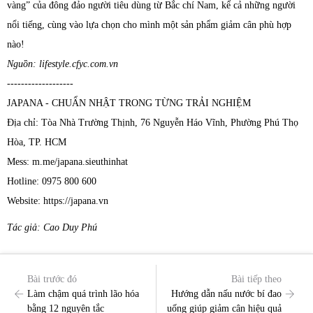
vàng” của đông đảo người tiêu dùng từ Bắc chí Nam, kể cả những người
nổi tiếng, cùng vào lựa chọn cho mình một sản phẩm giảm cân phù hợp
nào!
Nguồn: lifestyle.cfyc.com.vn
-------------------
JAPANA - CHUẨN NHẬT TRONG TỪNG TRẢI NGHIỆM
Địa chỉ: Tòa Nhà Trường Thịnh, 76 Nguyễn Háo Vĩnh, Phường Phú Thọ
Hòa, TP. HCM
Mess: m.me/japana.sieuthinhat
Hotline: 0975 800 600
Website: https://japana.vn
Tác giả: Cao Duy Phú
Bài trước đó
Bài tiếp theo
Làm chậm quá trình lão hóa
Hướng dẫn nấu nước bí đao
bằng 12 nguyên tắc
uống giúp giảm cân hiệu quả