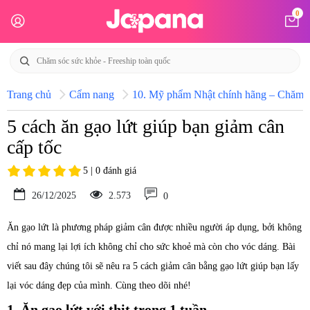
0
Trang chủ
Cẩm nang
10. Mỹ phẩm Nhật chính hãng – Chăm só
5 cách ăn gạo lứt giúp bạn giảm cân
cấp tốc
5 | 0 đánh giá
26/12/2025
2.573
0
Ăn gạo lứt là phương pháp giảm cân được nhiều người áp dụng, bởi không
chỉ nó mang lại lợi ích không chỉ cho sức khoẻ mà còn cho vóc dáng. Bài
viết sau đây chúng tôi sẽ nêu ra 5 cách giảm cân bằng gạo lứt giúp bạn lấy
lại vóc dáng đẹp của mình. Cùng theo dõi nhé!
1. Ăn gạo lứt với thịt trong 1 tuần