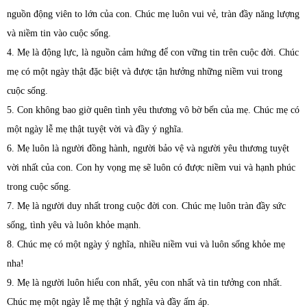
nguồn động viên to lớn của con. Chúc mẹ luôn vui vẻ, tràn đầy năng lượng
và niềm tin vào cuộc sống.
4. Mẹ là động lực, là nguồn cảm hứng để con vững tin trên cuộc đời. Chúc
mẹ có một ngày thật đặc biệt và được tận hưởng những niềm vui trong
cuộc sống.
5. Con không bao giờ quên tình yêu thương vô bờ bến của mẹ. Chúc mẹ có
một ngày lễ mẹ thật tuyệt vời và đầy ý nghĩa.
6. Mẹ luôn là người đồng hành, người bảo vệ và người yêu thương tuyệt
vời nhất của con. Con hy vọng mẹ sẽ luôn có được niềm vui và hạnh phúc
trong cuộc sống.
7. Mẹ là người duy nhất trong cuộc đời con. Chúc mẹ luôn tràn đầy sức
sống, tình yêu và luôn khỏe mạnh.
8. Chúc mẹ có một ngày ý nghĩa, nhiều niềm vui và luôn sống khỏe mẹ
nha!
9. Mẹ là người luôn hiểu con nhất, yêu con nhất và tin tưởng con nhất.
Chúc mẹ một ngày lễ mẹ thật ý nghĩa và đầy ấm áp.