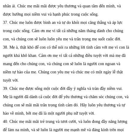
nhân ái. Chúc mẹ mãi mãi được yêu thương và quan tâm đến mình, và
được hưởng mọi niềm vui và hạnh phúc trong cuộc sống.
37. Chúc mẹ luôn được bình an và tự do khỏi mọi căng thẳng và áp lực
trong cuộc sống. Cảm ơn mẹ vì tất cả những năm tháng dành cho chúng
con, và chúng con sẽ luôn luôn yêu mẹ và trân trọng mẹ suốt cuộc đời.
38. Mẹ à, thật khó để con có thể nói ra những lời tình cảm với mẹ vì con là
người khá khô khan. Cảm ơn mẹ vì tất cả những điều tuyệt vời mà mẹ đã
mang đến cho chúng con, và chúng con sẽ luôn là người con ngoan và
niềm tự hào của mẹ. Chúng con yêu mẹ và chúc mẹ có một ngày lễ thật
tuyệt vời.
39. Chúc mẹ được sống một cuộc đời đầy ý nghĩa và tràn đầy niềm vui.
Mẹ là người đã dành cả cuộc đời để yêu thương và chăm sóc chúng con, và
chúng con sẽ mãi mãi trân trọng tình cảm đó. Hãy luôn yêu thương và tự
hào về mình, bởi mẹ đã là một người phụ nữ tuyệt vời.
40. Chúc mẹ mãi mãi trẻ trung và tươi cười, và luôn đong đầy năng lượng
để làm na mình, và sẽ luôn là người mẹ mạnh mẽ và đáng kính trên mọi