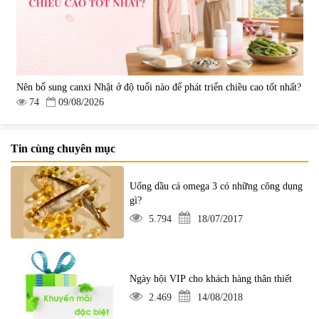
Nên bổ sung canxi Nhật ở độ tuổi nào để phát triển chiều cao tốt nhất?
74
09/08/2026
Tin cùng chuyên mục
Uống dầu cá omega 3 có những công dụng
gì?
5.794
18/07/2017
Ngày hội VIP cho khách hàng thân thiết
2.469
14/08/2018