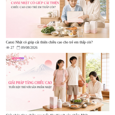
Canxi Nhật có giúp cải thiện chiều cao cho trẻ em thấp còi?
27
09/08/2026