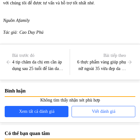
với chúng tôi để được tư vấn và hỗ trợ tốt nhất nhé.
Nguồn Afamily
Tác giả: Cao Duy Phú
Bài trước đó
Bài tiếp theo
4 tip chăm da chị em cần áp
6 thực phẩm vàng giúp phụ
dụng sau 25 tuổi để làn da
nữ ngoài 35 vừa đẹp da lại
luôn trẻ đẹp
vừa kéo dài tuổi thọ
Bình luận
Không tìm thấy nhận xét phù hợp
Xem tất cả đánh giá
Viết đánh giá
Có thể bạn quan tâm