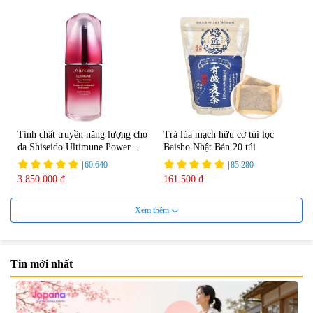
Tinh chất truyền năng lượng cho
Trà lúa mạch hữu cơ túi lọc
da Shiseido Ultimune Power
Baisho Nhật Bản 20 túi
75ml
|
60.640
|
85.280
3.850.000 đ
161.500 đ
Xem thêm
Tin mới nhất