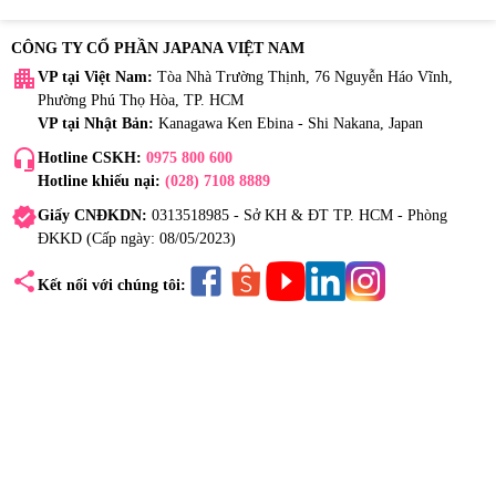
CÔNG TY CỔ PHẦN JAPANA VIỆT NAM
apartment
VP tại Việt Nam:
Tòa Nhà Trường Thịnh, 76 Nguyễn Háo Vĩnh,
Phường Phú Thọ Hòa, TP. HCM
VP tại Nhật Bản:
Kanagawa Ken Ebina - Shi Nakana, Japan
headset_mic
Hotline CSKH:
0975 800 600
Hotline khiếu nại:
(028) 7108 8889
verified
Giấy CNĐKDN:
0313518985 - Sở KH & ĐT TP. HCM - Phòng
ĐKKD (Cấp ngày: 08/05/2023)
share
Kết nối với chúng tôi: