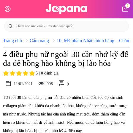
0
Trang chủ
Cẩm nang
10. Mỹ phẩm Nhật chính hãng – Chăm só
4 điều phụ nữ ngoài 30 cần nhớ kỹ để
da dẻ hồng hào không bị lão hóa
5 | 0 đánh giá
11/01/2021
998
0
Từ tuổi 30 làn da của phụ nữ bắt đầu có nhiều biến đổi, tốc độ sản sinh
collagen giảm dần khiến da nhanh lão hóa, không còn vẻ căng mướt mượt
mà như trước. Những tác hại của ánh nắng mặt trời, đốm thâm cũng dần
hiện rõ khiến da mất đi vẻ ánh mượt. Nếu muốn da dẻ luôn hồng hào và
không bị lão hóa chị em cần nhớ kỹ 4 điều này.