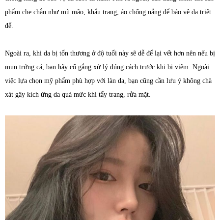
phẩm che chắn như mũ mão, khẩu trang, áo chống nắng để bảo vệ da triệt
để.
Ngoài ra, khi da bị tổn thương ở độ tuổi này sẽ dễ để lại vết hơn nên nếu bị
mụn trứng cá, bạn hãy cố gắng xử lý đúng cách trước khi bị viêm. Ngoài
việc lựa chọn mỹ phẩm phù hợp với làn da, bạn cũng cần lưu ý không chà
xát gây kích ứng da quá mức khi tẩy trang, rửa mặt.