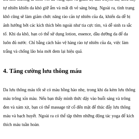
tự nhiên khiến da khó giữ ẩm và mất đi vẻ sáng bóng. Ngoài ra, tình trạng
khô cũng sẽ làm giảm chức năng rào cản tự nhiên của da, khiến da dễ bị
ảnh hưởng bởi các kích thích bên ngoài như tia cực tím, và dễ sinh ra sắc
tố. Khi da khô, bạn có thể sử dụng lotion, essence, dầu dưỡng da để da
luôn đủ nước. Chỉ bằng cách bảo vệ hàng rào tự nhiên của da, việc làm
trắng và chống lão hóa mới đem lại hiệu quả.
4. Tăng cường lưu thông máu
Da lưu thông máu tốt sẽ có màu hồng hào nhẹ, trong khi da kém lưu thông
máu trông xỉn màu. Nếu bạn thấy mình thức dậy vào buổi sáng và trông
đen và xám xịt, bạn có thể massage từ cổ đến mặt để thúc đẩy lưu thông
máu và bạch huyết. Ngoài ra có thể tập thêm những động tác yoga để kích
thích máu tuần hoàn.