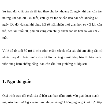
Sự trao đổi chất của da tái tạo theo chu kỳ khoảng 28 ngày khi bạn còn trẻ,
nhưng khi bạn 30 - 40 tuổi, chu kỳ tái tạo sẽ dần kéo dài đến khoảng 45
ngày. Do đó, da sau khi phục hồi sẽ mất nhiều thời gian hơn so với khi còn
trẻ, nên sau tuổi 30, phụ nữ cũng cần chú ý chăm sóc da hơn so với khi 20
tuổi.
Vì lẽ đó từ tuổi 30 trở đi chu trình chăm sóc da của các chị em cũng cần có
nhiều thay đổi. Nếu muốn duy trì làn da căng mướt hồng hào thì bên cạnh
việc dùng kem chống nắng, bạn còn cần lưu ý những bí kíp sau.
1. Ngủ đủ giấc
Quá trình trao đổi chất của tế bào vào ban đêm bước vào giai đoạn mạnh
mẽ, nếu bạn thường xuyên thức khuya và ngủ không ngon giấc sẽ trực tiếp