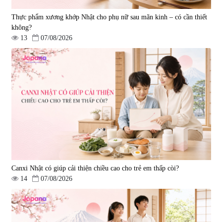
Thực phẩm xương khớp Nhật cho phụ nữ sau mãn kinh – có cần thiết
không?
13
07/08/2026
Viên uống bổ gan Ribeto Shoji
Viên uống hỗ trợ cải thiện thoát
Hepaclean 60 viên
vị đĩa đệm Kyoto Has 30 viên
|
543.205
|
14.560
690.000 đ
1.600.000 đ
Canxi Nhật có giúp cải thiện chiều cao cho trẻ em thấp còi?
14
07/08/2026
Viên uống hỗ trợ giấc ngủ Fujina
Viên uống phòng ngừa & hỗ trợ
Sleepy Nhật Bản 80 viên
điều trị đột quỵ Biken Kinase
Gold 60 viên
|
13.760
|
0
580.000 đ
1.570.000 đ