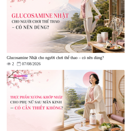
Viên uống bổ não Ribeto Shoji
Viên nang uống cải thiện thị lực,
Ichoha Ekisu Plus - 90 viên
trí nhớ DHA + EPA + Flaxseed
Oil 30 viên/gói - Date 02/2027
|
57.920
|
52.346
1.450.000 đ
225.000 đ
Glucosamine Nhật cho người chơi thể thao – có nên dùng?
2
07/08/2026
Tẩy tế bào chết Nichiei Bussan
Viên uống hỗ trợ bền thành
Nano NMN+ Peeling Gel
mạch, ngừa tai biến Elastin Plus
Luxury 200g
& Nattokinase Hokoen 80 viên
|
0
|
0
1.490.000 đ
980.000 đ