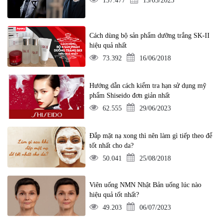
137.477
13/03/2023
Cách dùng bộ sản phẩm dưỡng trắng SK-II
hiệu quả nhất
73.392
16/06/2018
Hướng dẫn cách kiểm tra hạn sử dụng mỹ
phẩm Shiseido đơn giản nhất
62.555
29/06/2023
Đắp mặt nạ xong thì nên làm gì tiếp theo để
tốt nhất cho da?
50.041
25/08/2018
Viên uống NMN Nhật Bản uống lúc nào
hiệu quả tốt nhất?
49.203
06/07/2023