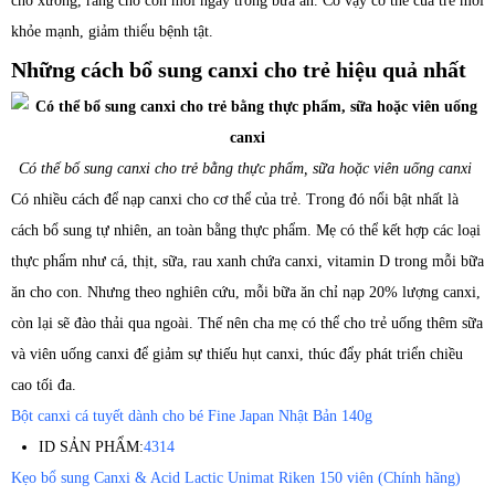
cho xương, răng cho con mỗi ngày trong bữa ăn. Có vậy cơ thể của trẻ mới
khỏe mạnh, giảm thiểu bệnh tật.
Những cách bổ sung canxi cho trẻ hiệu quả nhất
Có thể bổ sung canxi cho trẻ bằng thực phẩm, sữa hoặc viên uống canxi
Có nhiều cách để nạp canxi cho cơ thể của trẻ. Trong đó nổi bật nhất là
cách bổ sung tự nhiên, an toàn bằng thực phẩm. Mẹ có thể kết hợp các loại
thực phẩm như cá, thịt, sữa, rau xanh chứa canxi, vitamin D trong mỗi bữa
ăn cho con. Nhưng theo nghiên cứu, mỗi bữa ăn chỉ nạp 20% lượng canxi,
còn lại sẽ đào thải qua ngoài. Thế nên cha mẹ có thể cho trẻ uống thêm sữa
và viên uống canxi để giảm sự thiếu hụt canxi, thúc đẩy phát triển chiều
cao tối đa.
Bột canxi cá tuyết dành cho bé Fine Japan Nhật Bản 140g
ID SẢN PHẨM:
4314
Kẹo bổ sung Canxi & Acid Lactic Unimat Riken 150 viên (Chính hãng)