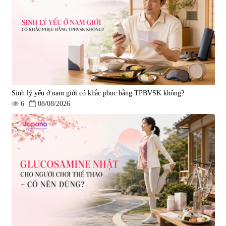
Mặt Nạ Nichiei Bussan Nano
Viên uống bổ não Ribeto Shoji
NMN+ 3D Face Mask Luxury (8
Ichoha Ekisu Plus - 90 viên
miếng)
|
0
|
57.920
1.890.000 đ
1.450.000 đ
Sinh lý yếu ở nam giới có khắc phục bằng TPBVSK không?
6
08/08/2026
Viên uống hỗ trợ tăng cường
Viên uống chống lão hóa, tăng
sinh lý nam Fujina Monster Shot
sức khỏe Yangmiwa NMN 60
150 viên
viên
|
12.480
|
42.588
880.000 đ
5.500.000 đ