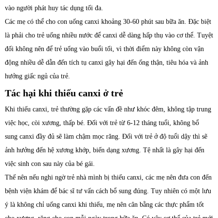
vào người phát huy tác dụng tối đa.
Các mẹ có thể cho con uống canxi khoảng 30-60 phút sau bữa ăn. Đặc biệt
là phải cho trẻ uống nhiều nước để canxi dễ dàng hấp thụ vào cơ thể. Tuyệt
đối không nên để trẻ uống vào buổi tối, vì thời điểm này không còn vận
động nhiều dễ dẫn đến tích tụ canxi gây hại đến ống thận, tiêu hóa và ảnh
hưởng giấc ngủ của trẻ.
Tác hại khi thiếu canxi ở trẻ
Khi thiếu canxi, trẻ thường gặp các vấn đề như khóc đêm, không tập trung
việc học, còi xương, thấp bé. Đối với trẻ từ 6-12 tháng tuổi, không bổ
sung canxi đầy đủ sẽ làm chậm mọc răng. Đối với trẻ ở độ tuổi dậy thì sẽ
ảnh hưởng đến hệ xương khớp, biến dạng xương. Tệ nhất là gây hại đến
việc sinh con sau này của bé gái.
Thế nên nếu nghi ngờ trẻ nhà mình bị thiếu canxi, các mẹ nên đưa con đến
bệnh viện khám để bác sĩ tư vấn cách bổ sung đúng. Tuy nhiên có một lưu
ý là không chỉ uống canxi khi thiếu, mẹ nên cân bằng các thực phẩm tốt