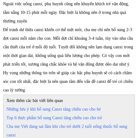
Ngoài việc uống canxi, phụ huynh cũng nên khuyến khích trẻ vận động,
tắm nắng 10-15 phút mỗi ngày. Đặc biệt là không nên ở trong nhà quá
thường xuyên
Để tránh dư thừa canxi khiến cơ thể mệt mỏi, cha mẹ chỉ nên bổ sung 2-3
đợt canxi mỗi năm cho con. Mỗi đợt chỉ khoảng 3-4 tuần, tùy vào nhu cầu
cần thiết của trẻ ở mỗi độ tuổi. Tuyệt đối không nên lạm dụng canxi trong
một thời gian dài, không uống quá liều lượng cho phép. Có vậy con mới
phát triển tốt, xương răng chắc khỏe và hệ vận động được dẻo dai như ý.
Hy vọng những thông tin trên sẽ giúp các bậc phụ huynh sẽ có cách chăm
sóc con tốt nhất, đặc biệt là nên quan tâm đến vấn đề canxi để trẻ có chiều
cao lý tưởng.
Xem thêm các bài viết liên quan
Những lưu ý khi bổ sung Canxi tăng chiều cao cho bé
Top 6 thực phẩm bổ sung Canxi tăng chiều cao cho trẻ
Cha mẹ Việt đang sai lầm khi cho trẻ dưới 2 tuổi uống thuốc bổ sung
canxi