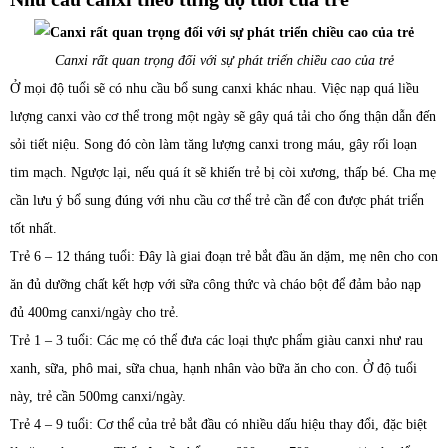
Canxi rất quan trọng đối với sự phát triển chiều cao của trẻ
Ở mọi độ tuổi sẽ có nhu cầu bổ sung canxi khác nhau. Việc nạp quá liều
lượng canxi vào cơ thể trong một ngày sẽ gây quá tải cho ống thận dẫn đến
sỏi tiết niệu. Song đó còn làm tăng lượng canxi trong máu, gây rối loạn
tim mạch. Ngược lại, nếu quá ít sẽ khiến trẻ bị còi xương, thấp bé. Cha mẹ
cần lưu ý bổ sung đúng với nhu cầu cơ thể trẻ cần để con được phát triển
tốt nhất.
Trẻ 6 – 12 tháng tuổi: Đây là giai đoạn trẻ bắt đầu ăn dặm, mẹ nên cho con
ăn đủ dưỡng chất kết hợp với sữa công thức và cháo bột để đảm bảo nạp
đủ 400mg canxi/ngày cho trẻ.
Trẻ 1 – 3 tuổi: Các mẹ có thể đưa các loại thực phẩm giàu canxi như rau
xanh, sữa, phô mai, sữa chua, hạnh nhân vào bữa ăn cho con. Ở độ tuổi
này, trẻ cần 500mg canxi/ngày.
Trẻ 4 – 9 tuổi: Cơ thể của trẻ bắt đầu có nhiều dấu hiệu thay đổi, đặc biệt