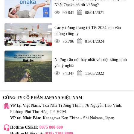
Nhật Onaka có tốt không?
90.841
08/01/2021
Các ý tưởng trang trí Tết 2024 cho văn
phòng công ty
76.796
01/01/2024
Những câu nói hay nhất về cuộc sống bình
yên ý nghĩa
74.347
11/05/2022
CÔNG TY CỔ PHẦN JAPANA VIỆT NAM
apartment
VP tại Việt Nam:
Tòa Nhà Trường Thịnh, 76 Nguyễn Háo Vĩnh,
Phường Phú Thọ Hòa, TP. HCM
VP tại Nhật Bản:
Kanagawa Ken Ebina - Shi Nakana, Japan
headset_mic
Hotline CSKH:
0975 800 600
Hotline khiếu nại:
(028) 7108 8889