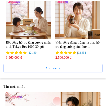
Bột uống hỗ trợ tăng cường miễn
Viên uống đông trùng hạ thảo hỗ
dịch Tokyo Res 1000 30 gói
trợ tăng cường sinh lực
Tohchukasou Premium Yo
|
12.160
|
33.654
Group 180 viên - Date 08/2027
3.960.000 đ
2.500.000 đ
Xem thêm
Tin mới nhất