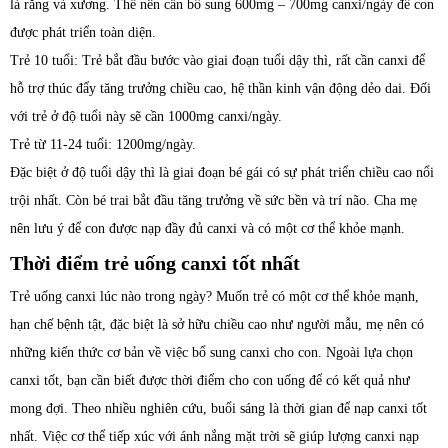
là răng và xương. Thế nên cần bổ sung 600mg – 700mg canxi/ngày để con
được phát triển toàn diện.
Trẻ 10 tuổi: Trẻ bắt đầu bước vào giai đoạn tuổi dậy thì, rất cần canxi để
hỗ trợ thúc đẩy tăng trưởng chiều cao, hệ thần kinh vận động dẻo dai. Đối
với trẻ ở độ tuổi này sẽ cần 1000mg canxi/ngày.
Trẻ từ 11-24 tuổi: 1200mg/ngày.
Đặc biệt ở độ tuổi dậy thì là giai đoạn bé gái có sự phát triển chiều cao nổi
trội nhất. Còn bé trai bắt đầu tăng trưởng về sức bền và trí não. Cha mẹ
nên lưu ý để con được nạp đầy đủ canxi và có một cơ thể khỏe mạnh.
Thời điểm trẻ uống canxi tốt nhất
Trẻ uống canxi lúc nào trong ngày? Muốn trẻ có một cơ thể khỏe mạnh,
hạn chế bệnh tật, đặc biệt là sở hữu chiều cao như người mẫu, mẹ nên có
những kiến thức cơ bản về việc bổ sung canxi cho con. Ngoài lựa chọn
canxi tốt, bạn cần biết được thời điểm cho con uống để có kết quả như
mong đợi. Theo nhiều nghiên cứu, buổi sáng là thời gian để nạp canxi tốt
nhất. Việc cơ thể tiếp xúc với ánh nắng mặt trời sẽ giúp lượng canxi nạp