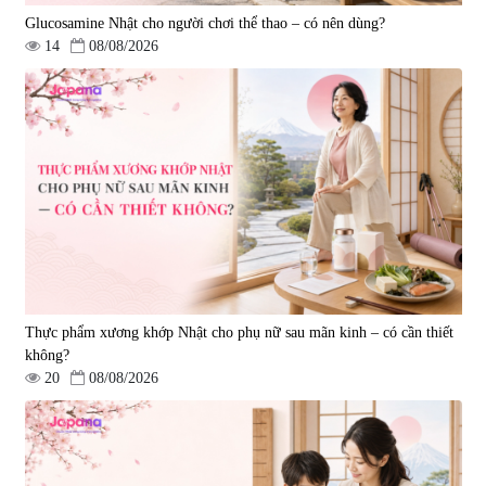
Glucosamine Nhật cho người chơi thể thao – có nên dùng?
14
08/08/2026
Viên uống phòng ngừa đột quỵ,
tai biến Nattokinase Nano
Premium 120 viên
|
149.877
2.290.000 đ
Thực phẩm xương khớp Nhật cho phụ nữ sau mãn kinh – có cần thiết
không?
20
08/08/2026