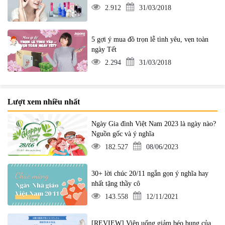
2.912
31/03/2018
5 gợi ý mua đồ trọn lễ tình yêu, vẹn toàn
ngày Tết
2.294
31/03/2018
Lượt xem nhiều nhất
Ngày Gia đình Việt Nam 2023 là ngày nào?
Nguồn gốc và ý nghĩa
182.527
08/06/2023
30+ lời chúc 20/11 ngắn gọn ý nghĩa hay
nhất tặng thầy cô
143.558
12/11/2021
[REVIEW] Viên uống giảm béo bụng của