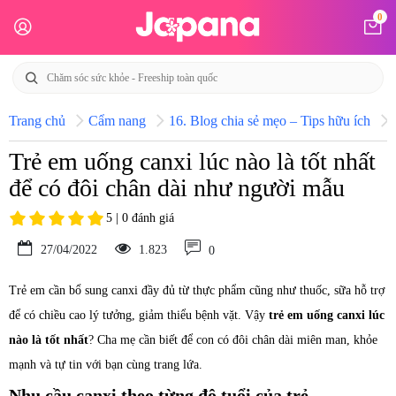
0
Trang chủ
Cẩm nang
16. Blog chia sẻ mẹo – Tips hữu ích
Trẻ em uống canxi lúc nào là tốt nhất
để có đôi chân dài như người mẫu
5 | 0 đánh giá
27/04/2022
1.823
0
Trẻ em cần bổ sung canxi đầy đủ từ thực phẩm cũng như thuốc, sữa hỗ trợ
để có chiều cao lý tưởng, giảm thiểu bệnh vặt. Vậy
trẻ em uống canxi lúc
nào là tốt nhất
? Cha mẹ cần biết để con có đôi chân dài miên man, khỏe
mạnh và tự tin với bạn cùng trang lứa.
Nhu cầu canxi theo từng độ tuổi của trẻ