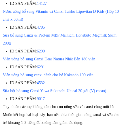
ID SẢN PHẨM:
14127
Nước uống bổ sung Vitamin và Canxi Taisho Lipovitan D Kids (Hộp 10
chai x 50ml)
ID SẢN PHẨM:
4705
Sữa bổ sung Canxi & Protein MBP Mainichi Honebuto Megmilk Skim
200g
ID SẢN PHẨM:
6290
Viên uống bổ sung Canxi Dear Natura Nhật Bản 180 viên
ID SẢN PHẨM:
6291
Viên uống bổ sung canxi dành cho bé Kokando 100 viên
ID SẢN PHẨM:
4532
Sữa bột bổ sung Canxi Yuwa Sukunobi Unical 20 gói (Vị cacao)
ID SẢN PHẨM:
9017
Tuy nhiên các mẹ không nên cho con uống sữa và canxi cùng một lúc.
Muốn kết hợp hai loại này, bạn nên chia thời gian uống canxi và sữa cho
trẻ khoảng 1-2 tiếng để không làm giảm tác dụng.