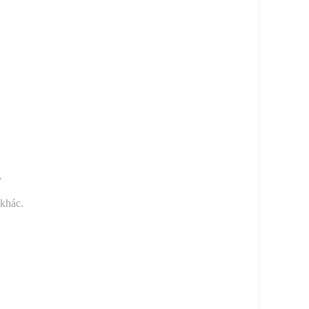
y
 khác.