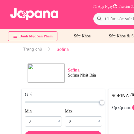
Tải App Ngay
Tra cứu đ
Sức Khỏe
Sức Khỏe & S
Danh Mục Sản Phẩm
Sofina
Trang chủ
Sofina
Sofina Nhật Bản
Giá
(
SOFINA
Sắp xếp theo:
Min
Max
đ
đ