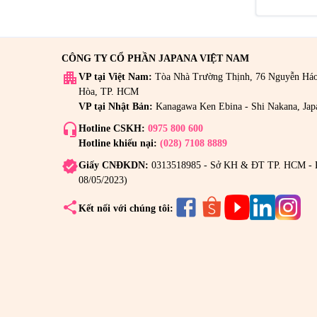
CÔNG TY CỔ PHẦN JAPANA VIỆT NAM
apartment
VP tại Việt Nam:
Tòa Nhà Trường Thịnh, 76 Nguyễn Há
Hòa, TP. HCM
VP tại Nhật Bản:
Kanagawa Ken Ebina - Shi Nakana, Jap
headset_mic
Hotline CSKH:
0975 800 600
Hotline khiếu nại:
(028) 7108 8889
verified
Giấy CNĐKDN:
0313518985 - Sở KH & ĐT TP. HCM - 
08/05/2023)
share
Kết nối với chúng tôi: