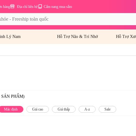
ơn hàng
Địa chỉ liên hệ
Cẩm nang mua sắm
inh Lý Nam
Hỗ Trợ Não & Trí Nhớ
Hỗ Trợ Xư
0 SẢN PHẨM)
Mặc định
Giá cao
Giá thấp
A-z
Sale