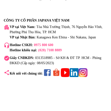
CÔNG TY CỔ PHẦN JAPANA VIỆT NAM
apartment
VP tại Việt Nam:
Tòa Nhà Trường Thịnh, 76 Nguyễn Háo Vĩnh,
Phường Phú Thọ Hòa, TP. HCM
VP tại Nhật Bản:
Kanagawa Ken Ebina - Shi Nakana, Japan
headset_mic
Hotline CSKH:
0975 800 600
Hotline khiếu nại:
(028) 7108 8889
verified
Giấy CNĐKDN:
0313518985 - Sở KH & ĐT TP. HCM - Phòng
ĐKKD (Cấp ngày: 08/05/2023)
share
Kết nối với chúng tôi: