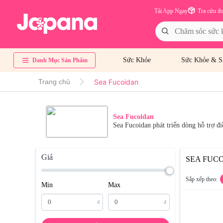
Tải App Ngay
Tra cứu đ
Sức Khỏe
Sức Khỏe & S
Danh Mục Sản Phẩm
Sea Fucoidan
Trang chủ
Sea Fucoidan
Sea Fucoidan phát triển dòng hỗ trợ đ
Giá
SEA FUC
Sắp xếp theo:
Min
Max
đ
đ