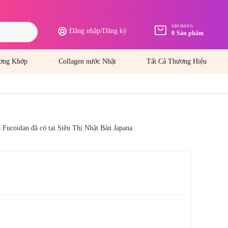
GIỎ HÀNG
Đăng nhập
/
Đăng ký
0
Sản phẩm
ơng Khớp
Collagen nước Nhật
Tất Cả Thương Hiệu
a Fucoidan đã có tại Siêu Thị Nhật Bản Japana.