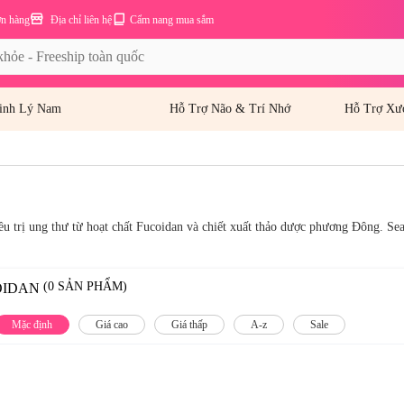
ơn hàng
Địa chỉ liên hệ
Cẩm nang mua sắm
inh Lý Nam
Hỗ Trợ Não & Trí Nhớ
Hỗ Trợ Xư
iều trị ung thư từ hoạt chất Fucoidan và chiết xuất thảo dược phương Đông. Se
(0 SẢN PHẨM)
OIDAN
Mặc định
Giá cao
Giá thấp
A-z
Sale