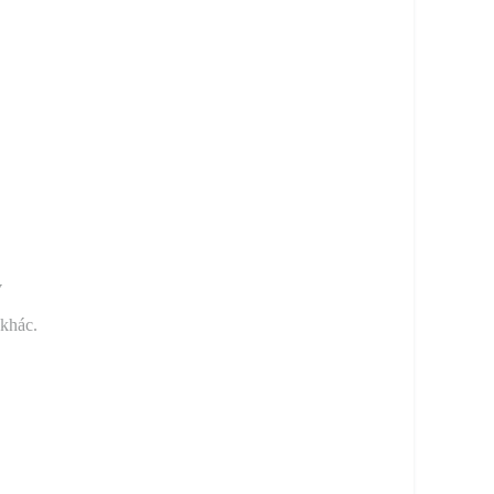
y
 khác.