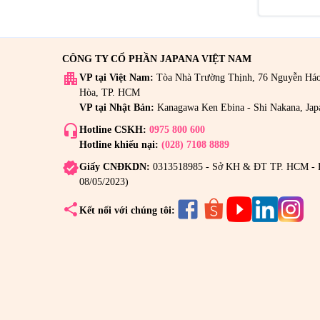
CÔNG TY CỔ PHẦN JAPANA VIỆT NAM
apartment
VP tại Việt Nam:
Tòa Nhà Trường Thịnh, 76 Nguyễn Há
Hòa, TP. HCM
VP tại Nhật Bản:
Kanagawa Ken Ebina - Shi Nakana, Jap
headset_mic
Hotline CSKH:
0975 800 600
Hotline khiếu nại:
(028) 7108 8889
verified
Giấy CNĐKDN:
0313518985 - Sở KH & ĐT TP. HCM - 
08/05/2023)
share
Kết nối với chúng tôi: