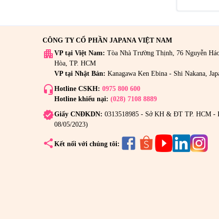
CÔNG TY CỔ PHẦN JAPANA VIỆT NAM
apartment
VP tại Việt Nam:
Tòa Nhà Trường Thịnh, 76 Nguyễn Há
Hòa, TP. HCM
VP tại Nhật Bản:
Kanagawa Ken Ebina - Shi Nakana, Jap
headset_mic
Hotline CSKH:
0975 800 600
Hotline khiếu nại:
(028) 7108 8889
verified
Giấy CNĐKDN:
0313518985 - Sở KH & ĐT TP. HCM - 
08/05/2023)
share
Kết nối với chúng tôi: