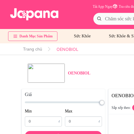
Tải App Ngay
Tra cứu đ
Sức Khỏe
Sức Khỏe & S
Danh Mục Sản Phẩm
OENOBIOL
Trang chủ
OENOBIOL
Giá
OENOBIO
Sắp xếp theo:
Min
Max
đ
đ