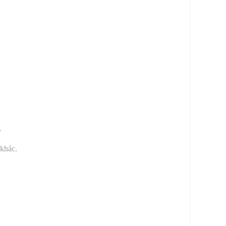
y
 khác.