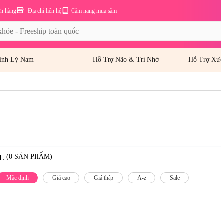
ơn hàng
Địa chỉ liên hệ
Cẩm nang mua sắm
inh Lý Nam
Hỗ Trợ Não & Trí Nhớ
Hỗ Trợ Xư
(0 SẢN PHẨM)
L
Mặc định
Giá cao
Giá thấp
A-z
Sale